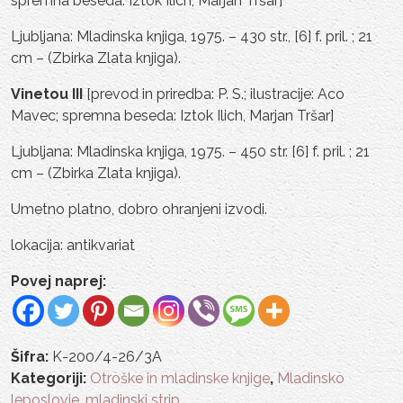
spremna beseda: Iztok Ilich, Marjan Tršar]
Ljubljana: Mladinska knjiga, 1975. – 430 str., [6] f. pril. ; 21
cm – (Zbirka Zlata knjiga).
Vinetou III
[prevod in priredba: P. S.; ilustracije: Aco
Mavec; spremna beseda: Iztok Ilich, Marjan Tršar]
Ljubljana: Mladinska knjiga, 1975. – 450 str. [6] f. pril. ; 21
cm – (Zbirka Zlata knjiga).
Umetno platno, dobro ohranjeni izvodi.
lokacija: antikvariat
Povej naprej:
Šifra:
K-200/4-26/3A
Kategoriji:
Otroške in mladinske knjige
,
Mladinsko
leposlovje, mladinski strip