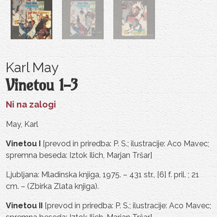
Karl May
Vinetou 1-3
Ni na zalogi
May, Karl
Vinetou I
[prevod in priredba: P. S.; ilustracije: Aco Mavec;
spremna beseda: Iztok Ilich, Marjan Tršar]
Ljubljana: Mladinska knjiga, 1975. – 431 str., [6] f. pril. ; 21
cm. – (Zbirka Zlata knjiga).
Vinetou II
[prevod in priredba: P. S.; ilustracije: Aco Mavec;