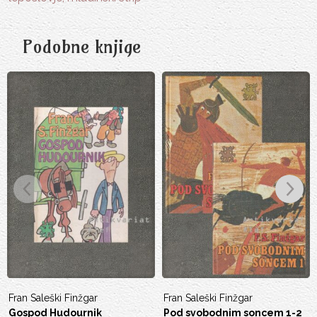
Podobne knjige
Fran Saleški Finžgar
France Bevk
Pod svobodnim soncem 1-2
Mali upornik