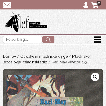
0
POŠTNINA: priporočeno p
Išči:
Domov
/
Otroške in mladinske knjige
/
Mladinsko
leposlovje, mladinski strip
/ Karl May Vinetou 1-3