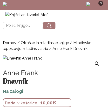
0
POŠTNINA: pripor
Išči:
Domov
/
Otroške in mladinske knjige
/
Mladinsko
leposlovje, mladinski strip
/ Anne Frank Dnevnik
Anne Frank
Dnevnik
Na zalogi
10,00
€
Dodaj v košarico