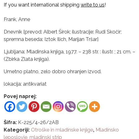
If you want international shipping
write to us
!
Frank, Anne
Dnevnik [prevod: Albert Širok; ilustracije: Rudi Skočir;
spremna beseda: Iztok Ilich, Marijan Tršar]
Ljubljana: Mladinska knjiga, 1977. – 238 str. : ilustr. ; 21 cm. –
(Zbirka Zlata knjiga).
Umetno platno, zelo dobro ohranjen izvod.
lokacija: antikvariat
Povej naprej:
Šifra:
K-225/4-26/2AB
Kategoriji:
Otroške in mladinske knjige
,
Mladinsko
leposlovje, mladinski strip