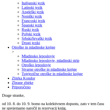
Italijanski jezik
Latinski jezik
Angleški jezik
Nemški jezik
Francoski jezik
Španski jezik
Ruski jezik
Poljski jezik
Srbski/hrvaški jezik
Drugi jeziki
Otroške in mladinske knjige
>
Mladinsko leposlovje
Mladinsko leposlovje, mladinski strip
Otroško leposlovje
Stvarne otroške in mladinske knjige
Tujejezične otroške in mladinske knjige
Zbirka Kondor
Zbrane zbirke
Priporočeno
Drage stranke,
od 10. 8. do 10. 9. bomo na kolektivnem dopustu, zato v tem času
ne sprejemamo naročil in rezervacij knjig.