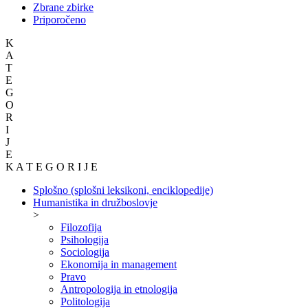
Zbrane zbirke
Priporočeno
K
A
T
E
G
O
R
I
J
E
K A T E G O R I J E
Splošno (splošni leksikoni, enciklopedije)
Humanistika in družboslovje
>
Filozofija
Psihologija
Sociologija
Ekonomija in management
Pravo
Antropologija in etnologija
Politologija