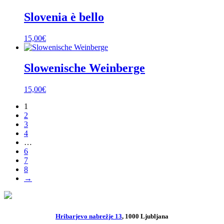
Slovenia è bello
15,00
€
Slowenische Weinberge
15,00
€
1
2
3
4
…
6
7
8
→
Hribarjevo nabrežje 13
, 1000 Ljubljana