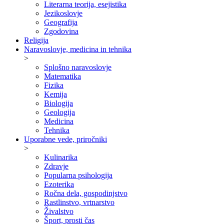
Literarna teorija, esejistika
Jezikoslovje
Geografija
Zgodovina
Religija
Naravoslovje, medicina in tehnika
>
Splošno naravoslovje
Matematika
Fizika
Kemija
Biologija
Geologija
Medicina
Tehnika
Uporabne vede, priročniki
>
Kulinarika
Zdravje
Popularna psihologija
Ezoterika
Ročna dela, gospodinjstvo
Rastlinstvo, vrtnarstvo
Živalstvo
Šport, prosti čas