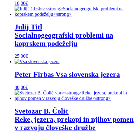
10,00
€
Julij Titl
Socialnogeografski problemi na
koprskem podeželju
25,00
€
Peter Firbas
Vsa slovenska jezera
30,00
€
Svetozar B. Čolić
Reke, jezera, prekopi in njihov pomen
v razvoju človeške družbe