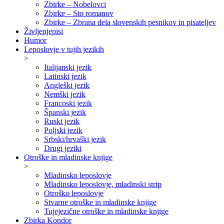
Zbirke – Nobelovci
Zbirke – Sto romanov
Zbirke – Zbrana dela slovenskih pesnikov in pisateljev
Življenjepisi
Humor
Leposlovje v tujih jezikih
>
Italijanski jezik
Latinski jezik
Angleški jezik
Nemški jezik
Francoski jezik
Španski jezik
Ruski jezik
Poljski jezik
Srbski/hrvaški jezik
Drugi jeziki
Otroške in mladinske knjige
>
Mladinsko leposlovje
Mladinsko leposlovje, mladinski strip
Otroško leposlovje
Stvarne otroške in mladinske knjige
Tujejezične otroške in mladinske knjige
Zbirka Kondor