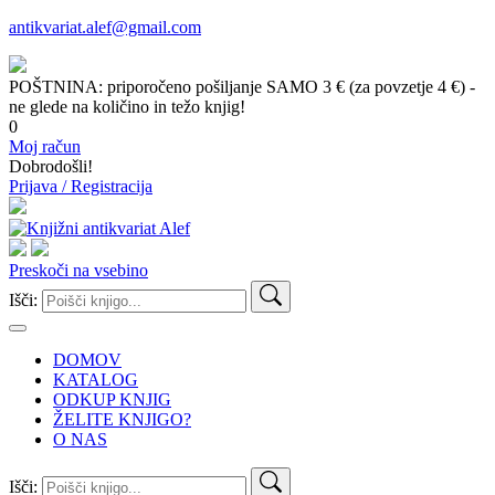
antikvariat.alef@gmail.com
POŠTNINA: priporočeno pošiljanje SAMO 3 € (za povzetje 4 €) -
ne glede na količino in težo knjig!
0
Moj račun
Dobrodošli!
Prijava / Registracija
Preskoči na vsebino
Išči:
DOMOV
KATALOG
ODKUP KNJIG
ŽELITE KNJIGO?
O NAS
Išči: