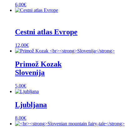
6,00
€
Cestni atlas Evrope
12,00
€
Primož Kozak
Slovenija
5,00
€
Ljubljana
8,00
€