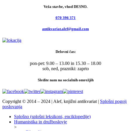
Veža stavbe, vhod DESNO.
070 396 371
antikvariat.alef@gmail.com
Delovni čas:
pon-pet: 9.00 – 13.00 in 15.30 – 18.00
sob, ned, prazniki: zaprto
Sledite nam na socialnih omrežjih
Copyright © 2014 – 2024 | Alef, knjižni antikvariat |
Splošni pogoji
poslovanja
Splošno (splošni leksikoni, enciklopedije)
Humanistika in družboslovje
>