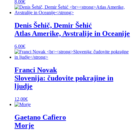
8,00
€
Denis Šehič, Demir Šehić
Atlas Amerike, Avstralije in Oceanije
6,00
€
Franci Novak
Slovenija: čudovite pokrajine in
ljudje
12,00
€
Gaetano Cafiero
Morje