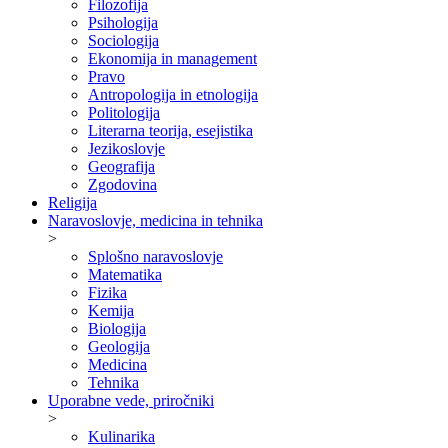
Filozofija
Psihologija
Sociologija
Ekonomija in management
Pravo
Antropologija in etnologija
Politologija
Literarna teorija, esejistika
Jezikoslovje
Geografija
Zgodovina
Religija
Naravoslovje, medicina in tehnika
>
Splošno naravoslovje
Matematika
Fizika
Kemija
Biologija
Geologija
Medicina
Tehnika
Uporabne vede, priročniki
>
Kulinarika