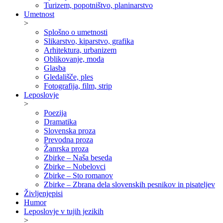
Turizem, popotništvo, planinarstvo
Umetnost
>
Splošno o umetnosti
Slikarstvo, kiparstvo, grafika
Arhitektura, urbanizem
Oblikovanje, moda
Glasba
Gledališče, ples
Fotografija, film, strip
Leposlovje
>
Poezija
Dramatika
Slovenska proza
Prevodna proza
Žanrska proza
Zbirke – Naša beseda
Zbirke – Nobelovci
Zbirke – Sto romanov
Zbirke – Zbrana dela slovenskih pesnikov in pisateljev
Življenjepisi
Humor
Leposlovje v tujih jezikih
>