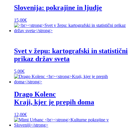
Slovenija: pokrajine in ljudje
15,00
€
Svet v žepu: kartografski in statistični
prikaz držav sveta
5,00
€
Drago Kolenc
Kraji, kjer je prepih doma
12,00
€