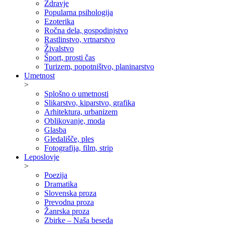
Zdravje
Popularna psihologija
Ezoterika
Ročna dela, gospodinjstvo
Rastlinstvo, vrtnarstvo
Živalstvo
Šport, prosti čas
Turizem, popotništvo, planinarstvo
Umetnost
>
Splošno o umetnosti
Slikarstvo, kiparstvo, grafika
Arhitektura, urbanizem
Oblikovanje, moda
Glasba
Gledališče, ples
Fotografija, film, strip
Leposlovje
>
Poezija
Dramatika
Slovenska proza
Prevodna proza
Žanrska proza
Zbirke – Naša beseda