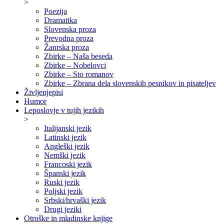
>
Poezija
Dramatika
Slovenska proza
Prevodna proza
Žanrska proza
Zbirke – Naša beseda
Zbirke – Nobelovci
Zbirke – Sto romanov
Zbirke – Zbrana dela slovenskih pesnikov in pisateljev
Življenjepisi
Humor
Leposlovje v tujih jezikih
>
Italijanski jezik
Latinski jezik
Angleški jezik
Nemški jezik
Francoski jezik
Španski jezik
Ruski jezik
Poljski jezik
Srbski/hrvaški jezik
Drugi jeziki
Otroške in mladinske knjige