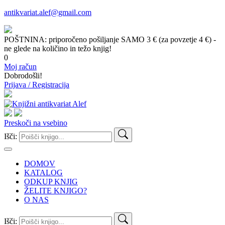
antikvariat.alef@gmail.com
POŠTNINA: priporočeno pošiljanje SAMO 3 € (za povzetje 4 €) -
ne glede na količino in težo knjig!
0
Moj račun
Dobrodošli!
Prijava / Registracija
Preskoči na vsebino
Išči:
DOMOV
KATALOG
ODKUP KNJIG
ŽELITE KNJIGO?
O NAS
Išči: