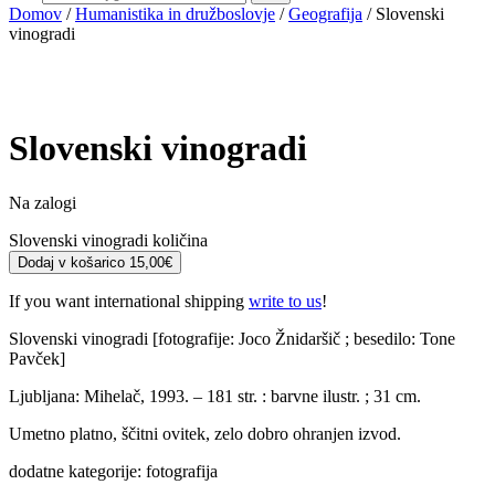
Domov
/
Humanistika in družboslovje
/
Geografija
/ Slovenski
vinogradi
Slovenski vinogradi
Na zalogi
Slovenski vinogradi količina
Dodaj v košarico
15,00
€
If you want international shipping
write to us
!
Slovenski vinogradi [fotografije: Joco Žnidaršič ; besedilo: Tone
Pavček]
Ljubljana: Mihelač, 1993. – 181 str. : barvne ilustr. ; 31 cm.
Umetno platno, ščitni ovitek, zelo dobro ohranjen izvod.
dodatne kategorije: fotografija