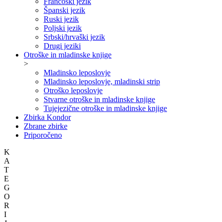
Francoski jezik
Španski jezik
Ruski jezik
Poljski jezik
Srbski/hrvaški jezik
Drugi jeziki
Otroške in mladinske knjige
>
Mladinsko leposlovje
Mladinsko leposlovje, mladinski strip
Otroško leposlovje
Stvarne otroške in mladinske knjige
Tujejezične otroške in mladinske knjige
Zbirka Kondor
Zbrane zbirke
Priporočeno
K
A
T
E
G
O
R
I