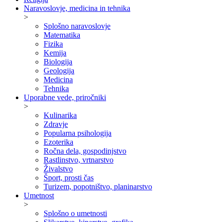
Naravoslovje, medicina in tehnika
>
Splošno naravoslovje
Matematika
Fizika
Kemija
Biologija
Geologija
Medicina
Tehnika
Uporabne vede, priročniki
>
Kulinarika
Zdravje
Popularna psihologija
Ezoterika
Ročna dela, gospodinjstvo
Rastlinstvo, vrtnarstvo
Živalstvo
Šport, prosti čas
Turizem, popotništvo, planinarstvo
Umetnost
>
Splošno o umetnosti