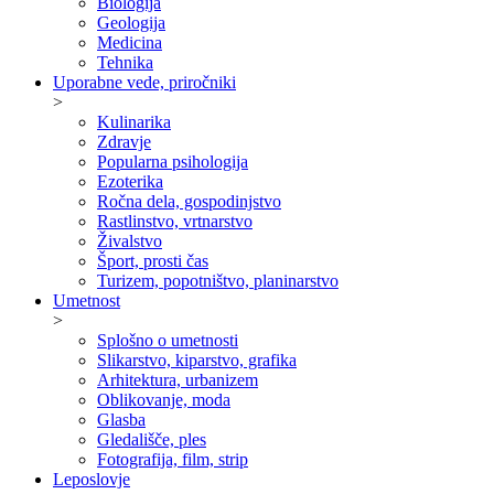
Biologija
Geologija
Medicina
Tehnika
Uporabne vede, priročniki
>
Kulinarika
Zdravje
Popularna psihologija
Ezoterika
Ročna dela, gospodinjstvo
Rastlinstvo, vrtnarstvo
Živalstvo
Šport, prosti čas
Turizem, popotništvo, planinarstvo
Umetnost
>
Splošno o umetnosti
Slikarstvo, kiparstvo, grafika
Arhitektura, urbanizem
Oblikovanje, moda
Glasba
Gledališče, ples
Fotografija, film, strip
Leposlovje