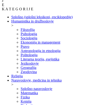
J
E
K A T E G O R I J E
Splošno (splošni leksikoni, enciklopedije)
Humanistika in družboslovje
>
Filozofija
Psihologija
Sociologija
Ekonomija in management
Pravo
Antropologija in etnologija
Politologija
Literarna teorija, esejistika
Jezikoslovje
Geografija
Zgodovina
Religija
Naravoslovje, medicina in tehnika
>
Splošno naravoslovje
Matematika
Fizika
Kemija