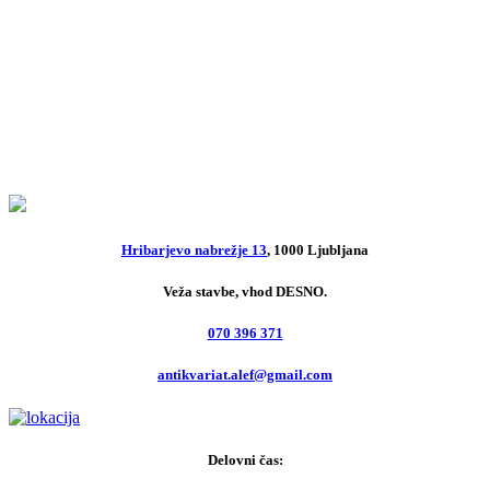
Slovenia è bello
15,00
€
Slowenische Weinberge
15,00
€
Hribarjevo nabrežje 13
, 1000 Ljubljana
Veža stavbe, vhod DESNO.
070 396 371
antikvariat.alef@gmail.com
Delovni čas: