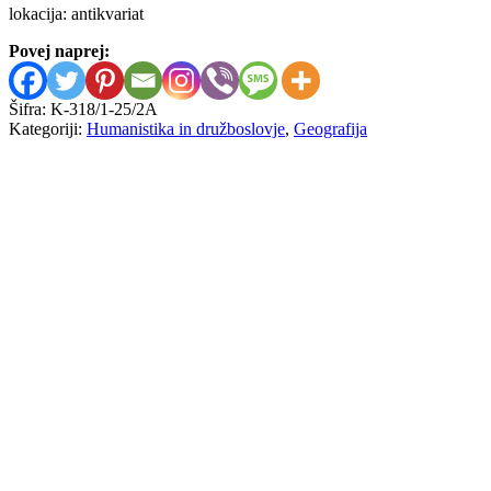
lokacija: antikvariat
Povej naprej:
Šifra:
K-318/1-25/2A
Kategoriji:
Humanistika in družboslovje
,
Geografija
Mimi Urbanc
Kulturne pokrajine v Sloveniji
15,00
€
Drago Kolenc
Kraji, kjer je prepih doma