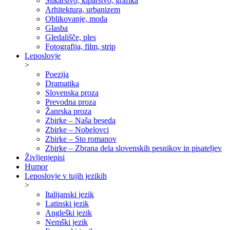
Slikarstvo, kiparstvo, grafika
Arhitektura, urbanizem
Oblikovanje, moda
Glasba
Gledališče, ples
Fotografija, film, strip
Leposlovje
>
Poezija
Dramatika
Slovenska proza
Prevodna proza
Žanrska proza
Zbirke – Naša beseda
Zbirke – Nobelovci
Zbirke – Sto romanov
Zbirke – Zbrana dela slovenskih pesnikov in pisateljev
Življenjepisi
Humor
Leposlovje v tujih jezikih
>
Italijanski jezik
Latinski jezik
Angleški jezik
Nemški jezik