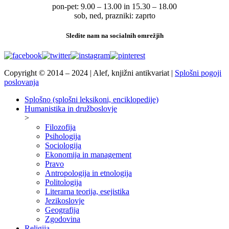
pon-pet: 9.00 – 13.00 in 15.30 – 18.00
sob, ned, prazniki: zaprto
Sledite nam na socialnih omrežjih
Copyright © 2014 – 2024 | Alef, knjižni antikvariat |
Splošni pogoji
poslovanja
Splošno (splošni leksikoni, enciklopedije)
Humanistika in družboslovje
>
Filozofija
Psihologija
Sociologija
Ekonomija in management
Pravo
Antropologija in etnologija
Politologija
Literarna teorija, esejistika
Jezikoslovje
Geografija
Zgodovina
Religija