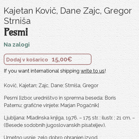
Kajetan Kovič, Dane Zajc, Gregor
Strniša
Pesmi
Na zalogi
15,00
€
Dodaj v košarico
If you want international shipping
write to us
!
Kovič, Kajetan; Zajc, Dane; Strniša, Gregor
Pesmi [izbor, uredništvo in spremna beseda: Boris
Paternu; grafične vinjete: Marjan Pogačnik]
Ljubljana: Mladinska knjiga, 1976. – 175 str. : ilustr. ; 21 cm. –
(Besede sodobnih jugoslovanskih pisateljev).
Umetno usnje, zelo dobro ohranjen izvod.