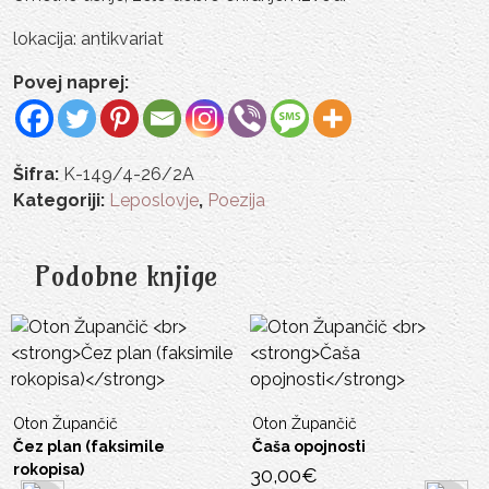
lokacija: antikvariat
Povej naprej:
Šifra:
K-149/4-26/2A
Kategoriji:
Leposlovje
,
Poezija
Podobne knjige
Oton Župančič
Oton Župančič
Čez plan (faksimile
Čaša opojnosti
rokopisa)
30,00
€