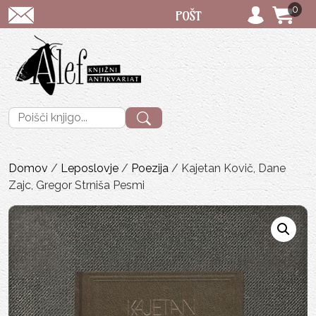
0
POŠTNINA: priporočeno pošiljanje S
Išči:
Domov
/
Leposlovje
/
Poezija
/ Kajetan Kovič, Dane
Zajc, Gregor Strniša Pesmi