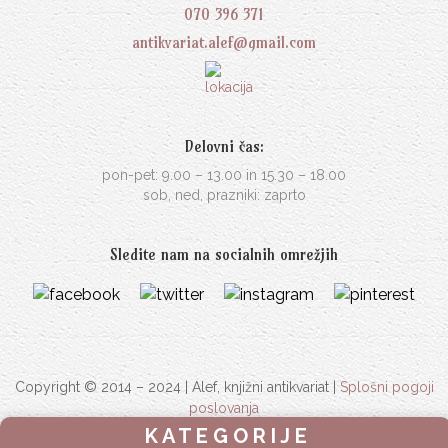
070 396 371
antikvariat.alef@gmail.com
Delovni čas:
pon-pet: 9.00 – 13.00 in 15.30 – 18.00
sob, ned, prazniki: zaprto
Sledite nam na socialnih omrežjih
Copyright © 2014 – 2024 | Alef, knjižni antikvariat |
Splošni pogoji
poslovanja
K A T E G O R I J E