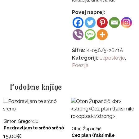
Povej naprej:
Šifra:
K-056/5-26/1A
Kategoriji:
Leposlovje
,
Poezija
Podobne knjige
Simon Gregorčič
Pozdravljam te srčnó srčnó
Oton Župančič
15,00
€
Čez plan (faksimile