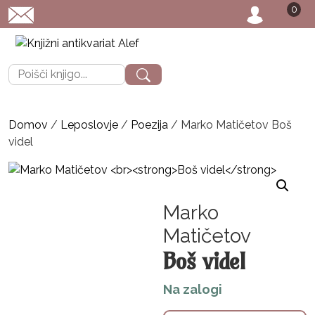
0
POŠTNINA: priporoče
Išči:
Domov
/
Leposlovje
/
Poezija
/ Marko Matičetov Boš
videl
Marko
Matičetov
Boš videl
Na zalogi