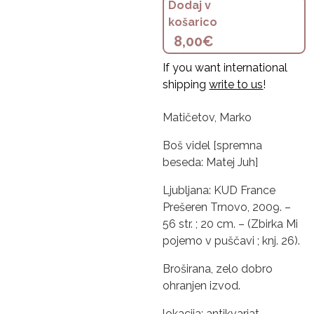
Dodaj v
košarico
8,00
€
If you want international
shipping
write to us
!
Matičetov, Marko
Boš videl [spremna
beseda: Matej Juh]
Ljubljana: KUD France
Prešeren Trnovo, 2009. –
56 str. ; 20 cm. – (Zbirka Mi
pojemo v puščavi ; knj. 26).
Broširana, zelo dobro
ohranjen izvod.
lokacija: antikvariat