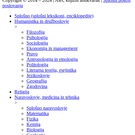
Copyright © 2014 – 2024 | Alef, knjižni antikvariat |
Splošni pogoji
poslovanja
Splošno (splošni leksikoni, enciklopedije)
Humanistika in družboslovje
>
Filozofija
Psihologija
Sociologija
Ekonomija in management
Pravo
Antropologija in etnologija
Politologija
Literarna teorija, esejistika
Jezikoslovje
Geografija
Zgodovina
Religija
Naravoslovje, medicina in tehnika
>
Splošno naravoslovje
Matematika
Fizika
Kemija
Biologija