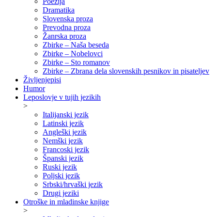
Poezija
Dramatika
Slovenska proza
Prevodna proza
Žanrska proza
Zbirke – Naša beseda
Zbirke – Nobelovci
Zbirke – Sto romanov
Zbirke – Zbrana dela slovenskih pesnikov in pisateljev
Življenjepisi
Humor
Leposlovje v tujih jezikih
>
Italijanski jezik
Latinski jezik
Angleški jezik
Nemški jezik
Francoski jezik
Španski jezik
Ruski jezik
Poljski jezik
Srbski/hrvaški jezik
Drugi jeziki
Otroške in mladinske knjige
>