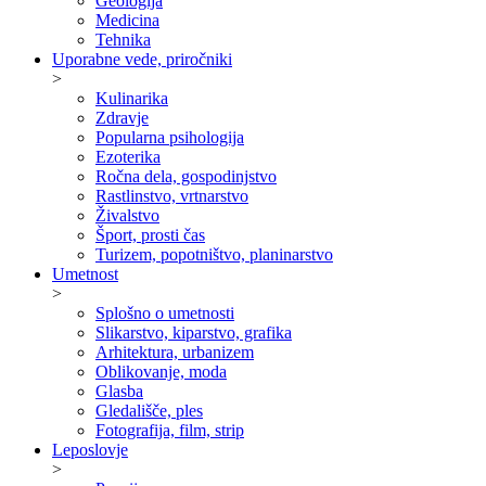
Geologija
Medicina
Tehnika
Uporabne vede, priročniki
>
Kulinarika
Zdravje
Popularna psihologija
Ezoterika
Ročna dela, gospodinjstvo
Rastlinstvo, vrtnarstvo
Živalstvo
Šport, prosti čas
Turizem, popotništvo, planinarstvo
Umetnost
>
Splošno o umetnosti
Slikarstvo, kiparstvo, grafika
Arhitektura, urbanizem
Oblikovanje, moda
Glasba
Gledališče, ples
Fotografija, film, strip
Leposlovje
>