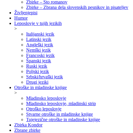
Zbirke – Sto romanov
Zbirke – Zbrana dela slovenskih pesnikov in pisateljev
Življenjepisi
Humor
Leposlovje v tujih jezikih
>
Italijanski jezik
Latinski jezik
Angleški jezik
Nemški jezik
Francoski jezik
Španski jezik
Ruski jezik
Poljski jezik
Srbski/hrvaški jezik
Drugi jeziki
Otroške in mladinske knjige
>
Mladinsko leposlovje
Mladinsko leposlovje, mladinski strip
Otroško leposlovje
Stvarne otroške in mladinske knjige
Tujejezične otroške in mladinske knjige
Zbirka Kondor
Zbrane zbirke