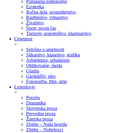
Popularna psihologija
Ezoterika
Ročna dela, gospodinjstvo
Rastlinstvo, vrtnarstvo
Živalstvo
Šport, prosti čas
Turizem, popotništvo, planinarstvo
Umetnost
>
Splošno o umetnosti
Slikarstvo, kiparstvo, grafika
Arhitektura, urbanizem
Oblikovanje, moda
Glasba
Gledališče, ples
Fotografija, film, strip
Leposlovje
>
Poezija
Dramatika
Slovenska proza
Prevodna proza
Žanrska proza
Zbirke – Naša beseda
Zbirke – Nobelovci