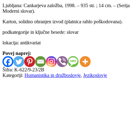
Ljubljana: Cankarjeva založba, 1998. – 935 str. ; 14 cm. – (Serija
Moderni slovar).
Karton, solidno ohranjen izvod (platnica rahlo poškodovana).
podkategorije in ključne besede: slovar
lokacija: antikvariat
Povej naprej:
Šifra:
K-622/9-23/2B
Kategoriji:
Humanistika in družboslovje
,
Jezikoslovje
Zdeno Pištek, Viera Pišteková
Tisoč najpogostejših fraz v
italijanščini