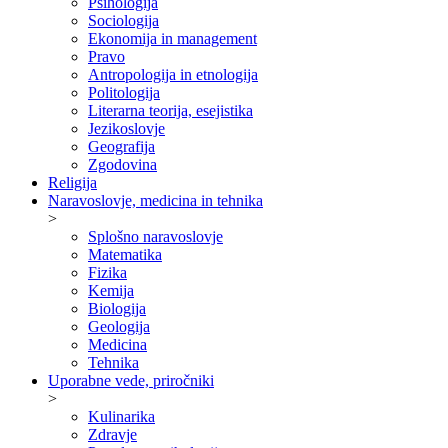
Psihologija
Sociologija
Ekonomija in management
Pravo
Antropologija in etnologija
Politologija
Literarna teorija, esejistika
Jezikoslovje
Geografija
Zgodovina
Religija
Naravoslovje, medicina in tehnika
>
Splošno naravoslovje
Matematika
Fizika
Kemija
Biologija
Geologija
Medicina
Tehnika
Uporabne vede, priročniki
>
Kulinarika
Zdravje