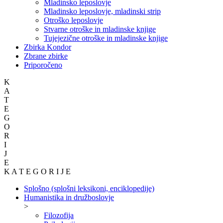
Mladinsko leposlovje
Mladinsko leposlovje, mladinski strip
Otroško leposlovje
Stvarne otroške in mladinske knjige
Tujejezične otroške in mladinske knjige
Zbirka Kondor
Zbrane zbirke
Priporočeno
K
A
T
E
G
O
R
I
J
E
K A T E G O R I J E
Splošno (splošni leksikoni, enciklopedije)
Humanistika in družboslovje
>
Filozofija