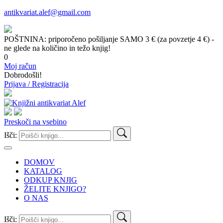
antikvariat.alef@gmail.com
POŠTNINA: priporočeno pošiljanje SAMO 3 € (za povzetje 4 €) -
ne glede na količino in težo knjig!
0
Moj račun
Dobrodošli!
Prijava / Registracija
Preskoči na vsebino
Išči:
DOMOV
KATALOG
ODKUP KNJIG
ŽELITE KNJIGO?
O NAS
Išči: