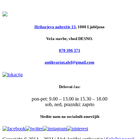
5,00
€
Hribarjevo nabrežje 13
, 1000 Ljubljana
Veža stavbe, vhod DESNO.
070 396 371
antikvariat.alef@gmail.com
Delovni čas:
pon-pet: 9.00 – 13.00 in 15.30 – 18.00
sob, ned, prazniki: zaprto
Sledite nam na socialnih omrežjih