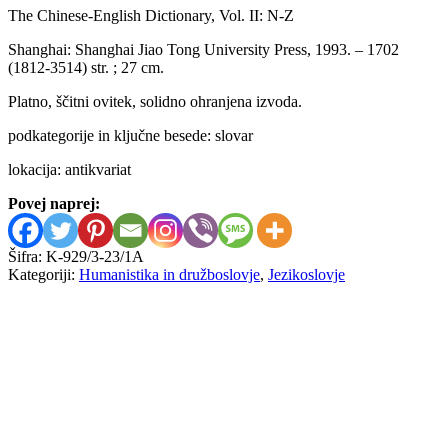
The Chinese-English Dictionary, Vol. II: N-Z
Shanghai: Shanghai Jiao Tong University Press, 1993. – 1702
(1812-3514) str. ; 27 cm.
Platno, ščitni ovitek, solidno ohranjena izvoda.
podkategorije in ključne besede: slovar
lokacija: antikvariat
Povej naprej:
Šifra:
K-929/3-23/1A
Kategoriji:
Humanistika in družboslovje
,
Jezikoslovje
Zdeno Pištek, Viera Pišteková
Tisoč najpogostejših fraz v