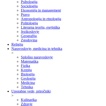
Psihologija
Sociologija
Ekonomija in management
Pravo
Antropologija in etnologija
Politologija
Literarna teorija, esejistika
Jezikoslovje
Geografija
Zgodovina
Religija
Naravoslovje, medicina in tehnika
>
Splošno naravoslovje
Matematika
Fizika
Kemija
Biologija
Geologija
Medicina
Tehnika
Uporabne vede, priročniki
>
Kulinarika
Zdravje