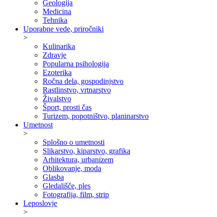
Geologija
Medicina
Tehnika
Uporabne vede, priročniki
>
Kulinarika
Zdravje
Popularna psihologija
Ezoterika
Ročna dela, gospodinjstvo
Rastlinstvo, vrtnarstvo
Živalstvo
Šport, prosti čas
Turizem, popotništvo, planinarstvo
Umetnost
>
Splošno o umetnosti
Slikarstvo, kiparstvo, grafika
Arhitektura, urbanizem
Oblikovanje, moda
Glasba
Gledališče, ples
Fotografija, film, strip
Leposlovje
>