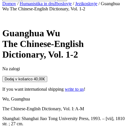
Domov
/
Humanistika in družboslovje
/
Jezikoslovje
/ Guanghua
Wu The Chinese-English Dictionary, Vol. 1-2
Guanghua Wu
The Chinese-English
Dictionary, Vol. 1-2
Na zalogi
Guanghua
Dodaj v košarico
40,00
€
Wu
The
If you want international shipping
write to us
!
Chinese-
English
Wu, Guanghua
Dictionary,
The Chinese-English Dictionary, Vol. I: A-M
Vol.
1-
Shanghai: Shanghai Jiao Tong University Press, 1993. – [vii], 1810
2
str. ; 27 cm.
količina