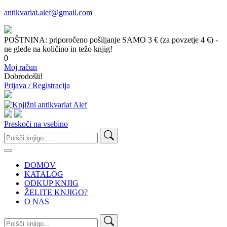
antikvariat.alef@gmail.com
POŠTNINA: priporočeno pošiljanje SAMO 3 € (za povzetje 4 €) -
ne glede na količino in težo knjig!
0
Moj račun
Dobrodošli!
Prijava / Registracija
Preskoči na vsebino
Išči:
DOMOV
KATALOG
ODKUP KNJIG
ŽELITE KNJIGO?
O NAS
Išči: