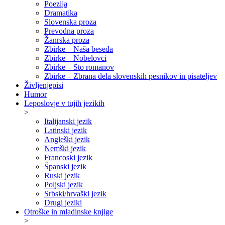
Poezija
Dramatika
Slovenska proza
Prevodna proza
Žanrska proza
Zbirke – Naša beseda
Zbirke – Nobelovci
Zbirke – Sto romanov
Zbirke – Zbrana dela slovenskih pesnikov in pisateljev
Življenjepisi
Humor
Leposlovje v tujih jezikih
>
Italijanski jezik
Latinski jezik
Angleški jezik
Nemški jezik
Francoski jezik
Španski jezik
Ruski jezik
Poljski jezik
Srbski/hrvaški jezik
Drugi jeziki
Otroške in mladinske knjige
>