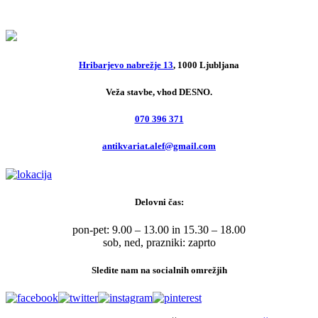
12,00
€
Hribarjevo nabrežje 13
, 1000 Ljubljana
Veža stavbe, vhod DESNO.
070 396 371
antikvariat.alef@gmail.com
Delovni čas:
pon-pet: 9.00 – 13.00 in 15.30 – 18.00
sob, ned, prazniki: zaprto
Sledite nam na socialnih omrežjih