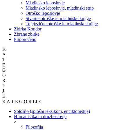
Mladinsko leposlovje
Mladinsko leposlovje, mladinski strip
Otroško leposlovje
Stvarne otroške in mladinske knjige
Tujejezične otroške in mladinske knjige
Zbirka Kondor
Zbrane zbirke
Priporočeno
K
A
T
E
G
O
R
I
J
E
K A T E G O R I J E
Splošno (splošni leksikoni, enciklopedije)
Humanistika in družboslovje
>
Filozofija