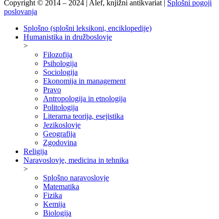
Copyright © 2014 – 2024 | Alef, knjižni antikvariat |
Splošni pogoji
poslovanja
Splošno (splošni leksikoni, enciklopedije)
Humanistika in družboslovje
>
Filozofija
Psihologija
Sociologija
Ekonomija in management
Pravo
Antropologija in etnologija
Politologija
Literarna teorija, esejistika
Jezikoslovje
Geografija
Zgodovina
Religija
Naravoslovje, medicina in tehnika
>
Splošno naravoslovje
Matematika
Fizika
Kemija
Biologija