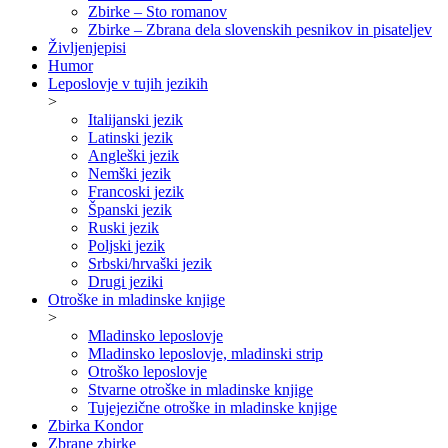
Zbirke – Sto romanov
Zbirke – Zbrana dela slovenskih pesnikov in pisateljev
Življenjepisi
Humor
Leposlovje v tujih jezikih
>
Italijanski jezik
Latinski jezik
Angleški jezik
Nemški jezik
Francoski jezik
Španski jezik
Ruski jezik
Poljski jezik
Srbski/hrvaški jezik
Drugi jeziki
Otroške in mladinske knjige
>
Mladinsko leposlovje
Mladinsko leposlovje, mladinski strip
Otroško leposlovje
Stvarne otroške in mladinske knjige
Tujejezične otroške in mladinske knjige
Zbirka Kondor
Zbrane zbirke