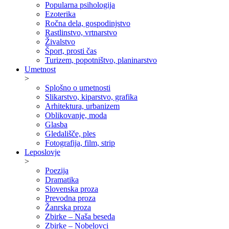
Popularna psihologija
Ezoterika
Ročna dela, gospodinjstvo
Rastlinstvo, vrtnarstvo
Živalstvo
Šport, prosti čas
Turizem, popotništvo, planinarstvo
Umetnost
>
Splošno o umetnosti
Slikarstvo, kiparstvo, grafika
Arhitektura, urbanizem
Oblikovanje, moda
Glasba
Gledališče, ples
Fotografija, film, strip
Leposlovje
>
Poezija
Dramatika
Slovenska proza
Prevodna proza
Žanrska proza
Zbirke – Naša beseda
Zbirke – Nobelovci