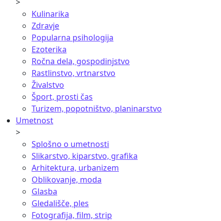
>
Kulinarika
Zdravje
Popularna psihologija
Ezoterika
Ročna dela, gospodinjstvo
Rastlinstvo, vrtnarstvo
Živalstvo
Šport, prosti čas
Turizem, popotništvo, planinarstvo
Umetnost
>
Splošno o umetnosti
Slikarstvo, kiparstvo, grafika
Arhitektura, urbanizem
Oblikovanje, moda
Glasba
Gledališče, ples
Fotografija, film, strip