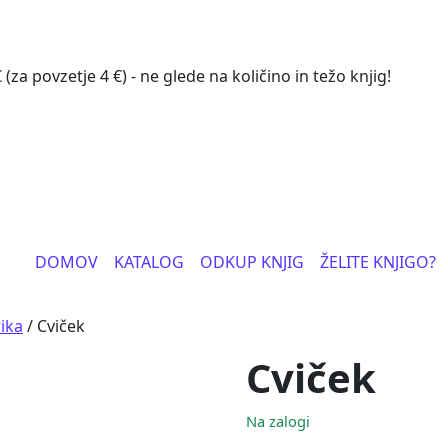
a povzetje 4 €) - ne glede na količino in težo knjig!
DOMOV
KATALOG
ODKUP KNJIG
ŽELITE KNJIGO?
rika
/ Cviček
Cviček
Na zalogi