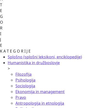
T
E
G
O
R
I
J
E
K A T E G O R I J E
Splošno (splošni leksikoni, enciklopedije)
Humanistika in družboslovje
>
Filozofija
Psihologija
Sociologija
Ekonomija in management
Pravo
Antropologija in etnologija