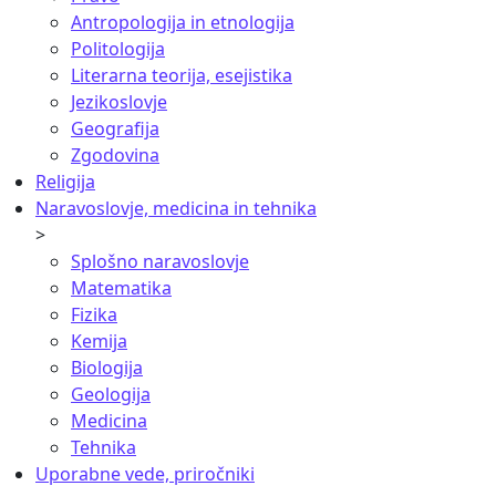
Antropologija in etnologija
Politologija
Literarna teorija, esejistika
Jezikoslovje
Geografija
Zgodovina
Religija
Naravoslovje, medicina in tehnika
>
Splošno naravoslovje
Matematika
Fizika
Kemija
Biologija
Geologija
Medicina
Tehnika
Uporabne vede, priročniki