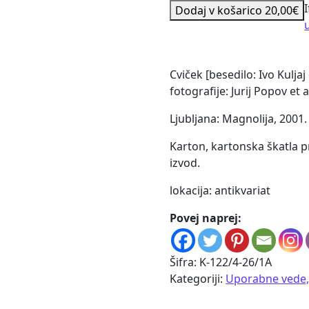
Cviček količina
Dodaj v košarico
20,00
€
Cviček [besedilo: Ivo Kuljaj
fotografije: Jurij Popov et al
Ljubljana: Magnolija, 2001. –
Karton, kartonska škatla 
izvod.
lokacija: antikvariat
Povej naprej:
Šifra:
K-122/4-26/1A
Kategoriji:
Uporabne vede, 