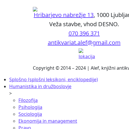
Hribarjevo nabrežje 13
, 1000 Ljublj
Veža stavbe, vhod DESNO.
070 396 371
antikvariat.alef@gmail.com
Copyright © 2014 – 2024 | Alef, knjižni antik
Splošno (splošni leksikoni, enciklopedije)
Humanistika in družboslovje
>
Filozofija
Psihologija
Sociologija
Ekonomija in management
Pravo