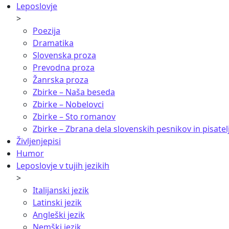
Leposlovje
>
Poezija
Dramatika
Slovenska proza
Prevodna proza
Žanrska proza
Zbirke – Naša beseda
Zbirke – Nobelovci
Zbirke – Sto romanov
Zbirke – Zbrana dela slovenskih pesnikov in pisatel
Življenjepisi
Humor
Leposlovje v tujih jezikih
>
Italijanski jezik
Latinski jezik
Angleški jezik
Nemški jezik