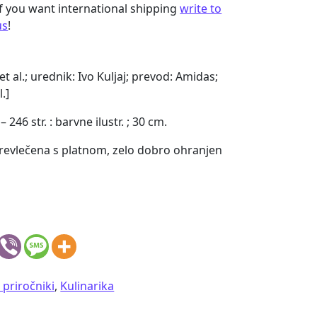
If you want international shipping
write to
us
!
 et al.; urednik: Ivo Kuljaj; prevod: Amidas;
.]
 246 str. : barvne ilustr. ; 30 cm.
prevlečena s platnom, zelo dobro ohranjen
priročniki
,
Kulinarika