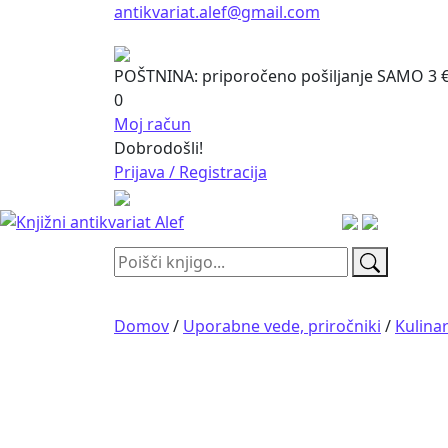
antikvariat.alef@gmail.com
POŠTNINA: priporočeno pošiljanje SAMO 3 € (z
0
Moj račun
Dobrodošli!
Prijava / Registracija
Išči:
Domov
/
Uporabne vede, priročniki
/
Kulina