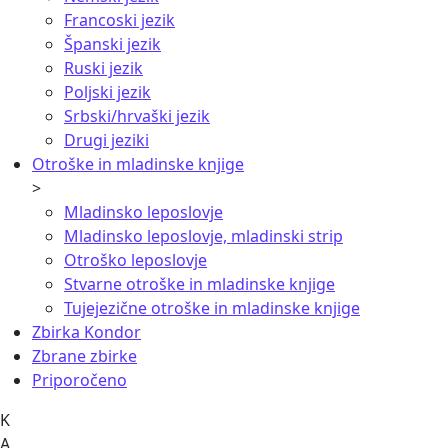
Francoski jezik
Španski jezik
Ruski jezik
Poljski jezik
Srbski/hrvaški jezik
Drugi jeziki
Otroške in mladinske knjige
>
Mladinsko leposlovje
Mladinsko leposlovje, mladinski strip
Otroško leposlovje
Stvarne otroške in mladinske knjige
Tujejezične otroške in mladinske knjige
Zbirka Kondor
Zbrane zbirke
Priporočeno
K
A