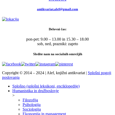
antikvariat.alef@gmail.com
Delovni čas:
pon-pet: 9.00 – 13.00 in 15.30 – 18.00
sob, ned, prazniki: zaprto
Sledite nam na socialnih omrežjih
Copyright © 2014 – 2024 | Alef, knjižni antikvariat |
Splošni pogoji
poslovanja
Splošno (splošni leksikoni, enciklopedije)
Humanistika in družboslovje
>
Filozofija
Psihologija
Sociologija
Ekonomija in management