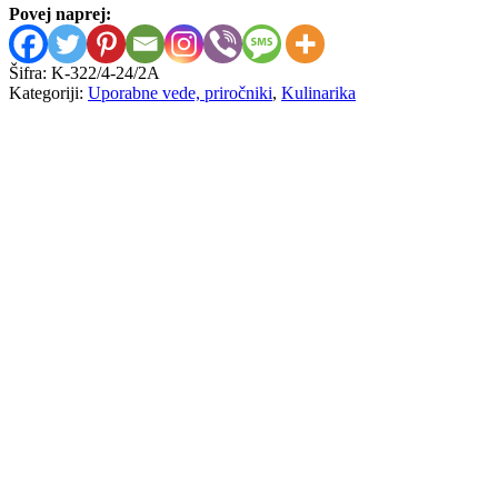
Povej naprej:
Šifra:
K-322/4-24/2A
Kategoriji:
Uporabne vede, priročniki
,
Kulinarika
Monika Zilliken
Začimbe
12,00
€
Miriam Drev, Sonja Tomažič
101 zelenjavni jedilnik
12,00
€