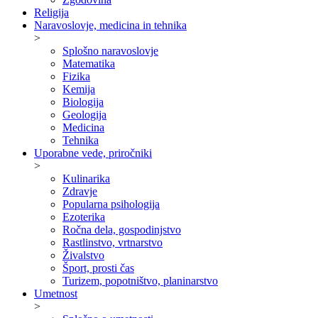
Religija
Naravoslovje, medicina in tehnika
>
Splošno naravoslovje
Matematika
Fizika
Kemija
Biologija
Geologija
Medicina
Tehnika
Uporabne vede, priročniki
>
Kulinarika
Zdravje
Popularna psihologija
Ezoterika
Ročna dela, gospodinjstvo
Rastlinstvo, vrtnarstvo
Živalstvo
Šport, prosti čas
Turizem, popotništvo, planinarstvo
Umetnost
>