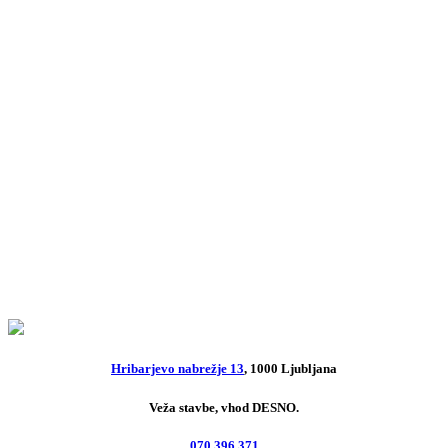
Ishrana u prirodi
20,00
€
Iz domač’ga lonca
4,00
€
Kuhamo z ljubeznijo
10,00
€
Hribarjevo nabrežje 13
, 1000 Ljubljana
Veža stavbe, vhod DESNO.
070 396 371