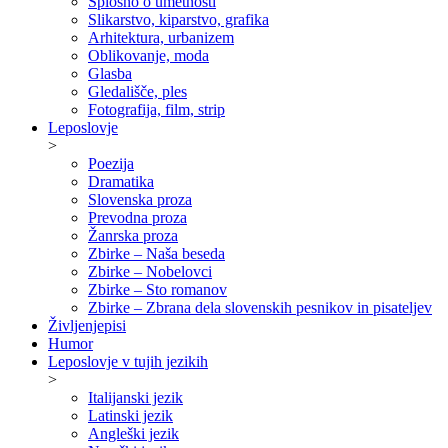
Splošno o umetnosti
Slikarstvo, kiparstvo, grafika
Arhitektura, urbanizem
Oblikovanje, moda
Glasba
Gledališče, ples
Fotografija, film, strip
Leposlovje
>
Poezija
Dramatika
Slovenska proza
Prevodna proza
Žanrska proza
Zbirke – Naša beseda
Zbirke – Nobelovci
Zbirke – Sto romanov
Zbirke – Zbrana dela slovenskih pesnikov in pisateljev
Življenjepisi
Humor
Leposlovje v tujih jezikih
>
Italijanski jezik
Latinski jezik
Angleški jezik