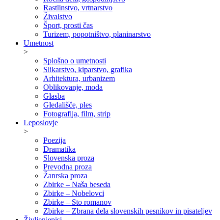
Rastlinstvo, vrtnarstvo
Živalstvo
Šport, prosti čas
Turizem, popotništvo, planinarstvo
Umetnost
>
Splošno o umetnosti
Slikarstvo, kiparstvo, grafika
Arhitektura, urbanizem
Oblikovanje, moda
Glasba
Gledališče, ples
Fotografija, film, strip
Leposlovje
>
Poezija
Dramatika
Slovenska proza
Prevodna proza
Žanrska proza
Zbirke – Naša beseda
Zbirke – Nobelovci
Zbirke – Sto romanov
Zbirke – Zbrana dela slovenskih pesnikov in pisateljev
Življenjepisi