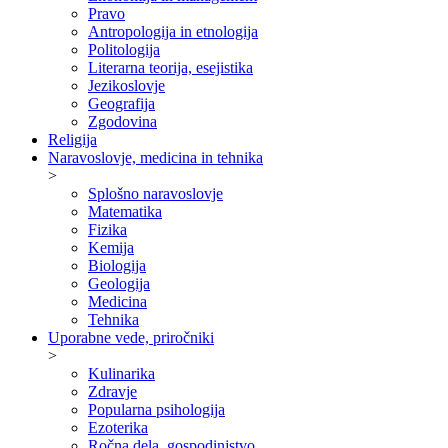
Pravo
Antropologija in etnologija
Politologija
Literarna teorija, esejistika
Jezikoslovje
Geografija
Zgodovina
Religija
Naravoslovje, medicina in tehnika
>
Splošno naravoslovje
Matematika
Fizika
Kemija
Biologija
Geologija
Medicina
Tehnika
Uporabne vede, priročniki
>
Kulinarika
Zdravje
Popularna psihologija
Ezoterika
Ročna dela, gospodinjstvo