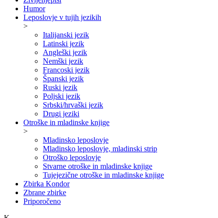
Humor
Leposlovje v tujih jezikih
>
Italijanski jezik
Latinski jezik
Angleški jezik
Nemški jezik
Francoski jezik
Španski jezik
Ruski jezik
Poljski jezik
Srbski/hrvaški jezik
Drugi jeziki
Otroške in mladinske knjige
>
Mladinsko leposlovje
Mladinsko leposlovje, mladinski strip
Otroško leposlovje
Stvarne otroške in mladinske knjige
Tujejezične otroške in mladinske knjige
Zbirka Kondor
Zbrane zbirke
Priporočeno
K