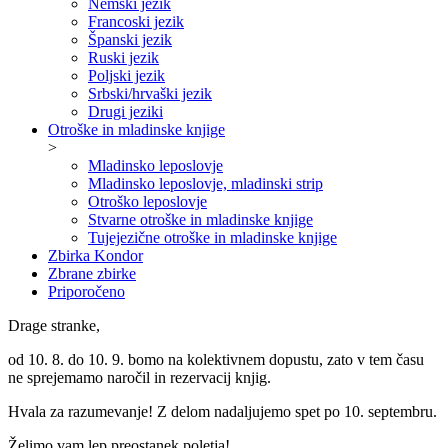
Nemški jezik
Francoski jezik
Španski jezik
Ruski jezik
Poljski jezik
Srbski/hrvaški jezik
Drugi jeziki
Otroške in mladinske knjige
>
Mladinsko leposlovje
Mladinsko leposlovje, mladinski strip
Otroško leposlovje
Stvarne otroške in mladinske knjige
Tujejezične otroške in mladinske knjige
Zbirka Kondor
Zbrane zbirke
Priporočeno
Drage stranke,
od 10. 8. do 10. 9. bomo na kolektivnem dopustu, zato v tem času
ne sprejemamo naročil in rezervacij knjig.
Hvala za razumevanje! Z delom nadaljujemo spet po 10. septembru.
Želimo vam lep preostanek poletja!