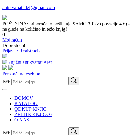
antikvariat.alef@gmail.com
POŠTNINA: priporočeno pošiljanje SAMO 3 € (za povzetje 4 €) -
ne glede na količino in težo knjig!
0
Moj račun
Dobrodošli!
Prijava / Registracija
Preskoči na vsebino
Išči:
DOMOV
KATALOG
ODKUP KNJIG
ŽELITE KNJIGO?
O NAS
Išči: