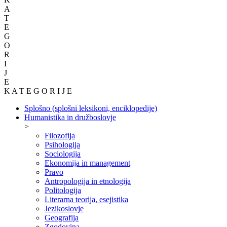
A
T
E
G
O
R
I
J
E
K A T E G O R I J E
Splošno (splošni leksikoni, enciklopedije)
Humanistika in družboslovje
>
Filozofija
Psihologija
Sociologija
Ekonomija in management
Pravo
Antropologija in etnologija
Politologija
Literarna teorija, esejistika
Jezikoslovje
Geografija
Zgodovina