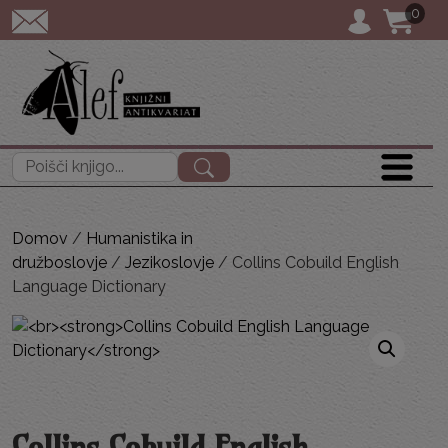
0
POŠTNINA: priporoč
Išči:
Domov
/
Humanistika in
družboslovje
/
Jezikoslovje
/ Collins Cobuild English
Language Dictionary
Collins Cobuild English