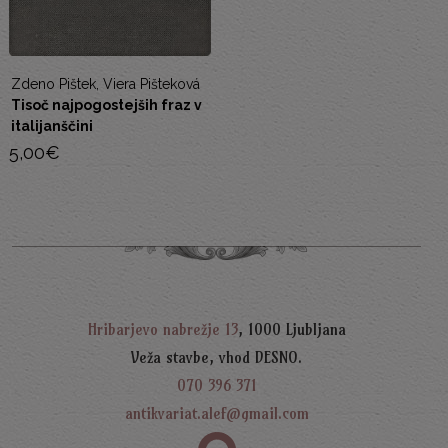
Zdeno Pištek, Viera Pišteková
M
Tisoč najpogostejših fraz v
S
italijanščini
4
5,00
€
Hribarjevo nabrežje 13
, 1000 Ljubljana
Veža stavbe, vhod DESNO.
070 396 371
antikvariat.alef@gmail.com