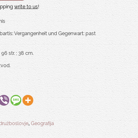
hipping
write to us
!
nis
 dabartis: Vergangenheit und Gegenwart: past
 96 str. ; 38 cm.
zvod.
 družboslovje
,
Geografija