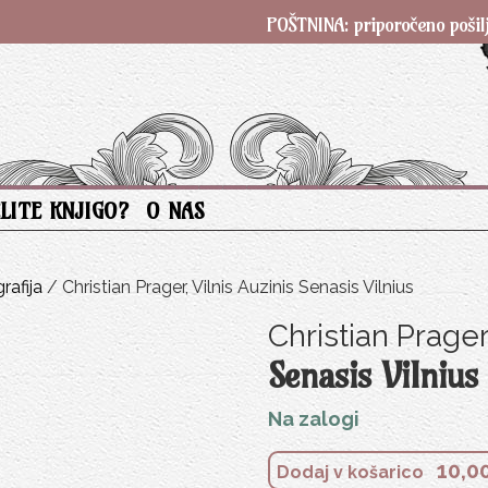
POŠTNINA: priporočeno pošiljanje S
ELITE KNJIGO?
O NAS
rafija
/ Christian Prager, Vilnis Auzinis Senasis Vilnius
Christian Prager,
Senasis Vilnius
Na zalogi
10,0
Dodaj v košarico