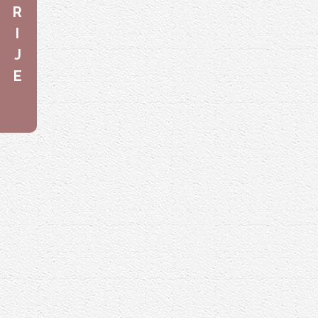
R
I
J
E