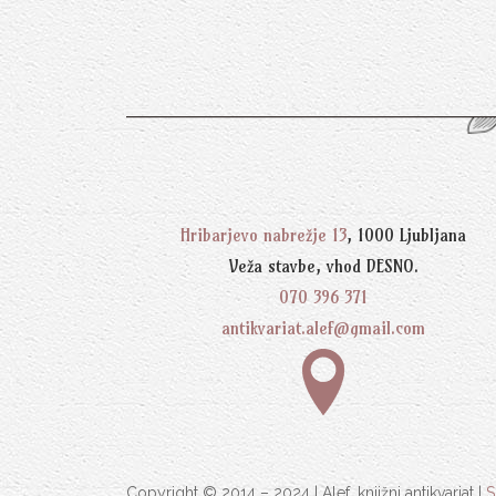
Hribarjevo nabrežje 13
, 1000 Ljubljana
Veža stavbe, vhod DESNO.
070 396 371
antikvariat.alef@gmail.com
Copyright © 2014 – 2024 | Alef, knjižni antikvariat |
S