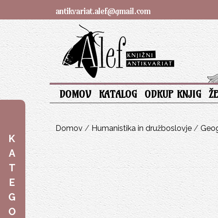
antikvariat.alef@gmail.com
DOMOV
KATALOG
ODKUP KNJIG
Ž
Domov
/
Humanistika in družboslovje
/
Geog
K
A
T
E
G
O