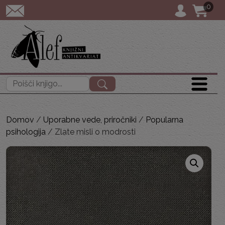
0
POŠTNINA: priporočen
Išči:
Domov
/
Uporabne vede, priročniki
/
Popularna
psihologija
/ Zlate misli o modrosti