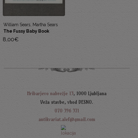
 Sears, Martha Sears
Tony Lake
ssy Baby Book
Kako prem
5,00
€
Hribarjevo nabrežje 13
, 1000 Ljubljana
Veža stavbe, vhod DESNO.
070 396 371
antikvariat.alef@gmail.com