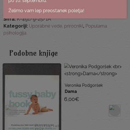
po 10. septembru.
Želimo vam lep preostanek poletja!
Šifra:
K-491/9-25/1A
Kategoriji:
Uporabne vede, priročniki
,
Popularna
psihologija
Podobne knjige
Veronika Podgoršek
Dama
6,00
€