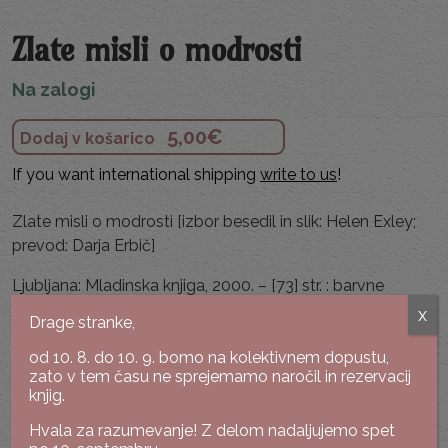
Zlate misli o modrosti
Na zalogi
5,00
€
Dodaj v košarico
If you want international shipping
write to us
!
Zlate misli o modrosti [izbor besedil in slik: Helen Exley;
prevod: Darja Erbič]
Ljubljana: Mladinska knjiga, 2000. – [73] str. : barvne
ilustr. ; 12 cm. – (Zbirka Zlate misli).
x
Drage stranke,
Karton, zelo dobro ohranjen izvod (posvetilo).
od 10. 8. do 10. 9. bomo na kolektivnem dopustu,
zato v tem času ne sprejemamo naročil in rezervacij
lokacija: antikvariat
knjig.
Povej naprej:
Hvala za razumevanje! Z delom nadaljujemo spet