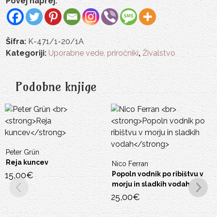
Povej naprej:
Šifra:
K-471/1-20/1A
Kategoriji:
Uporabne vede, priročniki
,
Živalstvo
Podobne knjige
Peter Grün
Reja kuncev
Nico Ferran
15,00
€
Popoln vodnik po ribištvu v
morju in sladkih vodah
25,00
€