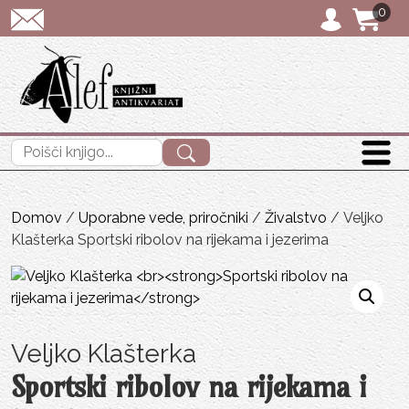
0
POŠTNINA: pripor
Išči:
Domov
/
Uporabne vede, priročniki
/
Živalstvo
/ Veljko
Klašterka Sportski ribolov na rijekama i jezerima
Veljko Klašterka
Sportski ribolov na rijekama i