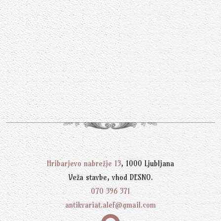
Hribarjevo nabrežje 13
, 1000 Ljubljana
Veža stavbe, vhod DESNO.
070 396 371
antikvariat.alef@gmail.com