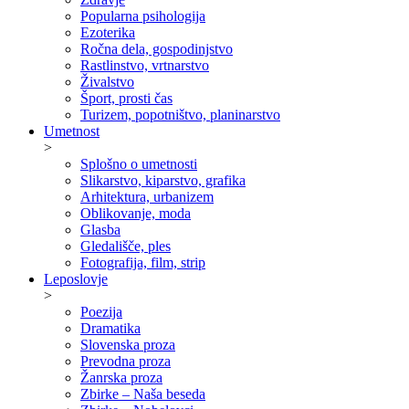
Popularna psihologija
Ezoterika
Ročna dela, gospodinjstvo
Rastlinstvo, vrtnarstvo
Živalstvo
Šport, prosti čas
Turizem, popotništvo, planinarstvo
Umetnost
>
Splošno o umetnosti
Slikarstvo, kiparstvo, grafika
Arhitektura, urbanizem
Oblikovanje, moda
Glasba
Gledališče, ples
Fotografija, film, strip
Leposlovje
>
Poezija
Dramatika
Slovenska proza
Prevodna proza
Žanrska proza
Zbirke – Naša beseda