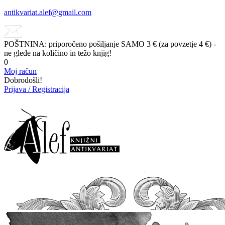
antikvariat.alef@gmail.com
POŠTNINA: priporočeno pošiljanje SAMO 3 € (za povzetje 4 €) -
ne glede na količino in težo knjig!
0
Moj račun
Dobrodošli!
Prijava / Registracija