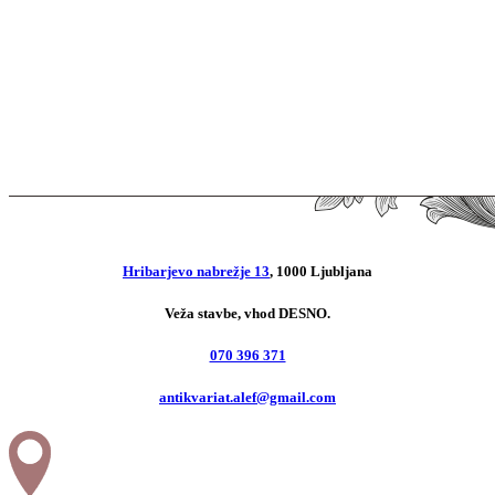
15,00
€
Rex Harris, Brian Rust
Recorded Jazz
12,00
€
Hribarjevo nabrežje 13
, 1000 Ljubljana
Veža stavbe, vhod DESNO.
070 396 371
antikvariat.alef@gmail.com