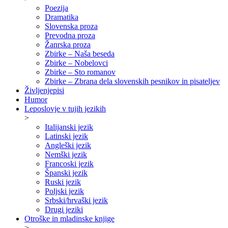
Poezija
Dramatika
Slovenska proza
Prevodna proza
Žanrska proza
Zbirke – Naša beseda
Zbirke – Nobelovci
Zbirke – Sto romanov
Zbirke – Zbrana dela slovenskih pesnikov in pisateljev
Življenjepisi
Humor
Leposlovje v tujih jezikih
>
Italijanski jezik
Latinski jezik
Angleški jezik
Nemški jezik
Francoski jezik
Španski jezik
Ruski jezik
Poljski jezik
Srbski/hrvaški jezik
Drugi jeziki
Otroške in mladinske knjige
>