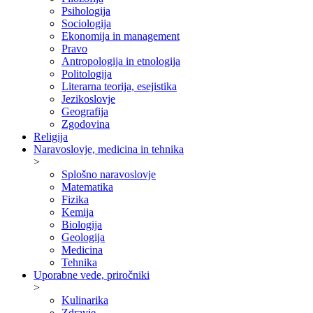
Psihologija
Sociologija
Ekonomija in management
Pravo
Antropologija in etnologija
Politologija
Literarna teorija, esejistika
Jezikoslovje
Geografija
Zgodovina
Religija
Naravoslovje, medicina in tehnika
>
Splošno naravoslovje
Matematika
Fizika
Kemija
Biologija
Geologija
Medicina
Tehnika
Uporabne vede, priročniki
>
Kulinarika
Zdravje