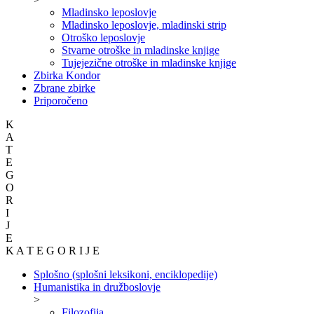
Mladinsko leposlovje
Mladinsko leposlovje, mladinski strip
Otroško leposlovje
Stvarne otroške in mladinske knjige
Tujejezične otroške in mladinske knjige
Zbirka Kondor
Zbrane zbirke
Priporočeno
K
A
T
E
G
O
R
I
J
E
K A T E G O R I J E
Splošno (splošni leksikoni, enciklopedije)
Humanistika in družboslovje
>
Filozofija