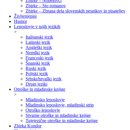
Zbirke – Nobelovci
Zbirke – Sto romanov
Zbirke – Zbrana dela slovenskih pesnikov in pisateljev
Življenjepisi
Humor
Leposlovje v tujih jezikih
>
Italijanski jezik
Latinski jezik
Angleški jezik
Nemški jezik
Francoski jezik
Španski jezik
Ruski jezik
Poljski jezik
Srbski/hrvaški jezik
Drugi jeziki
Otroške in mladinske knjige
>
Mladinsko leposlovje
Mladinsko leposlovje, mladinski strip
Otroško leposlovje
Stvarne otroške in mladinske knjige
Tujejezične otroške in mladinske knjige
Zbirka Kondor