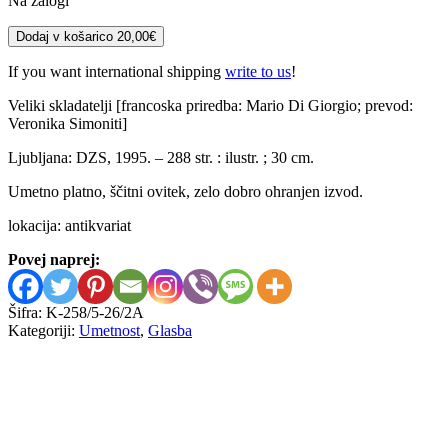
Na zalogi
Veliki
Dodaj v košarico
20,00
€
skladatelji
količina
If you want international shipping
write to us
!
Veliki skladatelji [francoska priredba: Mario Di Giorgio; prevod:
Veronika Simoniti]
Ljubljana: DZS, 1995. – 288 str. : ilustr. ; 30 cm.
Umetno platno, ščitni ovitek, zelo dobro ohranjen izvod.
lokacija: antikvariat
Povej naprej:
Šifra:
K-258/5-26/2A
Kategoriji:
Umetnost
,
Glasba