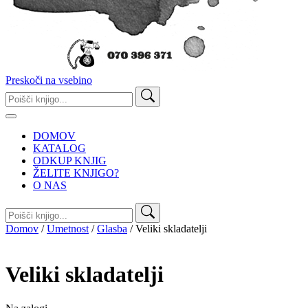
Preskoči na vsebino
Išči:
DOMOV
KATALOG
ODKUP KNJIG
ŽELITE KNJIGO?
O NAS
Išči:
Domov
/
Umetnost
/
Glasba
/ Veliki skladatelji
Veliki skladatelji