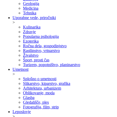
Geologija
Medicina
Tehnika
Uporabne vede, priročniki
>
Kulinarika
Zdravje
Popularna psihologija
Ezoterika
Ročna dela, gospodinjstvo
Rastlinstvo, vrtnarstvo
Živalstvo
Šport, prosti čas
Turizem, popotništvo, planinarstvo
Umetnost
>
Splošno o umetnosti
Slikarstvo, kiparstvo, grafika
Arhitektura, urbanizem
Oblikovanje, moda
Glasba
Gledališče, ples
Fotografija, film, strip
Leposlovje
>