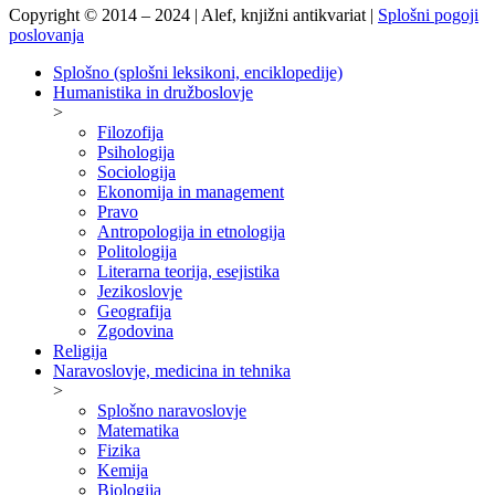
Copyright © 2014 – 2024 | Alef, knjižni antikvariat |
Splošni pogoji
poslovanja
Splošno (splošni leksikoni, enciklopedije)
Humanistika in družboslovje
>
Filozofija
Psihologija
Sociologija
Ekonomija in management
Pravo
Antropologija in etnologija
Politologija
Literarna teorija, esejistika
Jezikoslovje
Geografija
Zgodovina
Religija
Naravoslovje, medicina in tehnika
>
Splošno naravoslovje
Matematika
Fizika
Kemija
Biologija