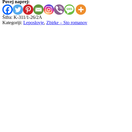
Povej naprej:
Šifra:
K-311/1-26/2A
Kategoriji:
Leposlovje
,
Zbirke – Sto romanov
Ivan Aleksandrovič Gončarov
Oblomov
8,00
€
Boris Leonidovič Pasternak
Doktor
8,00
€
Ignazio Silone
Seme pod snegom