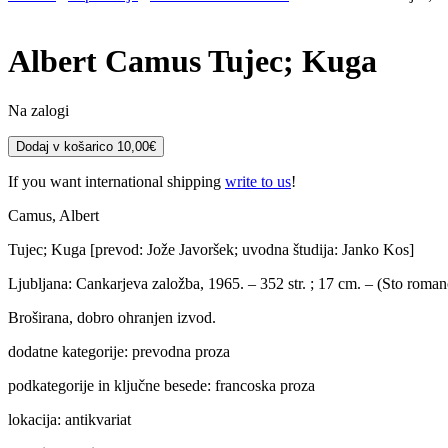
Albert Camus
Tujec; Kuga
Na zalogi
Albert
Dodaj v košarico
10,00
€
Camus
Tujec;
If you want international shipping
write to us
!
Kuga
količina
Camus, Albert
Tujec; Kuga [prevod: Jože Javoršek; uvodna študija: Janko Kos]
Ljubljana: Cankarjeva založba, 1965. – 352 str. ; 17 cm. – (Sto roman
Broširana, dobro ohranjen izvod.
dodatne kategorije: prevodna proza
podkategorije in ključne besede: francoska proza
lokacija: antikvariat