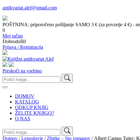
antikvariat.alef@gmail.com
POŠTNINA: priporočeno pošiljanje SAMO 3 € (za povzetje 4 €) - ne g
0
Moj račun
Dobrodošli!
Prijava / Registracija
Preskoči na vsebino
Išči:
DOMOV
KATALOG
ODKUP KNJIG
ŽELITE KNJIGO?
O NAS
Išči:
Domov
/
Leposlovje
/
Zbirke – Sto romanov
/ Albert Camus Tujec; 