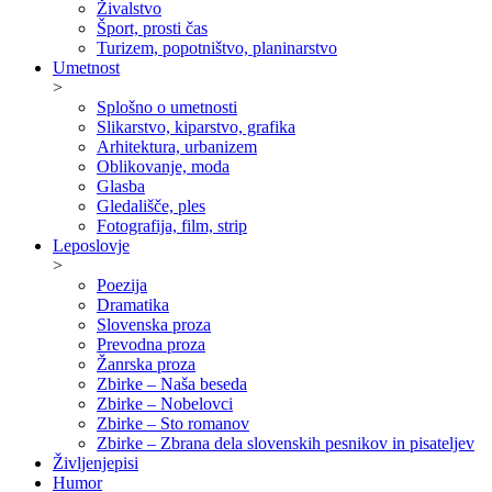
Živalstvo
Šport, prosti čas
Turizem, popotništvo, planinarstvo
Umetnost
>
Splošno o umetnosti
Slikarstvo, kiparstvo, grafika
Arhitektura, urbanizem
Oblikovanje, moda
Glasba
Gledališče, ples
Fotografija, film, strip
Leposlovje
>
Poezija
Dramatika
Slovenska proza
Prevodna proza
Žanrska proza
Zbirke – Naša beseda
Zbirke – Nobelovci
Zbirke – Sto romanov
Zbirke – Zbrana dela slovenskih pesnikov in pisateljev
Življenjepisi
Humor