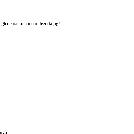
lede na količino in težo knjig!
Kuga