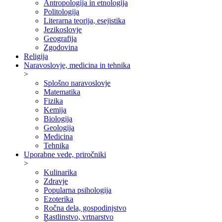
Antropologija in etnologija
Politologija
Literarna teorija, esejistika
Jezikoslovje
Geografija
Zgodovina
Religija
Naravoslovje, medicina in tehnika
>
Splošno naravoslovje
Matematika
Fizika
Kemija
Biologija
Geologija
Medicina
Tehnika
Uporabne vede, priročniki
>
Kulinarika
Zdravje
Popularna psihologija
Ezoterika
Ročna dela, gospodinjstvo
Rastlinstvo, vrtnarstvo