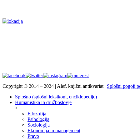
Copyright © 2014 – 2024 | Alef, knjižni antikvariat |
Splošni pogoji p
Splošno (splošni leksikoni, enciklopedije)
Humanistika in družboslovje
>
Filozofija
Psihologija
Sociologija
Ekonomija in management
Pravo