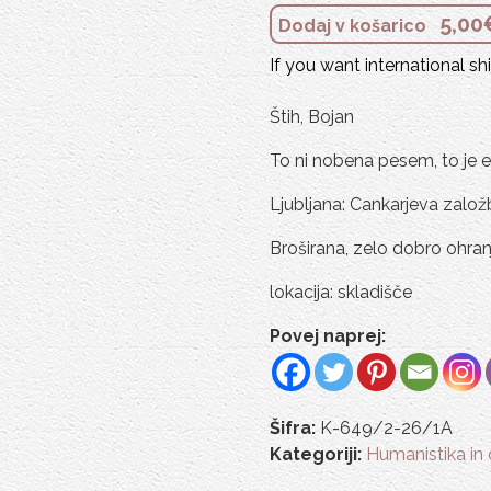
5,00
Dodaj v košarico
If you want international s
Štih, Bojan
To ni nobena pesem, to je e
Ljubljana: Cankarjeva založba
Broširana, zelo dobro ohran
lokacija: skladišče
Povej naprej:
Šifra:
K-649/2-26/1A
Kategoriji:
Humanistika in