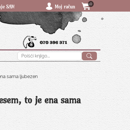
0
3 € (za povzetje 4 €) - ne glede na količino in težo knjig!
Moj račun
Išči:
 ena sama ljubezen
esem, to je ena sama