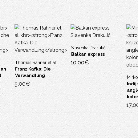
Slavenka Drakulić
Balkan express
10,00
€
Thomas Rahner et al.
an
Franz Kafka: Die
Verwandlung
Mirko 
5,00
€
Indijs
angleš
kolon
17,00