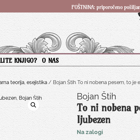
POŠTNINA: priporočeno pošiljanje SAMO 
ELITE KNJIGO?
O NAS
arna teorija, esejistika
/ Bojan Štih To ni nobena pesem, to je
Bojan Štih
To ni nobena p
ljubezen
Na zalogi