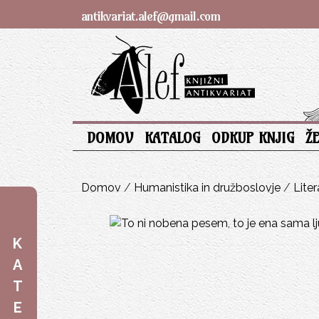
antikvariat.alef@gmail.com
DOMOV
KATALOG
ODKUP KNJIG
Ž
Domov
/
Humanistika in družboslovje
/
Liter
K
A
T
E