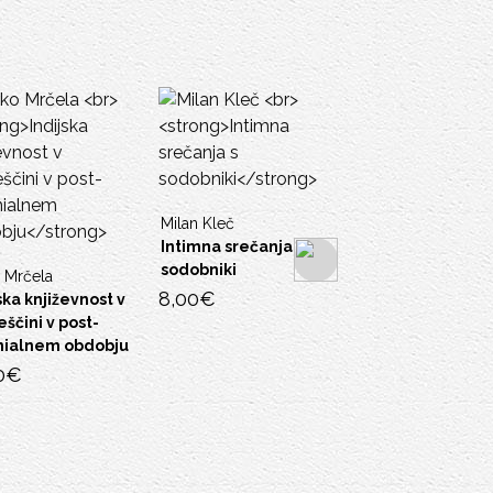
Milan Kleč
Intimna srečanja s
sodobniki
Mrčela
8,00
€
ka književnost v
čini v post-
ialnem obdobju
€
Marko Juvan
Literarna veda v
rekonstrukciji
10,00
€