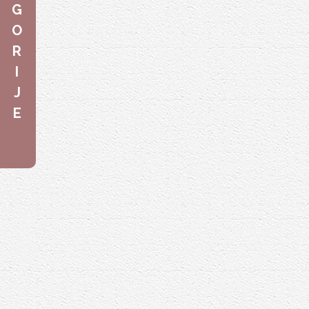
G
O
R
I
J
E