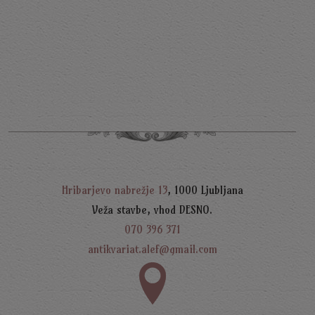
T
K
5
Hribarjevo nabrežje 13
, 1000 Ljubljana
Veža stavbe, vhod DESNO.
070 396 371
antikvariat.alef@gmail.com