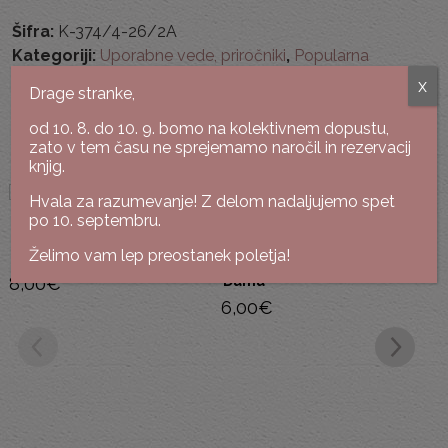
Šifra:
K-374/4-26/2A
Kategoriji:
Uporabne vede, priročniki
,
Popularna
psihologija
x
Drage stranke,
od 10. 8. do 10. 9. bomo na kolektivnem dopustu,
Podobne knjige
zato v tem času ne sprejemamo naročil in rezervacij
knjig.
Hvala za razumevanje! Z delom nadaljujemo spet
po 10. septembru.
William Sears, Martha Sears
Želimo vam lep preostanek poletja!
The Fussy Baby Book
Veronika Podgoršek
8,00
€
Dama
6,00
€