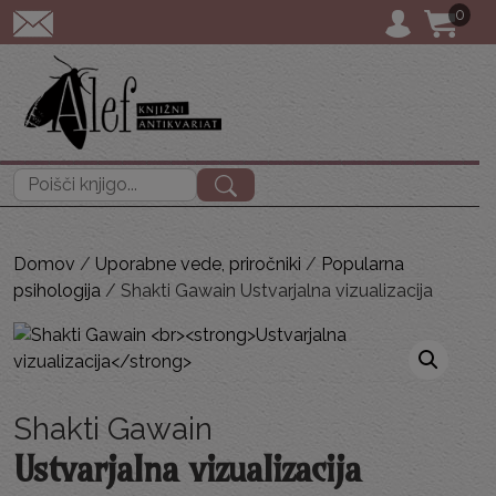
0
POŠTNINA: priporoč
Išči:
Domov
/
Uporabne vede, priročniki
/
Popularna
psihologija
/ Shakti Gawain Ustvarjalna vizualizacija
Shakti Gawain
Ustvarjalna vizualizacija