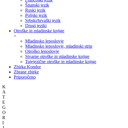
Španski jezik
Ruski jezik
Poljski jezik
Srbski/hrvaški jezik
Drugi jeziki
Otroške in mladinske knjige
>
Mladinsko leposlovje
Mladinsko leposlovje, mladinski strip
Otroško leposlovje
Stvarne otroške in mladinske knjige
Tujejezične otroške in mladinske knjige
Zbirka Kondor
Zbrane zbirke
Priporočeno
K
A
T
E
G
O
R
I
J