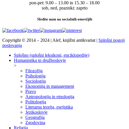
pon-pet: 9.00 – 13.00 in 15.30 – 18.00
sob, ned, prazniki: zaprto
Sledite nam na socialnih omrežjih
Copyright © 2014 – 2024 | Alef, knjižni antikvariat |
Splošni pogoji
poslovanja
Splošno (splošni leksikoni, enciklopedije)
Humanistika in družboslovje
>
Filozofija
Psihologija
Sociologija
Ekonomija in management
Pravo
Antropologija in etnologija
Politologija
Literarna teorija, esejistika
Jezikoslovje
Geografija
Zgodovina
Religija