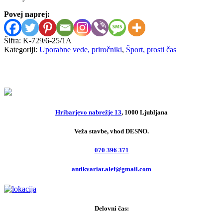
Povej naprej:
Šifra:
K-729/6-25/1A
Kategoriji:
Uporabne vede, priročniki
,
Šport, prosti čas
Hribarjevo nabrežje 13
, 1000 Ljubljana
Veža stavbe, vhod DESNO.
070 396 371
antikvariat.alef@gmail.com
Delovni čas: