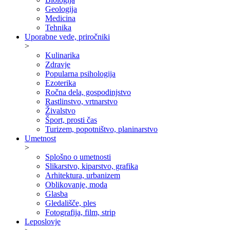
Geologija
Medicina
Tehnika
Uporabne vede, priročniki
>
Kulinarika
Zdravje
Popularna psihologija
Ezoterika
Ročna dela, gospodinjstvo
Rastlinstvo, vrtnarstvo
Živalstvo
Šport, prosti čas
Turizem, popotništvo, planinarstvo
Umetnost
>
Splošno o umetnosti
Slikarstvo, kiparstvo, grafika
Arhitektura, urbanizem
Oblikovanje, moda
Glasba
Gledališče, ples
Fotografija, film, strip
Leposlovje