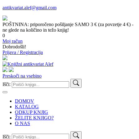
antikvariat.alef@gmail.com
POŠTNINA: priporočeno pošiljanje SAMO 3 € (za povzetje 4 €) -
ne glede na količino in težo knjig!
0
Moj račun
Dobrodošli!
Prijava / Registracija
Preskoči na vsebino
Išči:
DOMOV
KATALOG
ODKUP KNJIG
ŽELITE KNJIGO?
O NAS
Išči: