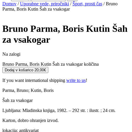
Domov
/
Uporabne vede, priročniki
/
Šport, prosti čas
/ Bruno
Parma, Boris Kutin Šah za vsakogar
Bruno Parma, Boris Kutin
Šah
za vsakogar
Na zalogi
Bruno Parma, Boris Kutin Šah za vsakogar količina
Dodaj v košarico
20,00
€
If you want international shipping
write to us
!
Parma, Bruno; Kutin, Boris
Šah za vsakogar
Ljubljana: Mladinska knjiga, 1982. – 292 str. : ilustr. ; 24 cm.
Karton, dobro ohranjen izvod.
lokacija: antikvariat