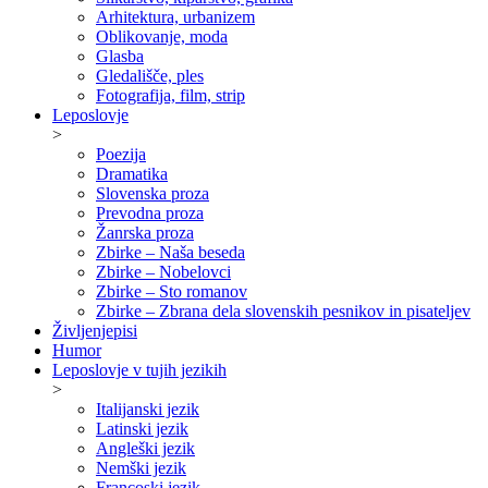
Arhitektura, urbanizem
Oblikovanje, moda
Glasba
Gledališče, ples
Fotografija, film, strip
Leposlovje
>
Poezija
Dramatika
Slovenska proza
Prevodna proza
Žanrska proza
Zbirke – Naša beseda
Zbirke – Nobelovci
Zbirke – Sto romanov
Zbirke – Zbrana dela slovenskih pesnikov in pisateljev
Življenjepisi
Humor
Leposlovje v tujih jezikih
>
Italijanski jezik
Latinski jezik
Angleški jezik
Nemški jezik
Francoski jezik