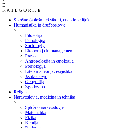
E
K A T E G O R I J E
Splošno (splošni leksikoni, enciklopedije)
Humanistika in družboslovje
>
Filozofija
Psihologija
Sociologija
Ekonomija in management
Pravo
Antropologija in etnologija
Politologija
Literarna teorija, esejistika
Jezikoslovje
Geografija
Zgodovina
Religija
Naravoslovje, medicina in tehnika
>
Splošno naravoslovje
Matematika
Fizika
Kemija
Biologija