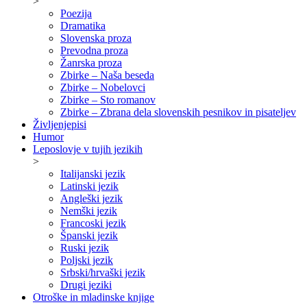
>
Poezija
Dramatika
Slovenska proza
Prevodna proza
Žanrska proza
Zbirke – Naša beseda
Zbirke – Nobelovci
Zbirke – Sto romanov
Zbirke – Zbrana dela slovenskih pesnikov in pisateljev
Življenjepisi
Humor
Leposlovje v tujih jezikih
>
Italijanski jezik
Latinski jezik
Angleški jezik
Nemški jezik
Francoski jezik
Španski jezik
Ruski jezik
Poljski jezik
Srbski/hrvaški jezik
Drugi jeziki
Otroške in mladinske knjige