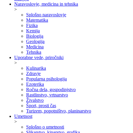
Naravoslovje, medicina in tehnika
>
Splošno naravoslovje
Matematika
Fizika
Kemija
Biologija
Geologija
Medicina
Tehnika
Uporabne vede, priročniki
>
Kulinarika
Zdravje
Popularna psihologija
Ezoterika
Ročna dela, gospodinjstvo
Rastlinstvo, vrtnarstvo
Živalstvo
Šport, prosti čas
Turizem, popotništvo, planinarstvo
Umetnost
>
Splošno o umetnosti
Slikarstvo, kiparstvo, grafika