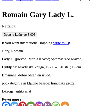
Romain Gary
Lady L.
Na zalogi
Romain
Dodaj v košarico
5,00
€
Gary
Lady
If you want international shipping
write to us
!
L.
količina
Gary, Romain
Lady L. [prevod: Marija Kovač; oprema: Aco Mavec]
Ljubljana: Mladinska knjiga, 1972. – 191 str. ; 19 cm.
Broširana, dobro ohranjen izvod.
podkategorije in ključne besede: francoska proza
lokacija: antikvariat
Povej naprej: