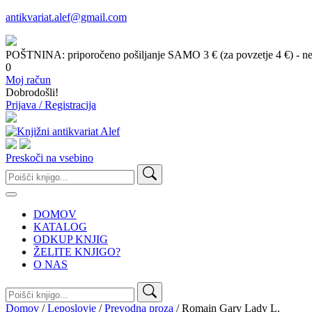
antikvariat.alef@gmail.com
POŠTNINA: priporočeno pošiljanje SAMO 3 € (za povzetje 4 €) - ne g
0
Moj račun
Dobrodošli!
Prijava / Registracija
Preskoči na vsebino
Išči:
DOMOV
KATALOG
ODKUP KNJIG
ŽELITE KNJIGO?
O NAS
Išči:
Domov
/
Leposlovje
/
Prevodna proza
/ Romain Gary Lady L.