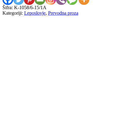
Šifra:
K-1058/6-15/1A
Kategoriji:
Leposlovje
,
Prevodna proza
Yoko Ogawa
Darilo števil
5,00
€
Yeh Chun-Chan
Vas v hribih
5,00
€
Vladimir Semenovič Makanin
Asan