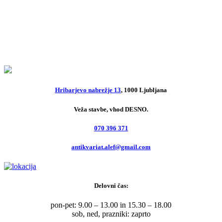
Filozofijski rječnik
10,00
€
Hribarjevo nabrežje 13
, 1000 Ljubljana
Veža stavbe, vhod DESNO.
070 396 371
antikvariat.alef@gmail.com
Delovni čas:
pon-pet: 9.00 – 13.00 in 15.30 – 18.00
sob, ned, prazniki: zaprto