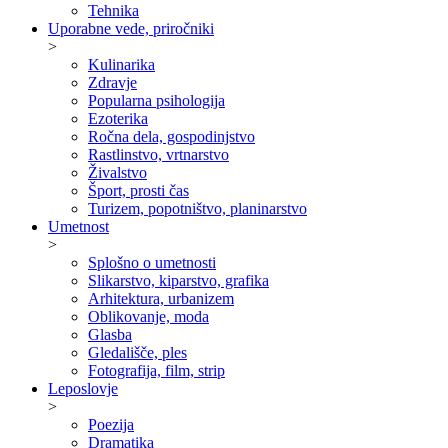
Tehnika
Uporabne vede, priročniki
>
Kulinarika
Zdravje
Popularna psihologija
Ezoterika
Ročna dela, gospodinjstvo
Rastlinstvo, vrtnarstvo
Živalstvo
Šport, prosti čas
Turizem, popotništvo, planinarstvo
Umetnost
>
Splošno o umetnosti
Slikarstvo, kiparstvo, grafika
Arhitektura, urbanizem
Oblikovanje, moda
Glasba
Gledališče, ples
Fotografija, film, strip
Leposlovje
>
Poezija
Dramatika