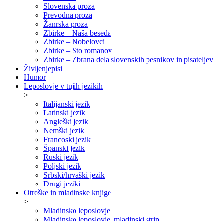
Slovenska proza
Prevodna proza
Žanrska proza
Zbirke – Naša beseda
Zbirke – Nobelovci
Zbirke – Sto romanov
Zbirke – Zbrana dela slovenskih pesnikov in pisateljev
Življenjepisi
Humor
Leposlovje v tujih jezikih
>
Italijanski jezik
Latinski jezik
Angleški jezik
Nemški jezik
Francoski jezik
Španski jezik
Ruski jezik
Poljski jezik
Srbski/hrvaški jezik
Drugi jeziki
Otroške in mladinske knjige
>
Mladinsko leposlovje
Mladinsko leposlovje, mladinski strip