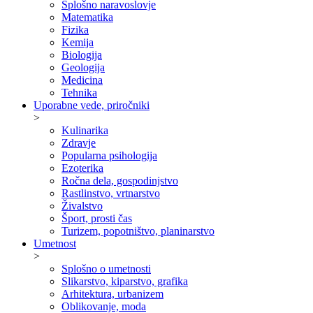
Splošno naravoslovje
Matematika
Fizika
Kemija
Biologija
Geologija
Medicina
Tehnika
Uporabne vede, priročniki
>
Kulinarika
Zdravje
Popularna psihologija
Ezoterika
Ročna dela, gospodinjstvo
Rastlinstvo, vrtnarstvo
Živalstvo
Šport, prosti čas
Turizem, popotništvo, planinarstvo
Umetnost
>
Splošno o umetnosti
Slikarstvo, kiparstvo, grafika
Arhitektura, urbanizem
Oblikovanje, moda