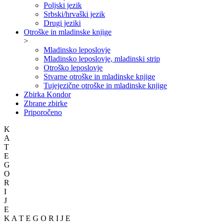
Poljski jezik
Srbski/hrvaški jezik
Drugi jeziki
Otroške in mladinske knjige
>
Mladinsko leposlovje
Mladinsko leposlovje, mladinski strip
Otroško leposlovje
Stvarne otroške in mladinske knjige
Tujejezične otroške in mladinske knjige
Zbirka Kondor
Zbrane zbirke
Priporočeno
K
A
T
E
G
O
R
I
J
E
K A T E G O R I J E