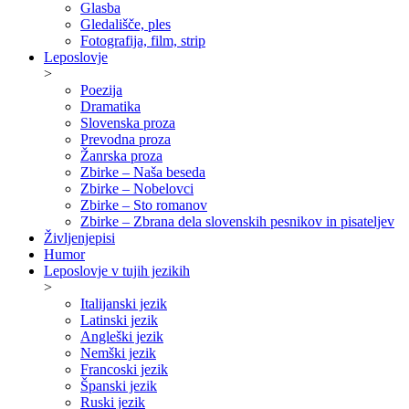
Glasba
Gledališče, ples
Fotografija, film, strip
Leposlovje
>
Poezija
Dramatika
Slovenska proza
Prevodna proza
Žanrska proza
Zbirke – Naša beseda
Zbirke – Nobelovci
Zbirke – Sto romanov
Zbirke – Zbrana dela slovenskih pesnikov in pisateljev
Življenjepisi
Humor
Leposlovje v tujih jezikih
>
Italijanski jezik
Latinski jezik
Angleški jezik
Nemški jezik
Francoski jezik
Španski jezik
Ruski jezik