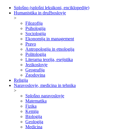
Splošno (splošni leksikoni, enciklopedije)
Humanistika in družboslovje
>
Filozofija
Psihologija
Sociologija
Ekonomija in management
Pravo
Antropologija in etnologija
Politologija
Literarna teorija, esejistika
Jezikoslovje
Geografija
Zgodovina
Religija
Naravoslovje, medicina in tehnika
>
Splošno naravoslovje
Matematika
Fizika
Kemija
Biologija
Geologija
Medicina