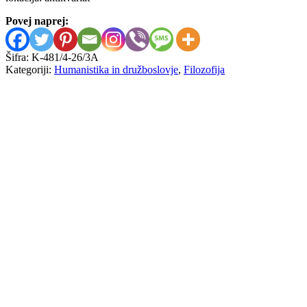
Povej naprej:
Šifra:
K-481/4-26/3A
Kategoriji:
Humanistika in družboslovje
,
Filozofija
William Arthur Galston
Liberalni nameni
7,00
€
Vladimir Jankélévitch, Béatrice
Berlowitz