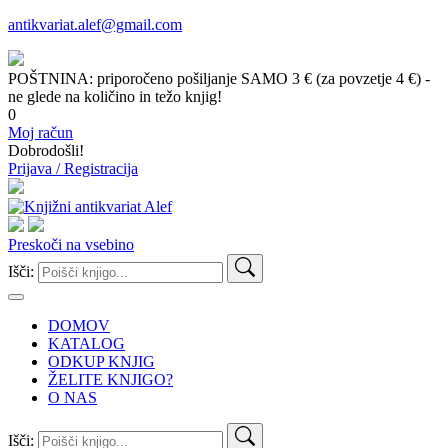
antikvariat.alef@gmail.com
POŠTNINA: priporočeno pošiljanje SAMO 3 € (za povzetje 4 €) -
ne glede na količino in težo knjig!
0
Moj račun
Dobrodošli!
Prijava / Registracija
Preskoči na vsebino
Išči:
DOMOV
KATALOG
ODKUP KNJIG
ŽELITE KNJIGO?
O NAS
Išči: