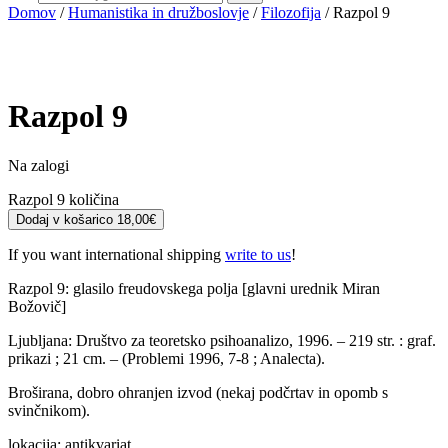
Domov
/
Humanistika in družboslovje
/
Filozofija
/ Razpol 9
Razpol 9
Na zalogi
Razpol 9 količina
Dodaj v košarico
18,00
€
If you want international shipping
write to us
!
Razpol 9: glasilo freudovskega polja [glavni urednik Miran
Božovič]
Ljubljana: Društvo za teoretsko psihoanalizo, 1996. – 219 str. : graf.
prikazi ; 21 cm. – (Problemi 1996, 7-8 ; Analecta).
Broširana, dobro ohranjen izvod (nekaj podčrtav in opomb s
svinčnikom).
lokacija: antikvariat