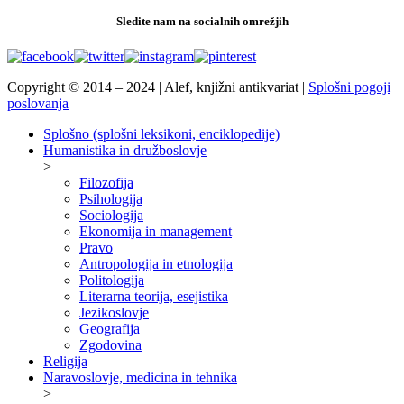
Sledite nam na socialnih omrežjih
Copyright © 2014 – 2024 | Alef, knjižni antikvariat |
Splošni pogoji
poslovanja
Splošno (splošni leksikoni, enciklopedije)
Humanistika in družboslovje
>
Filozofija
Psihologija
Sociologija
Ekonomija in management
Pravo
Antropologija in etnologija
Politologija
Literarna teorija, esejistika
Jezikoslovje
Geografija
Zgodovina
Religija
Naravoslovje, medicina in tehnika
>