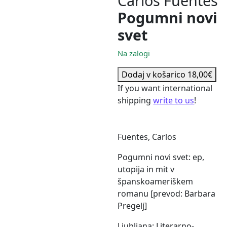
Carlos Fuentes
Pogumni novi
svet
Na zalogi
Carlos Fuentes Pogumni novi
Dodaj v košarico
18,00
€
If you want international
shipping
write to us
!
Fuentes, Carlos
Pogumni novi svet: ep,
utopija in mit v
španskoameriškem
romanu [prevod: Barbara
Pregelj]
Ljubljana: Literarno-