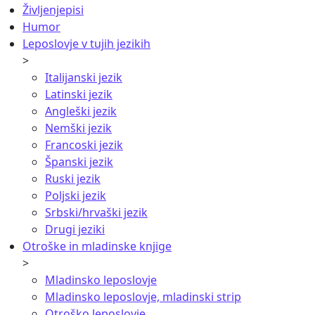
Življenjepisi
Humor
Leposlovje v tujih jezikih
>
Italijanski jezik
Latinski jezik
Angleški jezik
Nemški jezik
Francoski jezik
Španski jezik
Ruski jezik
Poljski jezik
Srbski/hrvaški jezik
Drugi jeziki
Otroške in mladinske knjige
>
Mladinsko leposlovje
Mladinsko leposlovje, mladinski strip
Otroško leposlovje