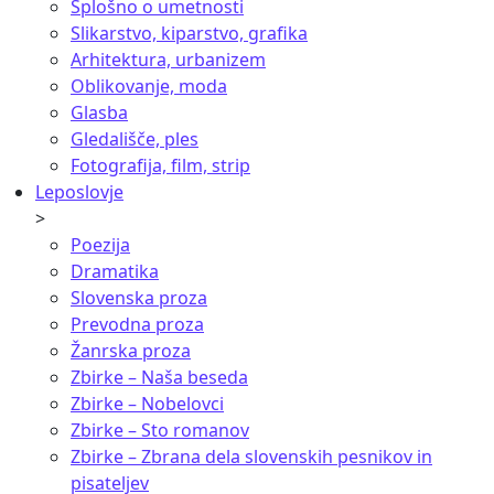
Splošno o umetnosti
Slikarstvo, kiparstvo, grafika
Arhitektura, urbanizem
Oblikovanje, moda
Glasba
Gledališče, ples
Fotografija, film, strip
Leposlovje
>
Poezija
Dramatika
Slovenska proza
Prevodna proza
Žanrska proza
Zbirke – Naša beseda
Zbirke – Nobelovci
Zbirke – Sto romanov
Zbirke – Zbrana dela slovenskih pesnikov in
pisateljev