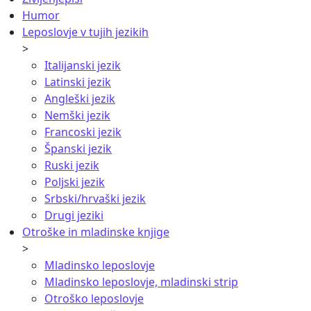
Humor
Leposlovje v tujih jezikih
>
Italijanski jezik
Latinski jezik
Angleški jezik
Nemški jezik
Francoski jezik
Španski jezik
Ruski jezik
Poljski jezik
Srbski/hrvaški jezik
Drugi jeziki
Otroške in mladinske knjige
>
Mladinsko leposlovje
Mladinsko leposlovje, mladinski strip
Otroško leposlovje