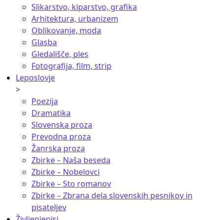
Slikarstvo, kiparstvo, grafika
Arhitektura, urbanizem
Oblikovanje, moda
Glasba
Gledališče, ples
Fotografija, film, strip
Leposlovje
>
Poezija
Dramatika
Slovenska proza
Prevodna proza
Žanrska proza
Zbirke – Naša beseda
Zbirke – Nobelovci
Zbirke – Sto romanov
Zbirke – Zbrana dela slovenskih pesnikov in
pisateljev
Življenjepisi