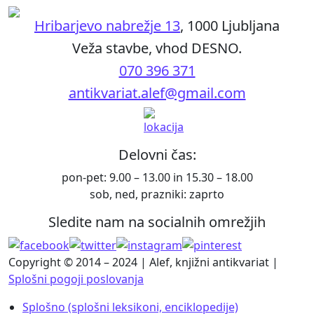
Hribarjevo nabrežje 13
, 1000 Ljubljana
Veža stavbe, vhod DESNO.
070 396 371
antikvariat.alef@gmail.com
Delovni čas:
pon-pet: 9.00 – 13.00 in 15.30 – 18.00
sob, ned, prazniki: zaprto
Sledite nam na socialnih omrežjih
Copyright © 2014 – 2024 | Alef, knjižni antikvariat |
Splošni pogoji poslovanja
Splošno (splošni leksikoni, enciklopedije)