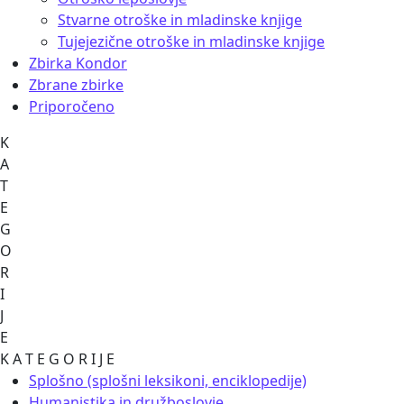
Stvarne otroške in mladinske knjige
Tujejezične otroške in mladinske knjige
Zbirka Kondor
Zbrane zbirke
Priporočeno
K
A
T
E
G
O
R
I
J
E
K A T E G O R I J E
Splošno (splošni leksikoni, enciklopedije)
Humanistika in družboslovje