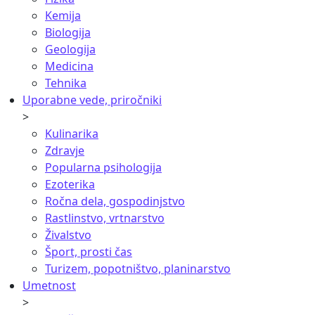
Kemija
Biologija
Geologija
Medicina
Tehnika
Uporabne vede, priročniki
>
Kulinarika
Zdravje
Popularna psihologija
Ezoterika
Ročna dela, gospodinjstvo
Rastlinstvo, vrtnarstvo
Živalstvo
Šport, prosti čas
Turizem, popotništvo, planinarstvo
Umetnost
>