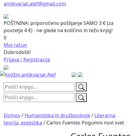
antikvariat.alef@gmail.com
POŠTNINA: priporočeno pošiljanje SAMO 3 € (za
povzetje 4 €) - ne glede na količino in težo knjig!
0
Moj račun
Dobrodošli!
Prijava / Registracija
Išči:
Išči:
Domov
/
Humanistika in družboslovje
/
Literarna
teorija, esejistika
/ Carlos Fuentes Pogumni novi svet