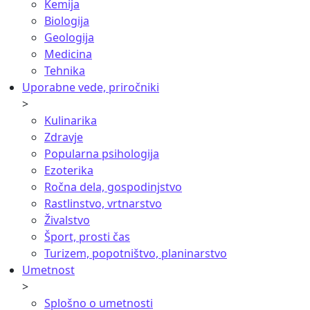
Kemija
Biologija
Geologija
Medicina
Tehnika
Uporabne vede, priročniki
>
Kulinarika
Zdravje
Popularna psihologija
Ezoterika
Ročna dela, gospodinjstvo
Rastlinstvo, vrtnarstvo
Živalstvo
Šport, prosti čas
Turizem, popotništvo, planinarstvo
Umetnost
>
Splošno o umetnosti