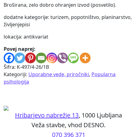
Broširana, zelo dobro ohranjen izvod (posvetilo).
dodatne kategorije: turizem, popotništvo, planinarstvo,
življenjepisi
lokacija: antikvariat
Povej naprej:
Šifra:
K-497/4-26/1B
Kategoriji:
Uporabne vede, priročniki
,
Popularna
psihologija
Hribarjevo nabrežje 13
, 1000 Ljubljana
Veža stavbe, vhod DESNO.
070 396 371