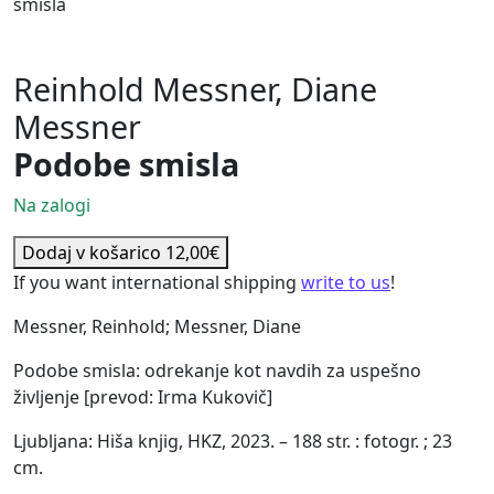
smisla
Reinhold Messner, Diane
Messner
Podobe smisla
Na zalogi
Reinhold Messner, Diane Messner Podobe smisla količina
Dodaj v košarico
12,00
€
If you want international shipping
write to us
!
Messner, Reinhold; Messner, Diane
Podobe smisla: odrekanje kot navdih za uspešno
življenje [prevod: Irma Kukovič]
Ljubljana: Hiša knjig, HKZ, 2023. – 188 str. : fotogr. ; 23
cm.