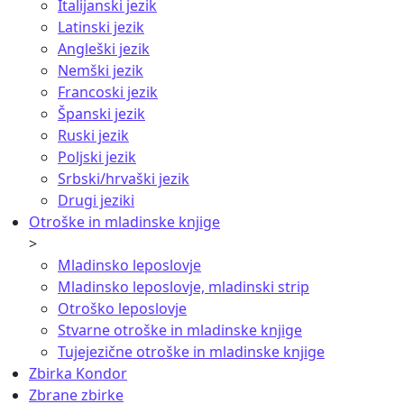
Italijanski jezik
Latinski jezik
Angleški jezik
Nemški jezik
Francoski jezik
Španski jezik
Ruski jezik
Poljski jezik
Srbski/hrvaški jezik
Drugi jeziki
Otroške in mladinske knjige
>
Mladinsko leposlovje
Mladinsko leposlovje, mladinski strip
Otroško leposlovje
Stvarne otroške in mladinske knjige
Tujejezične otroške in mladinske knjige
Zbirka Kondor
Zbrane zbirke