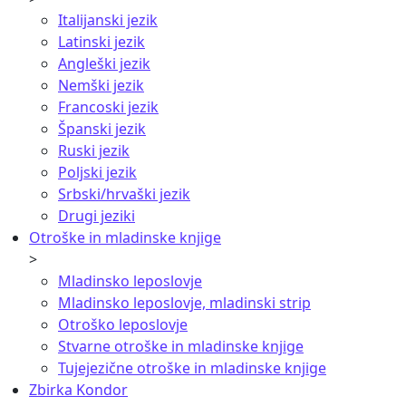
Italijanski jezik
Latinski jezik
Angleški jezik
Nemški jezik
Francoski jezik
Španski jezik
Ruski jezik
Poljski jezik
Srbski/hrvaški jezik
Drugi jeziki
Otroške in mladinske knjige
>
Mladinsko leposlovje
Mladinsko leposlovje, mladinski strip
Otroško leposlovje
Stvarne otroške in mladinske knjige
Tujejezične otroške in mladinske knjige
Zbirka Kondor