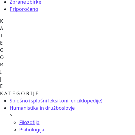
Zbrane zbirke
Priporočeno
K
A
T
E
G
O
R
I
J
E
K A T E G O R I J E
Splošno (splošni leksikoni, enciklopedije)
Humanistika in družboslovje
>
Filozofija
Psihologija