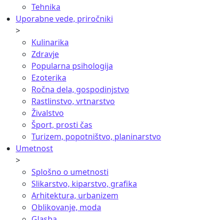
Tehnika
Uporabne vede, priročniki
>
Kulinarika
Zdravje
Popularna psihologija
Ezoterika
Ročna dela, gospodinjstvo
Rastlinstvo, vrtnarstvo
Živalstvo
Šport, prosti čas
Turizem, popotništvo, planinarstvo
Umetnost
>
Splošno o umetnosti
Slikarstvo, kiparstvo, grafika
Arhitektura, urbanizem
Oblikovanje, moda
Glasba