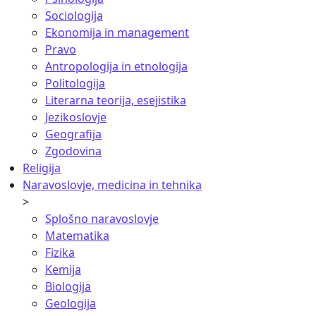
Sociologija
Ekonomija in management
Pravo
Antropologija in etnologija
Politologija
Literarna teorija, esejistika
Jezikoslovje
Geografija
Zgodovina
Religija
Naravoslovje, medicina in tehnika
>
Splošno naravoslovje
Matematika
Fizika
Kemija
Biologija
Geologija