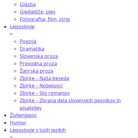
Glasba
Gledališče, ples
Fotografija, film, strip
Leposlovje
>
Poezija
Dramatika
Slovenska proza
Prevodna proza
Žanrska proza
Zbirke – Naša beseda
Zbirke – Nobelovci
Zbirke – Sto romanov
Zbirke – Zbrana dela slovenskih pesnikov in
pisateljev
Življenjepisi
Humor
Leposlovje v tujih jezikih
>