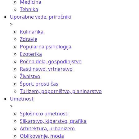
Medicina
Tehnika
Uporabne vede, priročniki
>
Kulinarika
Zdravje
Popularna psihologija
Ezoterika
Ročna dela, gospodinjstvo
Rastlinstvo, vrtnarstvo
Živalstvo
Šport, prosti čas
Turizem, popotništvo, planinarstvo
Umetnost
>
Splošno o umetnosti
Slikarstvo, kiparstvo, grafika
Arhitektura, urbanizem
Oblikovanje, moda