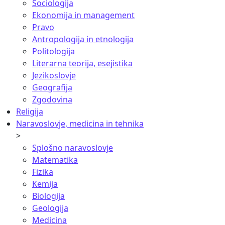
Sociologija
Ekonomija in management
Pravo
Antropologija in etnologija
Politologija
Literarna teorija, esejistika
Jezikoslovje
Geografija
Zgodovina
Religija
Naravoslovje, medicina in tehnika
>
Splošno naravoslovje
Matematika
Fizika
Kemija
Biologija
Geologija
Medicina