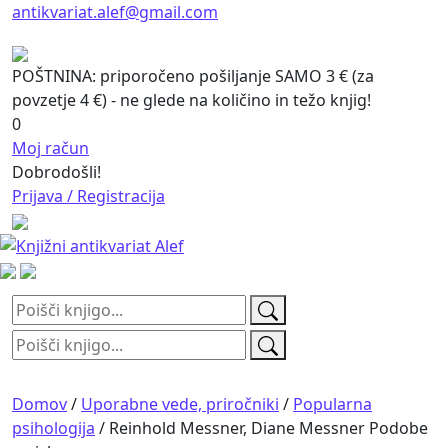
antikvariat.alef@gmail.com
POŠTNINA: priporočeno pošiljanje SAMO 3 € (za
povzetje 4 €) - ne glede na količino in težo knjig!
0
Moj račun
Dobrodošli!
Prijava / Registracija
Išči:
Išči:
Domov
/
Uporabne vede, priročniki
/
Popularna
psihologija
/ Reinhold Messner, Diane Messner Podobe