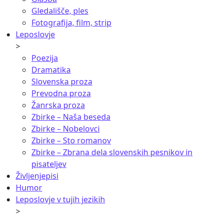
Gledališče, ples
Fotografija, film, strip
Leposlovje
>
Poezija
Dramatika
Slovenska proza
Prevodna proza
Žanrska proza
Zbirke – Naša beseda
Zbirke – Nobelovci
Zbirke – Sto romanov
Zbirke – Zbrana dela slovenskih pesnikov in
pisateljev
Življenjepisi
Humor
Leposlovje v tujih jezikih
>