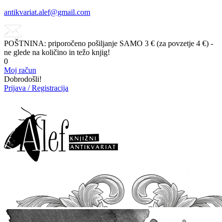
antikvariat.alef@gmail.com
POŠTNINA: priporočeno pošiljanje SAMO 3 € (za povzetje 4 €) -
ne glede na količino in težo knjig!
0
Moj račun
Dobrodošli!
Prijava / Registracija