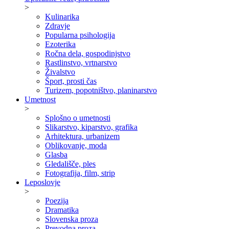
>
Kulinarika
Zdravje
Popularna psihologija
Ezoterika
Ročna dela, gospodinjstvo
Rastlinstvo, vrtnarstvo
Živalstvo
Šport, prosti čas
Turizem, popotništvo, planinarstvo
Umetnost
>
Splošno o umetnosti
Slikarstvo, kiparstvo, grafika
Arhitektura, urbanizem
Oblikovanje, moda
Glasba
Gledališče, ples
Fotografija, film, strip
Leposlovje
>
Poezija
Dramatika
Slovenska proza
Prevodna proza