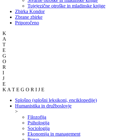
Stvarne otroške in mladinske knjige
Tujejezične otroške in mladinske knjige
Zbirka Kondor
Zbrane zbirke
Priporočeno
K
A
T
E
G
O
R
I
J
E
K A T E G O R I J E
Splošno (splošni leksikoni, enciklopedije)
Humanistika in družboslovje
>
Filozofija
Psihologija
Sociologija
Ekonomija in management
Pravo