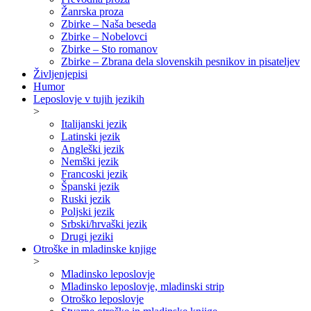
Žanrska proza
Zbirke – Naša beseda
Zbirke – Nobelovci
Zbirke – Sto romanov
Zbirke – Zbrana dela slovenskih pesnikov in pisateljev
Življenjepisi
Humor
Leposlovje v tujih jezikih
>
Italijanski jezik
Latinski jezik
Angleški jezik
Nemški jezik
Francoski jezik
Španski jezik
Ruski jezik
Poljski jezik
Srbski/hrvaški jezik
Drugi jeziki
Otroške in mladinske knjige
>
Mladinsko leposlovje
Mladinsko leposlovje, mladinski strip
Otroško leposlovje