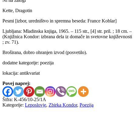
Ni na zalogi
Kette, Dragotin
Pesmi [izbor, uredništvo in spremna beseda: France Koblar]
Ljubljana: Mladinska knjiga, 1965. – 115 str., [4] str. pril. ; 18 cm. –
(Knjižnica Kondor: izbrana dela iz domače in svetovne književnosti
; zv. 71).
Broširana, dobro ohranjen izvod (posvetilo).
dodatne kategorije: poezija
lokacija: antikvariat
Povej naprej:
Šifra:
K-456/10-25/1A
Kategorije:
Leposlovje
,
Zbirka Kondor
,
Poezija