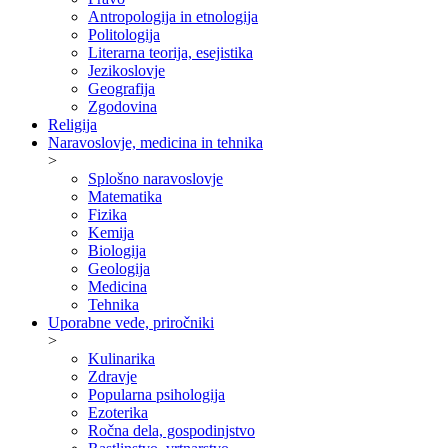
Antropologija in etnologija
Politologija
Literarna teorija, esejistika
Jezikoslovje
Geografija
Zgodovina
Religija
Naravoslovje, medicina in tehnika
>
Splošno naravoslovje
Matematika
Fizika
Kemija
Biologija
Geologija
Medicina
Tehnika
Uporabne vede, priročniki
>
Kulinarika
Zdravje
Popularna psihologija
Ezoterika
Ročna dela, gospodinjstvo