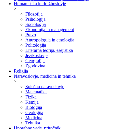
Humanistika in družboslovje
>
Filozofija
Psihologija
Sociologija
Ekonomija in management
Pravo
Antropologija in etnologija
Politologija
Literarna teorija, esejistika
Jezikoslovje
Geografija
Zgodovina
Religija
Naravoslovje, medicina in tehnika
>
Splošno naravoslovje
Matematika
Fizika
Kemija
Biologija
Geologija
Medicina
Tehnika
Uporabne vede, priročniki