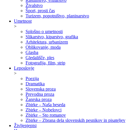
Rastlinstvo, vrtnarstvo
Živalstvo
Šport, prosti čas
Turizem, popotništvo, planinarstvo
Umetnost
>
Splošno o umetnosti
Slikarstvo, kiparstvo, grafika
Arhitektura, urbanizem
Oblikovanje, moda
Glasba
Gledališče, ples
Fotografija, film, strip
Leposlovje
>
Poezija
Dramatika
Slovenska proza
Prevodna proza
Žanrska proza
Zbirke – Naša beseda
Zbirke – Nobelovci
Zbirke – Sto romanov
Zbirke – Zbrana dela slovenskih pesnikov in pisateljev
Življenjepisi