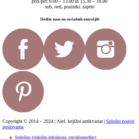
pon-pet: 9.00 – 13.00 in 15.30 – 18.00
sob, ned, prazniki: zaprto
Sledite nam na socialnih omrežjih
Copyright © 2014 – 2024 | Alef, knjižni antikvariat |
Splošni pogoji
poslovanja
Splošno (splošni leksikoni, enciklopedije)