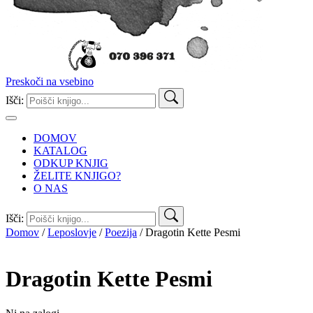
Preskoči na vsebino
Išči:
DOMOV
KATALOG
ODKUP KNJIG
ŽELITE KNJIGO?
O NAS
Išči:
Domov
/
Leposlovje
/
Poezija
/ Dragotin Kette Pesmi
Dragotin Kette
Pesmi