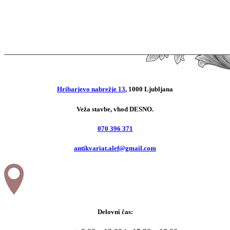
Antologija konkretne in vizualne
poezije
20,00
€
Hribarjevo nabrežje 13
, 1000 Ljubljana
Veža stavbe, vhod DESNO.
070 396 371
antikvariat.alef@gmail.com
Delovni čas: