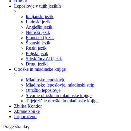
Humor
Leposlovje v tujih jezikih
>
Italijanski jezik
Latinski jezik
Angleški jezik
Nemški jezik
Francoski jezik
Španski jezik
Ruski jezik
Poljski jezik
Srbski/hrvaški jezik
Drugi jeziki
Otroške in mladinske knjige
>
Mladinsko leposlovje
Mladinsko leposlovje, mladinski strip
Otroško leposlovje
Stvarne otroške in mladinske knjige
Tujejezične otroške in mladinske knjige
Zbirka Kondor
Zbrane zbirke
Priporočeno
Drage stranke,