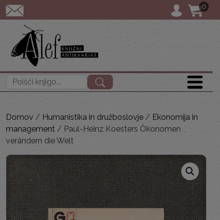
0
POŠTNINA: priporočeno 
Išči:
Domov
/
Humanistika in družboslovje
/
Ekonomija in
management
/ Paul-Heinz Koesters Ökonomen
verändern die Welt