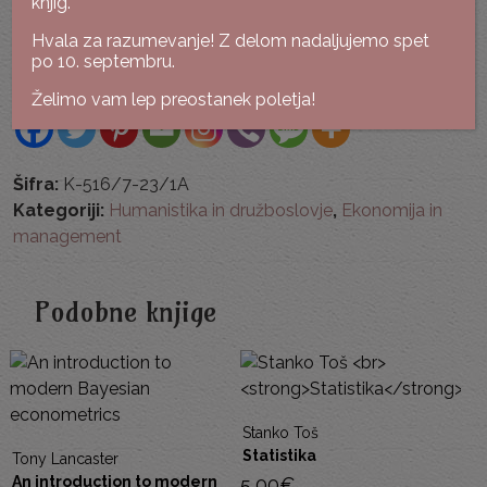
knjig.
dodatne kategorije: zgodovina, filozofija, življenjepisi
Hvala za razumevanje! Z delom nadaljujemo spet
lokacija: skladišče
po 10. septembru.
Povej naprej:
Želimo vam lep preostanek poletja!
Šifra:
K-516/7-23/1A
Kategoriji:
Humanistika in družboslovje
,
Ekonomija in
management
Podobne knjige
Stanko Toš
Statistika
5,00
€