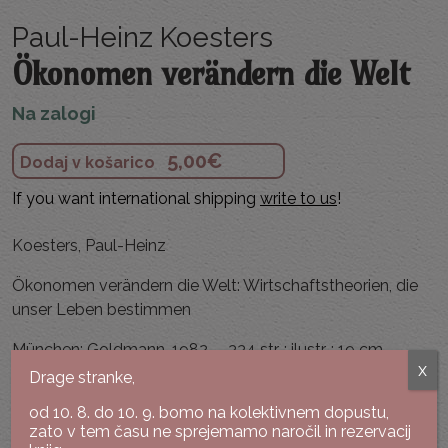
Paul-Heinz Koesters
Ökonomen verändern die Welt
Na zalogi
5,00
€
Dodaj v košarico
If you want international shipping
write to us
!
Koesters, Paul-Heinz
Ökonomen verändern die Welt: Wirtschaftstheorien, die
unser Leben bestimmen
München: Goldmann, 1982. – 334 str. : ilustr. ; 19 cm. –
x
(Goldmann ; 11542).
Drage stranke,
od 10. 8. do 10. 9. bomo na kolektivnem dopustu,
Broširana, zelo dobro ohranjen izvod.
zato v tem času ne sprejemamo naročil in rezervacij