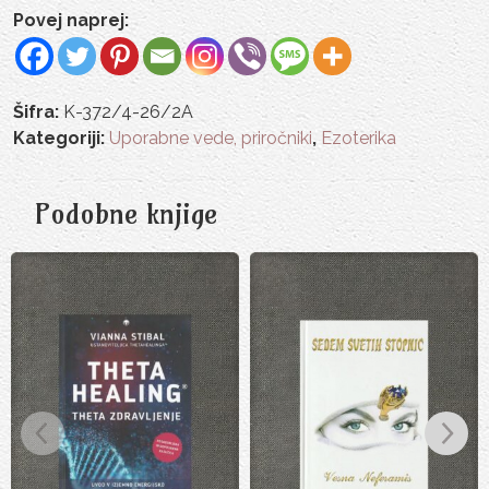
Povej naprej:
Šifra:
K-372/4-26/2A
Kategoriji:
Uporabne vede, priročniki
,
Ezoterika
Podobne knjige