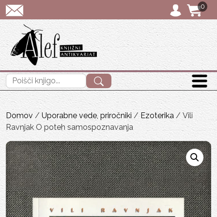
0
POŠTNINA: priporočeno
Išči:
Domov
/
Uporabne vede, priročniki
/
Ezoterika
/ Vili
Ravnjak O poteh samospoznavanja