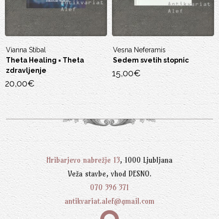
Vesna Neferamis
Stephan A. von Stepsk
eta
Sedem svetih stopnic
Sai Baba govori zah
15,00
€
18,00
€
Hribarjevo nabrežje 13
, 1000 Ljubljana
Veža stavbe, vhod DESNO.
070 396 371
antikvariat.alef@gmail.com