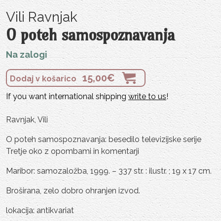
Vili Ravnjak
O poteh samospoznavanja
Na zalogi
15,00
€
Dodaj v košarico
If you want international shipping
write to us
!
Ravnjak, Vili
O poteh samospoznavanja: besedilo televizijske serije
Tretje oko z opombami in komentarji
Maribor: samozaložba, 1999. – 337 str. : ilustr. ; 19 x 17 cm.
Broširana, zelo dobro ohranjen izvod.
lokacija: antikvariat