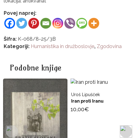
lokacija: antikvariat
Povej naprej:
Šifra:
K-068/8-25/3B
Kategoriji:
Humanistika in družboslovje
,
Zgodovina
Podobne knjige
Uroš Lipušček
Iran proti Iranu
10,00
€