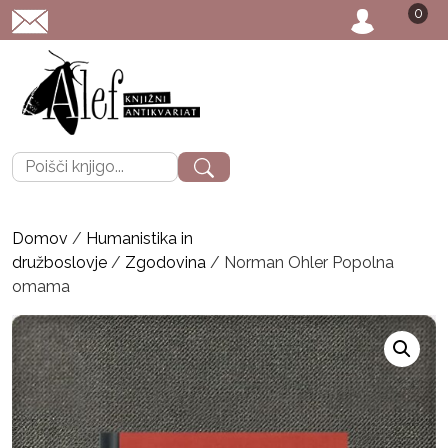
0
POŠTNINA: priporo
Išči:
Domov
/
Humanistika in
družboslovje
/
Zgodovina
/ Norman Ohler Popolna
omama