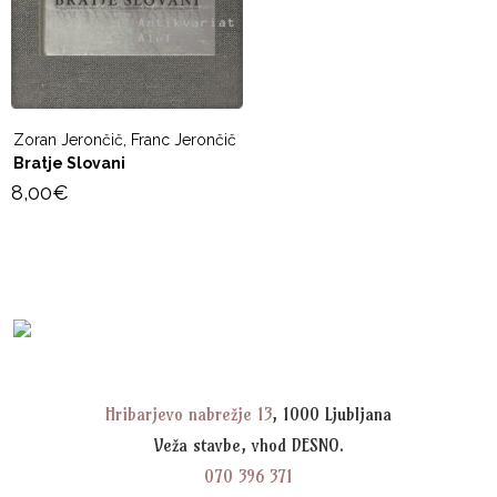
Zoran Jerončič, Franc Jerončič
Bratje Slovani
8,00
€
Hribarjevo nabrežje 13
, 1000 Ljubljana
Veža stavbe, vhod DESNO.
070 396 371