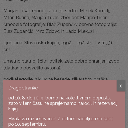
Marijan Tršar: monografija [besedilo: Milček Komelj,
Milan Butina, Marijan Tršar; izbor del: Marijan Tršar;
črnobele fotografije: Blaž Zupančič; barvne fotografije:
Blaž Zupančič, Miro Zdovc in Lado Mlekuž]
Ljubljana: Slovenska knjiga, 1992. – 192 str. : ilustr. ; 31
cm.
Umetno platno, ščitni ovitek, zelo dobro ohranjen izvod
(datirano posvetilo avtorja).
podkategorije in ključne besede: slikarstvo, grafika
x
Drage stranke,
lokacija: skladišče
od 10. 8. do 10. 9. bomo na kolektivnem dopustu,
Povej naprej:
zato v tem času ne sprejemamo naročil in rezervacij
knjig.
Hvala za razumevanje! Z delom nadaljujemo spet
po 10. septembru.
Šifra:
K-464/8-21/2A