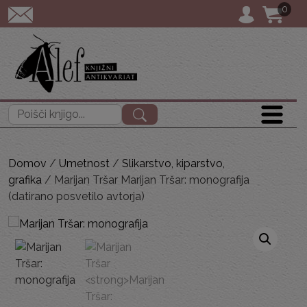
0
POŠTNINA: priporočen
Išči:
Domov
/
Umetnost
/
Slikarstvo, kiparstvo,
grafika
/ Marijan Tršar Marijan Tršar: monografija
(datirano posvetilo avtorja)