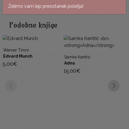
Kategoriji:
Umetnost
,
Slikarstvo, kiparstvo, grafika
Želimo vam lep preostanek poletja!
Podobne knjige
Werner Timm
Edvard Munch
Samira Kentrić
5,00
€
Adna
15,00
€
R