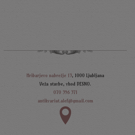
N
S
1
Hribarjevo nabrežje 13
, 1000 Ljubljana
Veža stavbe, vhod DESNO.
070 396 371
antikvariat.alef@gmail.com