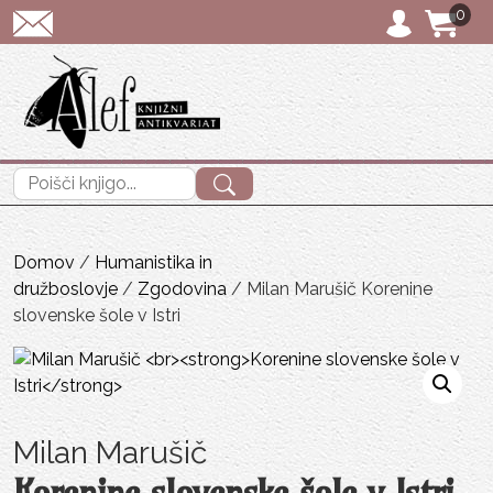
0
POŠTNINA: priporoč
Išči:
Domov
/
Humanistika in
družboslovje
/
Zgodovina
/ Milan Marušič Korenine
slovenske šole v Istri
Milan Marušič
Korenine slovenske šole v Istri