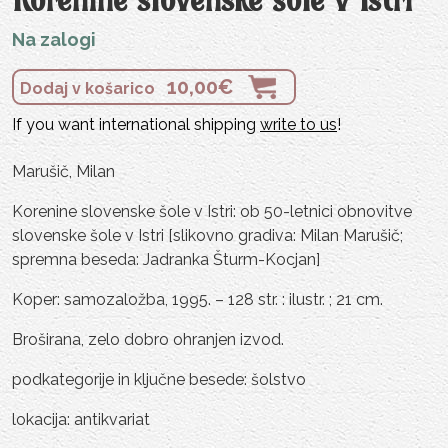
Na zalogi
10,00
€
Dodaj v košarico
If you want international shipping
write to us
!
Marušič, Milan
Korenine slovenske šole v Istri: ob 50-letnici obnovitve
slovenske šole v Istri [slikovno gradiva: Milan Marušič;
spremna beseda: Jadranka Šturm-Kocjan]
Koper: samozaložba, 1995. – 128 str. : ilustr. ; 21 cm.
Broširana, zelo dobro ohranjen izvod.
podkategorije in ključne besede: šolstvo
lokacija: antikvariat