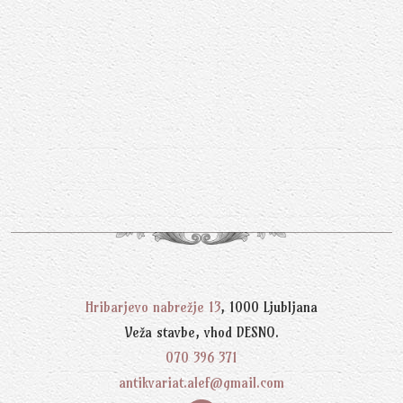
Hribarjevo nabrežje 13
, 1000 Ljubljana
Veža stavbe, vhod DESNO.
070 396 371
antikvariat.alef@gmail.com