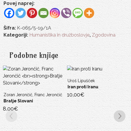
Povej naprej:
Šifra:
K-065/5-19/1A
Kategoriji:
Humanistika in družboslovje
,
Zgodovina
Podobne knjige
Uroš Lipušček
Iran proti Iranu
10,00
€
Zoran Jerončič, Franc Jerončič
Bratje Slovani
8,00
€