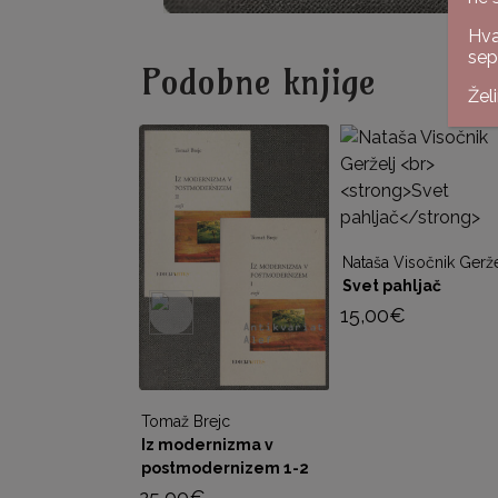
Hva
sep
Podobne knjige
Žel
Nataša Visočnik Gerže
Svet pahljač
15,00
€
Tomaž Brejc
Iz modernizma v
postmodernizem 1-2
25,00
€