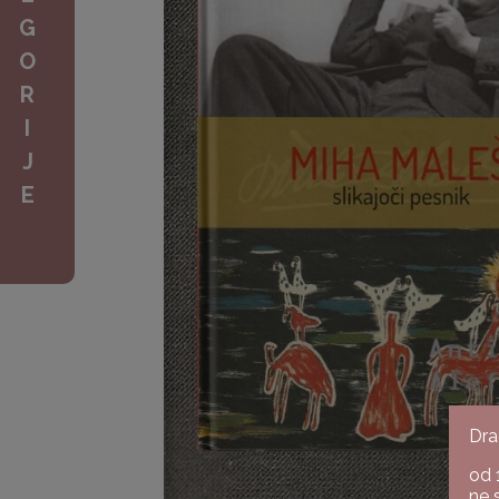
G
O
R
I
J
E
Dra
od 
ne 