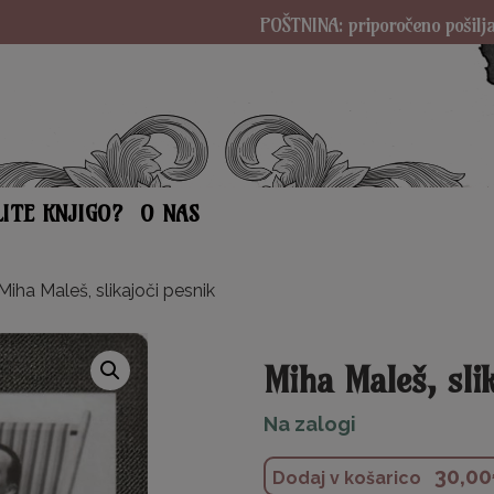
POŠTNINA: priporočeno pošiljanje SA
LITE KNJIGO?
O NAS
Miha Maleš, slikajoči pesnik
Miha Maleš, slik
Na zalogi
30,00
Dodaj v košarico