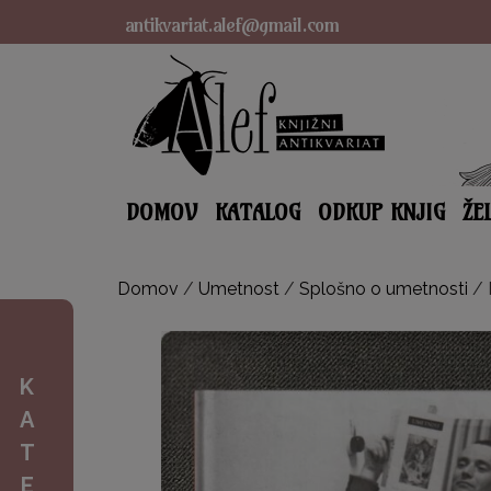
antikvariat.alef@gmail.com
DOMOV
KATALOG
ODKUP KNJIG
ŽE
Domov
/
Umetnost
/
Splošno o umetnosti
/ 
K
A
T
E