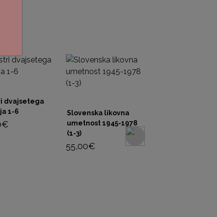
ri dvajsetega
ja 1-6
Slovenska likovna
0
€
umetnost 1945-1978
(1-3)
55,00
€
Strategije
predstavljanja 2 i
12,00
€