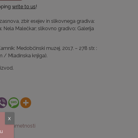
ipping
write to us
!
[zasnova, zbir esejev in slikovnega gradiva:
a: Nela Malečkar; slikovno gradivo: Galerija
Kamnik: Medobčinski muzej, 2017. – 278 str. :
um / Mladinska knjiga).
izvod.
x
šno o umetnosti
su