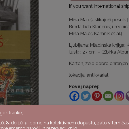
If you want international sh
Miha Maleš, slikajoči pesnik 
Breda Ilich Klančnik; urednic
Miha Maleš Kamnik et al.]
Ljubljana: Mladinska knjiga; 
ilustr. ; 27 cm. – (Zbirka Alb
Karton, zelo dobro ohranjen 
lokacija: antikvariat
Povej naprej:
Šifra:
K-309/9-25/3B
ge stranke,
Kategoriji:
Umetnost
,
Splo
10. 8. do 10. 9. bomo na kolektivnem dopustu, zato v tem ča
sprejemamo naročil in rezervacij knjig.