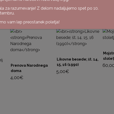
la za razumevanje! Z delom nadaljujemo spet po 10.
tembru.
imo vam lep preostanek poletja!
Mojst
stolet
Likovne besede; št. 14,
lj
15, 16 (1990)
60,0
Prenova Narodnega
doma
5,00
€
4,00
€