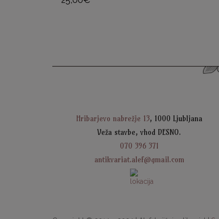
Hribarjevo nabrežje 13
, 1000 Ljubljana
Veža stavbe, vhod DESNO.
070 396 371
antikvariat.alef@gmail.com