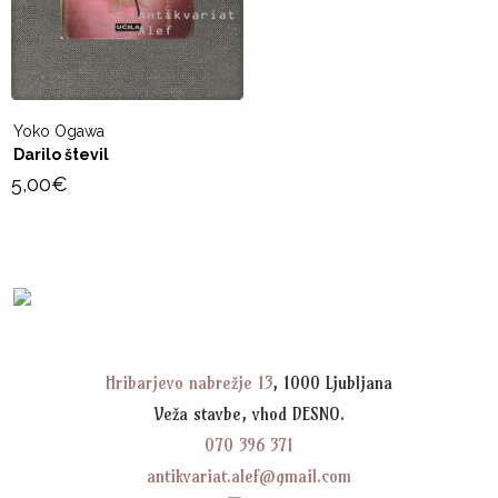
Yoko Ogawa
Darilo števil
5,00
€
Hribarjevo nabrežje 13
, 1000 Ljubljana
Veža stavbe, vhod DESNO.
070 396 371
antikvariat.alef@gmail.com