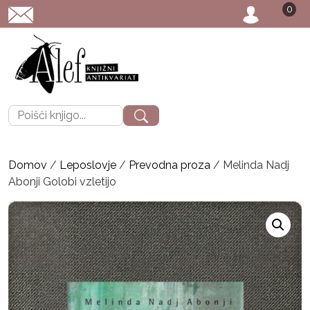
0
POŠTNINA: priporoč
Išči:
Domov
/
Leposlovje
/
Prevodna proza
/ Melinda Nadj
Abonji Golobi vzletijo