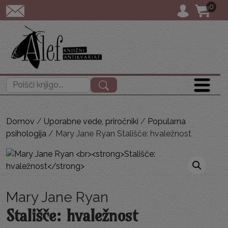
0
POŠTNINA: priporoče
Išči:
Domov
/
Uporabne vede, priročniki
/
Popularna
psihologija
/ Mary Jane Ryan Stališče: hvaležnost
Mary Jane Ryan
Stališče: hvaležnost