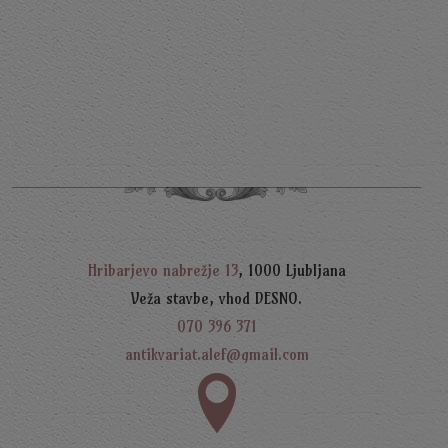
T
K
5
Hribarjevo nabrežje 13
, 1000 Ljubljana
Veža stavbe, vhod DESNO.
070 396 371
antikvariat.alef@gmail.com