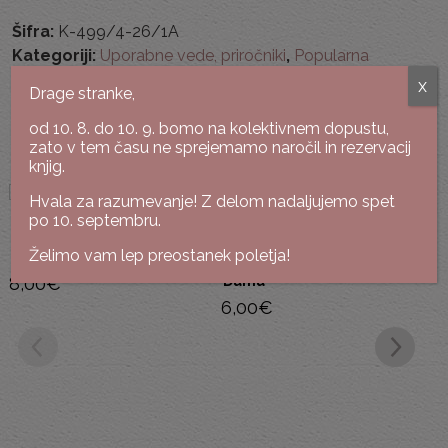
Šifra:
K-499/4-26/1A
Kategoriji:
Uporabne vede, priročniki
,
Popularna
psihologija
x
Drage stranke,
od 10. 8. do 10. 9. bomo na kolektivnem dopustu,
Podobne knjige
zato v tem času ne sprejemamo naročil in rezervacij
knjig.
Hvala za razumevanje! Z delom nadaljujemo spet
po 10. septembru.
William Sears, Martha Sears
Želimo vam lep preostanek poletja!
The Fussy Baby Book
Veronika Podgoršek
8,00
€
Dama
6,00
€