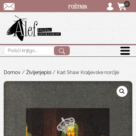
0
POŠTNINA: priporočeno pošiljanje SAMO 
Išči:
Domov
/
Življenjepisi
/ Karl Shaw Kraljevske norčije