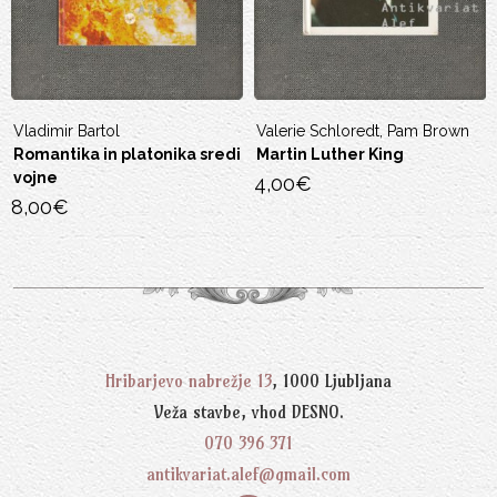
Vladimir Bartol
Valerie Schloredt, Pam Brown
Romantika in platonika sredi
Martin Luther King
vojne
4,00
€
8,00
€
Hribarjevo nabrežje 13
, 1000 Ljubljana
Veža stavbe, vhod DESNO.
070 396 371
antikvariat.alef@gmail.com