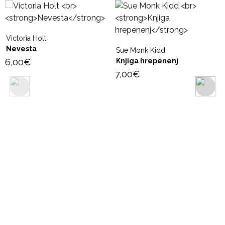
Victoria Holt
Nevesta
Sue Monk Kidd
6,00
€
Knjiga hrepenenj
7,00
€
S
6