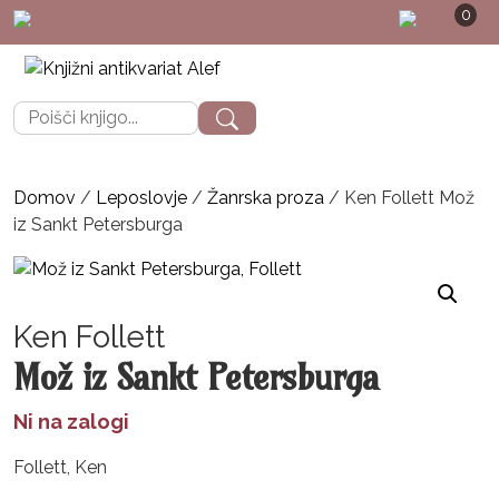
0
POŠTNINA: priporoče
Išči:
Domov
/
Leposlovje
/
Žanrska proza
/ Ken Follett Mož
iz Sankt Petersburga
Ken Follett
Mož iz Sankt Petersburga
Ni na zalogi
Follett, Ken