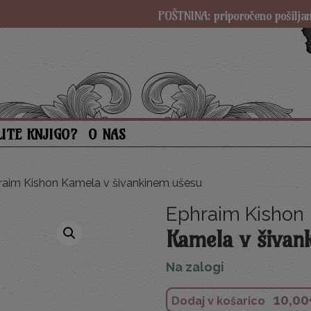
POŠTNINA: priporočeno pošiljanje SAMO 
LITE KNJIGO?
O NAS
aim Kishon Kamela v šivankinem ušesu
Ephraim Kishon
Kamela v šivan
Na zalogi
10,00
Dodaj v košarico