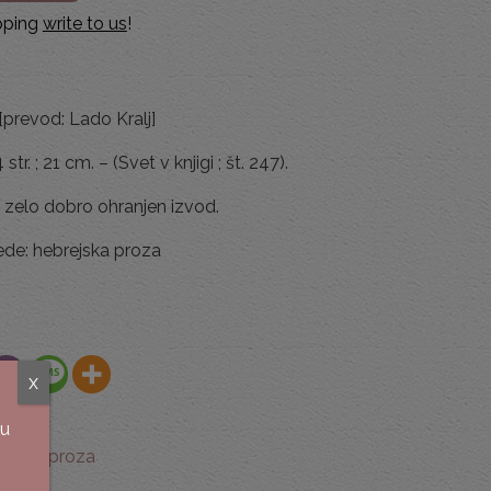
ipping
write to us
!
prevod: Lado Kralj]
tr. ; 21 cm. – (Svet v knjigi ; št. 247).
, zelo dobro ohranjen izvod.
ede: hebrejska proza
x
su
vodna proza