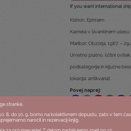
If you want international sh
Kishon, Ephraim
Kamela v šivankinem ušesu [
Maribor: Obzorja, 1987. – 294 s
Umetno platno, ščitni ovitek
podkategorije in ključne bes
lokacija: antikvariat
Povej naprej:
ge stranke,
10. 8. do 10. 9. bomo na kolektivnem dopustu, zato v tem ča
Šifra:
K-156/5-26/2A
sprejemamo naročil in rezervacij knjig.
Kategoriji:
Leposlovje
,
Pre
la za razumevanje! Z delom nadaljujemo spet po 10.