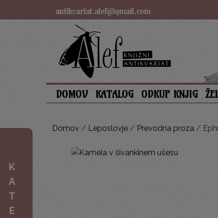
antikvariat.alef@gmail.com
DOMOV
KATALOG
ODKUP KNJIG
ŽE
Domov
/
Leposlovje
/
Prevodna proza
/ Ephr
K
A
T
E