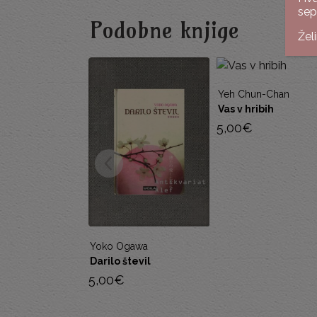
sep
Podobne knjige
Žel
Yeh Chun-Chan
Vas v hribih
5,00
€
Yoko Ogawa
Darilo števil
5,00
€