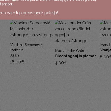
tembru.
imo vam lep preostanek poletja!
Vladimir Semenovič
Mary 
Makanin
Vranj
Max von der Grün
Asan
Blodni ogenj in plamen
8,00
18,00
€
4,00
€