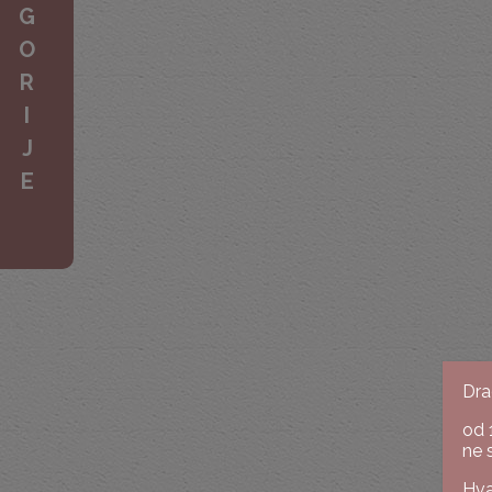
G
O
R
I
J
E
Dra
od 
ne 
Hva