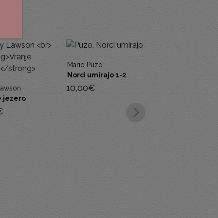
Mario Puzo
Norci umirajo 1-2
10,00
€
Lawson
e jezero
€
Joseph Bédier
Roman o Tristanu 
Izoldi
10,00
€