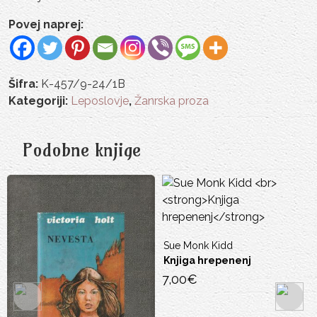
Povej naprej:
Šifra:
K-457/9-24/1B
Kategoriji:
Leposlovje
,
Žanrska proza
Podobne knjige
Sue Monk Kidd
Knjiga hrepenenj
7,00
€