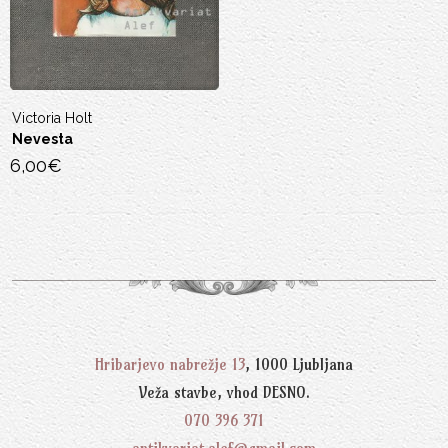
Stephenie Meyer
Duša
6,00
€
Hribarjevo nabrežje 13
, 1000 Ljubljana
Veža stavbe, vhod DESNO.
070 396 371