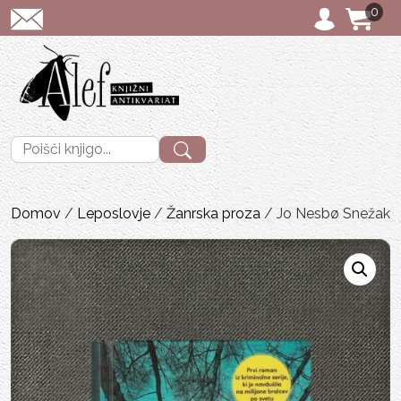
0
POŠTNINA: priporočen
Išči:
Domov
/
Leposlovje
/
Žanrska proza
/ Jo Nesbø Snežak