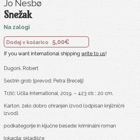
Jo Nesbø
Snežak
Na zalogi
5,00
€
Dodaj v košarico
If you want international shipping
write to us
!
Dugoni, Robert
Sestrin grob [prevod: Petra Brecelj]
Tržič: Učila International, 2019. – 423 str. ; 20 cm.
Karton, zelo dobro ohranjen izvod (odpisan knjižnični
izvod).
podkategorije in ključne besede: kriminalni roman
lokacija: skladišče