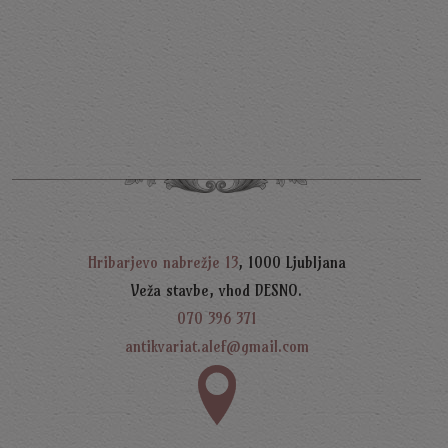
J
Š
1
Hribarjevo nabrežje 13
, 1000 Ljubljana
Veža stavbe, vhod DESNO.
070 396 371
antikvariat.alef@gmail.com