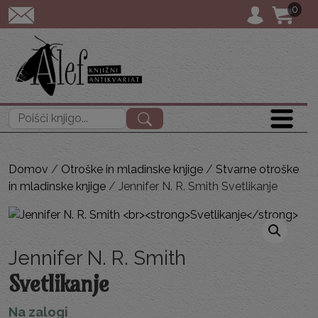
0
POŠTNINA: priporoč
Išči:
Domov
/
Otroške in mladinske knjige
/
Stvarne otroške
in mladinske knjige
/ Jennifer N. R. Smith Svetlikanje
Jennifer N. R. Smith
Svetlikanje
Na zalogi