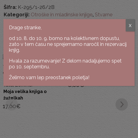
Šifra:
K-295/1-26/2B
Kategoriji:
Otroške in mladinske knjige
,
Stvarne
otroške in mladinske knjige
x
Drage stranke,
od 10. 8. do 10. 9. bomo na kolektivnem dopustu,
Podobne knjige
zato v tem času ne sprejemamo naročil in rezervacij
knjig.
Hvala za razumevanje! Z delom nadaljujemo spet
po 10. septembru.
Tone Partljič
Partljič.doc
Želimo vam lep preostanek poletja!
8,00
€
Yuval Zommer
Moja velika knjiga o
žuželkah
17,00
€