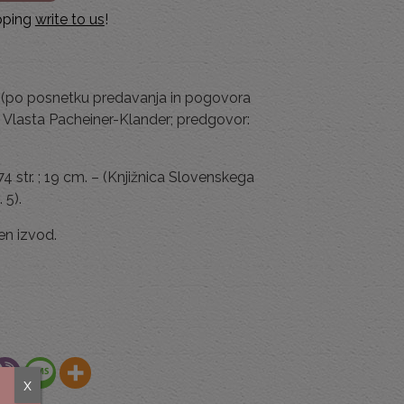
ipping
write to us
!
ba (po posnetku predavanja in pogovora
: Vlasta Pacheiner-Klander; predgovor:
74 str. ; 19 cm. – (Knjižnica Slovenskega
 5).
en izvod.
x