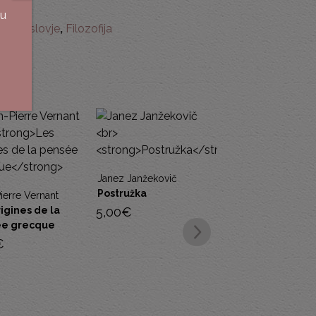
su
družboslovje
,
Filozofija
Janez Janžekovič
Postružka
5,00
€
Janez Janžekovič
Janez Jan
Krščanstvo in
Domoljubn