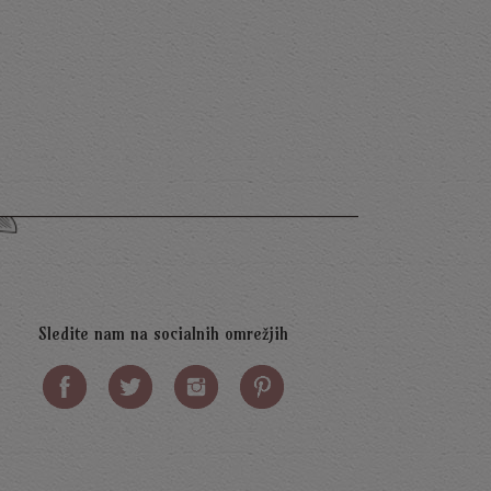
marksizem
Vebrova fi
8,00
€
8,00
€
Sledite nam na socialnih omrežjih