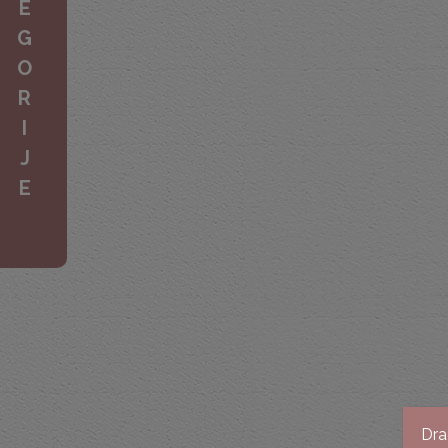
E
G
O
R
I
J
E
Dra