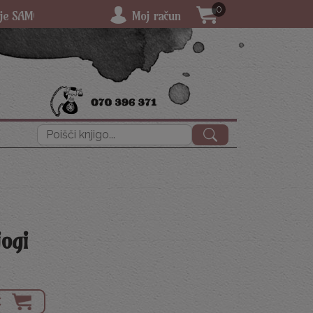
0
 € (za povzetje 4 €) - ne glede na količino in težo knjig!
Moj račun
Išči:
jogi
€