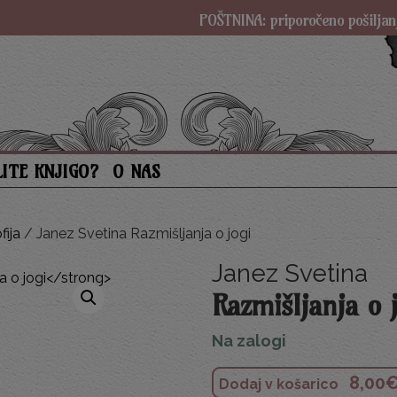
POŠTNINA: priporočeno pošiljanje SAMO 3
LITE KNJIGO?
O NAS
fija
/ Janez Svetina Razmišljanja o jogi
Janez Svetina
Razmišljanja o 
Na zalogi
8,00
Dodaj v košarico