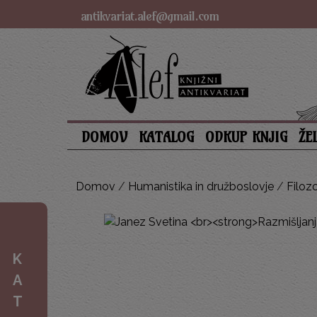
antikvariat.alef@gmail.com
DOMOV
KATALOG
ODKUP KNJIG
ŽE
Domov
/
Humanistika in družboslovje
/
Filozo
K
A
T