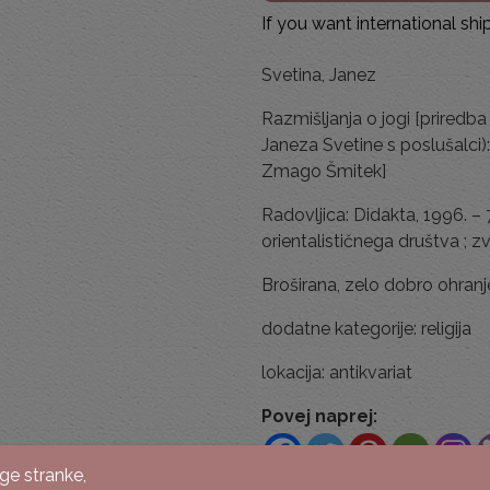
If you want international sh
Svetina, Janez
Razmišljanja o jogi [prired
Janeza Svetine s poslušalci)
Zmago Šmitek]
Radovljica: Didakta, 1996. – 
orientalističnega društva ; zv.
Broširana, zelo dobro ohranj
dodatne kategorije: religija
lokacija: antikvariat
Povej naprej:
ge stranke,