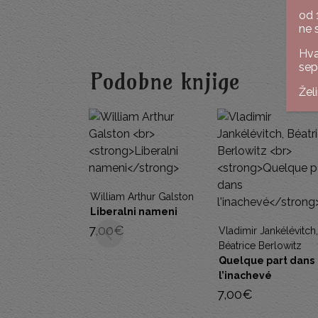
od 
ne 
Hva
sep
Podobne knjige
Žel
Slobodan Si
Hegel i he
William Arthur Galston
Liberalni nameni
12,00
€
7,00
€
Vladimir Jankélévitch,
Béatrice Berlowitz
Quelque part dans
l’inachevé
7,00
€