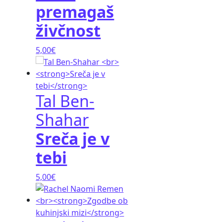
aš
 v