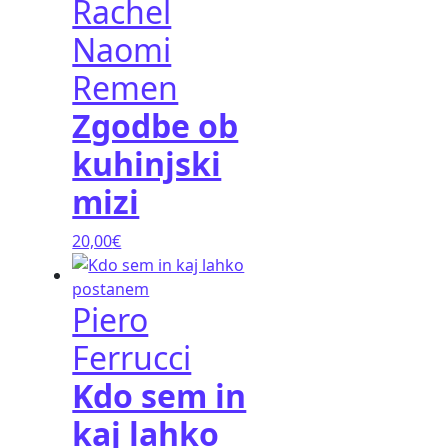
ob
i
 in
o