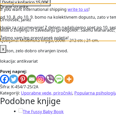
Dodaj v košarico
15,00
€
Drage stranke,
If you want international shipping
write to us
!
od 10. 8. do 10. 9. bomo na kolektivnem dopustu, zato v tem
Drnovšek, Janez
Hvala za razumevanje! Z delom nadaljujemo spet po 10. se
Misli o življenju in zavedanju [predgovor: Sadhu Maharadž,
Želimo vam lep preostanek poletja!
Ljubljana: Mladinska knjiga, 2006. – 212 str. ; 21 cm.
x
Karton, zelo dobro ohranjen izvod.
lokacija: antikvariat
Povej naprej:
Šifra:
K-454/7-25/2A
Kategoriji:
Uporabne vede, priročniki
,
Popularna psihologij
Podobne knjige