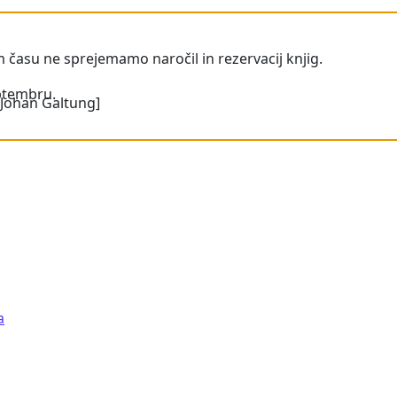
 času ne sprejemamo naročil in rezervacij knjig.
ptembru.
 Johan Galtung]
a