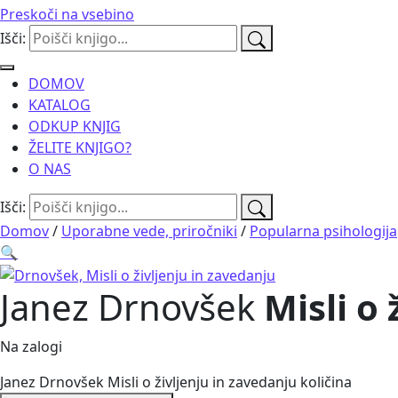
Preskoči na vsebino
Išči:
DOMOV
KATALOG
ODKUP KNJIG
ŽELITE KNJIGO?
O NAS
Išči:
Domov
/
Uporabne vede, priročniki
/
Popularna psihologija
🔍
Janez Drnovšek
Misli o
Na zalogi
Janez Drnovšek Misli o življenju in zavedanju količina