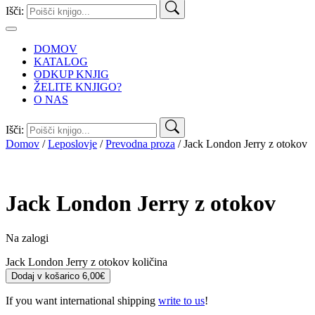
Išči:
DOMOV
KATALOG
ODKUP KNJIG
ŽELITE KNJIGO?
O NAS
Išči:
Domov
/
Leposlovje
/
Prevodna proza
/ Jack London Jerry z otokov
Jack London
Jerry z otokov
Na zalogi
Jack London Jerry z otokov količina
Dodaj v košarico
6,00
€
If you want international shipping
write to us
!