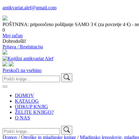
antikvariat.alef@gmail.com
POŠTNINA: priporočeno pošiljanje SAMO 3 € (za povzetje 4 €) - ne g
0
Moj račun
Dobrodošli!
Prijava / Registracija
Preskoči na vsebino
Išči:
DOMOV
KATALOG
ODKUP KNJIG
ŽELITE KNJIGO?
O NAS
Išči:
Domov
/
Otroške in mladinske knjige
/
Mladinsko leposlovje, mladinsk