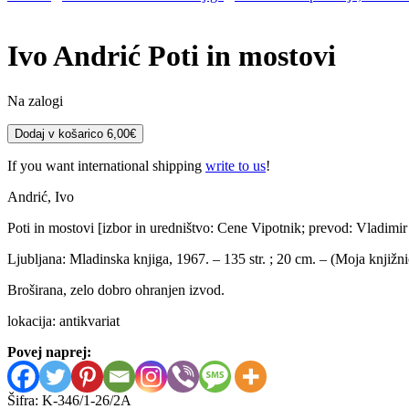
Ivo Andrić
Poti in mostovi
Na zalogi
Ivo
Dodaj v košarico
6,00
€
Andrić
Poti
If you want international shipping
write to us
!
in
mostovi
Andrić, Ivo
količina
Poti in mostovi [izbor in uredništvo: Cene Vipotnik; prevod: Vladimir
Ljubljana: Mladinska knjiga, 1967. – 135 str. ; 20 cm. – (Moja knjižnica 
Broširana, zelo dobro ohranjen izvod.
lokacija: antikvariat
Povej naprej:
Šifra:
K-346/1-26/2A