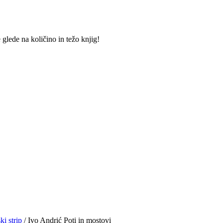
lede na količino in težo knjig!
i strip
/ Ivo Andrić Poti in mostovi