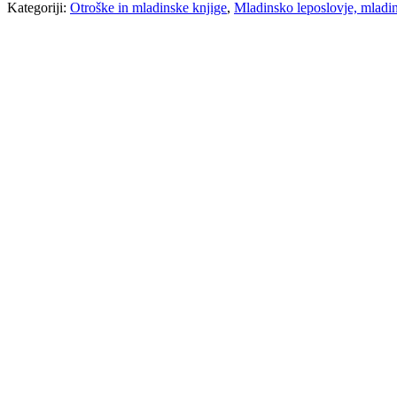
Kategoriji:
Otroške in mladinske knjige
,
Mladinsko leposlovje, mladin
Vlado Firm
Radovedni Leónida
6,00
€
Vida Brest
Majhen človek na veliki poti
6,00
€
Tone Partljič
Maša in Tjaša