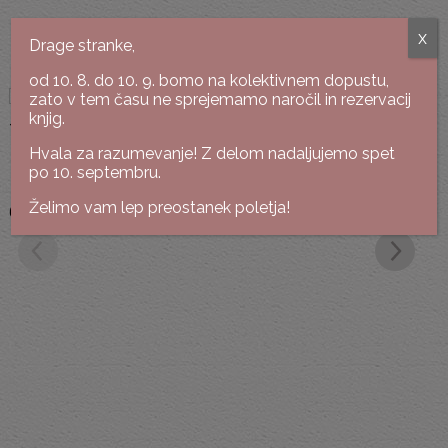
x
Drage stranke,
Podobne knjige
od 10. 8. do 10. 9. bomo na kolektivnem dopustu,
zato v tem času ne sprejemamo naročil in rezervacij
knjig.
Hvala za razumevanje! Z delom nadaljujemo spet
Vasja Ocvirk
Tone Peršak
po 10. septembru.
Hajka
Stanja
Želimo vam lep preostanek poletja!
6,00
€
5,00
€
To
G
1