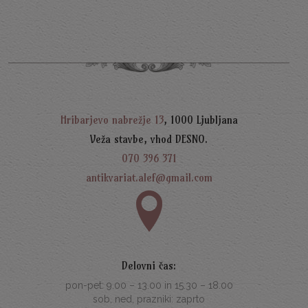
Hribarjevo nabrežje 13
, 1000 Ljubljana
Veža stavbe, vhod DESNO.
070 396 371
antikvariat.alef@gmail.com
Delovni čas:
pon-pet: 9.00 – 13.00 in 15.30 – 18.00
sob, ned, prazniki: zaprto