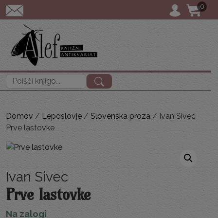
0
POŠTNINA: priporoč
Išči:
Domov
/
Leposlovje
/
Slovenska proza
/ Ivan Sivec
Prve lastovke
Ivan Sivec
Prve lastovke
Na zalogi