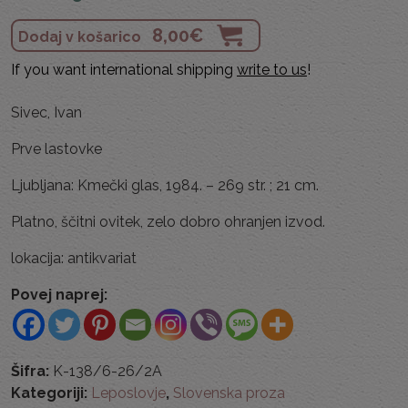
8,00
€
Dodaj v košarico
If you want international shipping
write to us
!
Sivec, Ivan
Prve lastovke
Ljubljana: Kmečki glas, 1984. – 269 str. ; 21 cm.
Platno, ščitni ovitek, zelo dobro ohranjen izvod.
lokacija: antikvariat
Povej naprej:
Šifra:
K-138/6-26/2A
Kategoriji:
Leposlovje
,
Slovenska proza