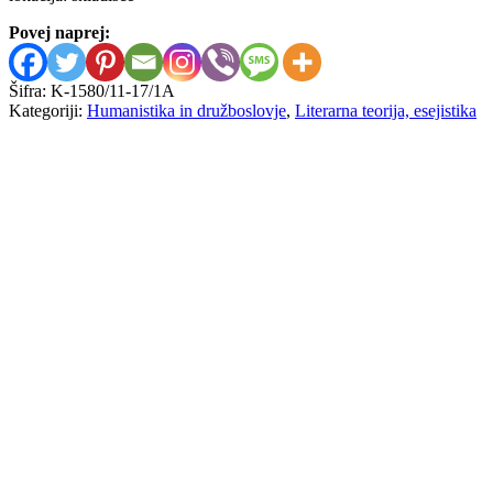
Povej naprej:
Šifra:
K-1580/11-17/1A
Kategoriji:
Humanistika in družboslovje
,
Literarna teorija, esejistika
Zbigniew Herbert
Barbar v vrtu
15,00
€
Werner Welzig
Der deutsche Roman im 20.
Jahrhundert