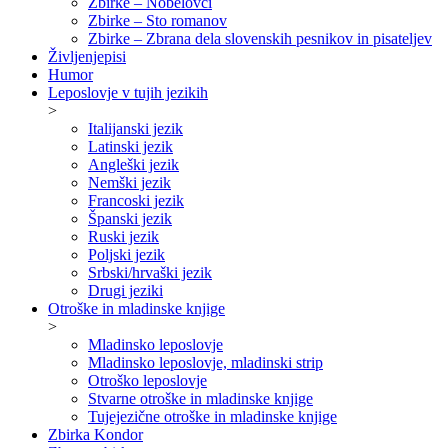
Zbirke – Nobelovci
Zbirke – Sto romanov
Zbirke – Zbrana dela slovenskih pesnikov in pisateljev
Življenjepisi
Humor
Leposlovje v tujih jezikih
>
Italijanski jezik
Latinski jezik
Angleški jezik
Nemški jezik
Francoski jezik
Španski jezik
Ruski jezik
Poljski jezik
Srbski/hrvaški jezik
Drugi jeziki
Otroške in mladinske knjige
>
Mladinsko leposlovje
Mladinsko leposlovje, mladinski strip
Otroško leposlovje
Stvarne otroške in mladinske knjige
Tujejezične otroške in mladinske knjige
Zbirka Kondor