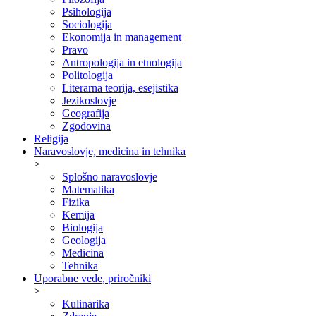
Psihologija
Sociologija
Ekonomija in management
Pravo
Antropologija in etnologija
Politologija
Literarna teorija, esejistika
Jezikoslovje
Geografija
Zgodovina
Religija
Naravoslovje, medicina in tehnika
>
Splošno naravoslovje
Matematika
Fizika
Kemija
Biologija
Geologija
Medicina
Tehnika
Uporabne vede, priročniki
>
Kulinarika