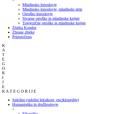
>
Mladinsko leposlovje
Mladinsko leposlovje, mladinski strip
Otroško leposlovje
Stvarne otroške in mladinske knjige
Tujejezične otroške in mladinske knjige
Zbirka Kondor
Zbrane zbirke
Priporočeno
K
A
T
E
G
O
R
I
J
E
K A T E G O R I J E
Splošno (splošni leksikoni, enciklopedije)
Humanistika in družboslovje
>
Filozofija