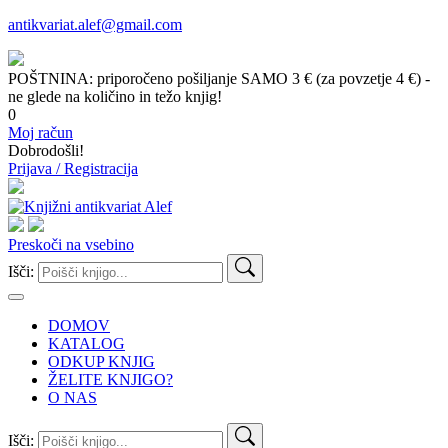
antikvariat.alef@gmail.com
POŠTNINA: priporočeno pošiljanje SAMO 3 € (za povzetje 4 €) -
ne glede na količino in težo knjig!
0
Moj račun
Dobrodošli!
Prijava / Registracija
Preskoči na vsebino
Išči:
DOMOV
KATALOG
ODKUP KNJIG
ŽELITE KNJIGO?
O NAS
Išči: