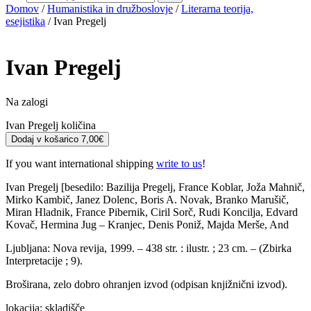
Domov
/
Humanistika in družboslovje
/
Literarna teorija,
esejistika
/ Ivan Pregelj
Ivan Pregelj
Na zalogi
Ivan Pregelj količina
Dodaj v košarico
7,00
€
If you want international shipping
write to us
!
Ivan Pregelj [besedilo: Bazilija Pregelj, France Koblar, Joža Mahnič,
Mirko Kambič, Janez Dolenc, Boris A. Novak, Branko Marušič,
Miran Hladnik, France Pibernik, Ciril Sorč, Rudi Koncilja, Edvard
Kovač, Hermina Jug – Kranjec, Denis Poniž, Majda Merše, And
Ljubljana: Nova revija, 1999. – 438 str. : ilustr. ; 23 cm. – (Zbirka
Interpretacije ; 9).
Broširana, zelo dobro ohranjen izvod (odpisan knjižnični izvod).
lokacija: skladišče