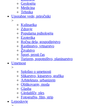
Geologija
Medicina
Tehnika
Uporabne vede, priročniki
>
Kulinarika
Zdravje
Popularna psihologija
Ezoterika
Ročna dela, gospodinjstvo
Rastlinstvo, vrtnarstvo
Živalstvo
Šport, prosti čas
Turizem, popotništvo, planinarstvo
Umetnost
>
Splošno o umetnosti
Slikarstvo, kiparstvo, grafika
Arhitektura, urbanizem
Oblikovanje, moda
Glasba
Gledališče, ples
Fotografija, film, strip
Leposlovje
>