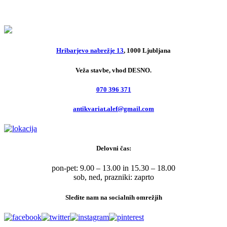
7,00
€
Hribarjevo nabrežje 13
, 1000 Ljubljana
Veža stavbe, vhod DESNO.
070 396 371
antikvariat.alef@gmail.com
Delovni čas:
pon-pet: 9.00 – 13.00 in 15.30 – 18.00
sob, ned, prazniki: zaprto
Sledite nam na socialnih omrežjih