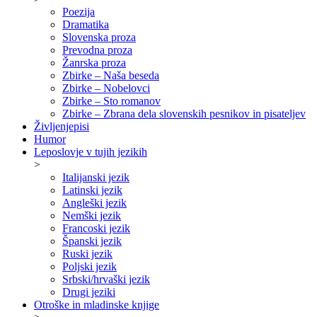
Poezija
Dramatika
Slovenska proza
Prevodna proza
Žanrska proza
Zbirke – Naša beseda
Zbirke – Nobelovci
Zbirke – Sto romanov
Zbirke – Zbrana dela slovenskih pesnikov in pisateljev
Življenjepisi
Humor
Leposlovje v tujih jezikih
>
Italijanski jezik
Latinski jezik
Angleški jezik
Nemški jezik
Francoski jezik
Španski jezik
Ruski jezik
Poljski jezik
Srbski/hrvaški jezik
Drugi jeziki
Otroške in mladinske knjige