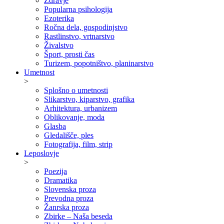
Zdravje
Popularna psihologija
Ezoterika
Ročna dela, gospodinjstvo
Rastlinstvo, vrtnarstvo
Živalstvo
Šport, prosti čas
Turizem, popotništvo, planinarstvo
Umetnost
>
Splošno o umetnosti
Slikarstvo, kiparstvo, grafika
Arhitektura, urbanizem
Oblikovanje, moda
Glasba
Gledališče, ples
Fotografija, film, strip
Leposlovje
>
Poezija
Dramatika
Slovenska proza
Prevodna proza
Žanrska proza
Zbirke – Naša beseda