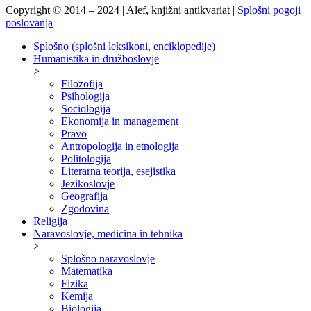
Copyright © 2014 – 2024 | Alef, knjižni antikvariat |
Splošni pogoji
poslovanja
Splošno (splošni leksikoni, enciklopedije)
Humanistika in družboslovje
>
Filozofija
Psihologija
Sociologija
Ekonomija in management
Pravo
Antropologija in etnologija
Politologija
Literarna teorija, esejistika
Jezikoslovje
Geografija
Zgodovina
Religija
Naravoslovje, medicina in tehnika
>
Splošno naravoslovje
Matematika
Fizika
Kemija
Biologija