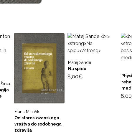
Matej Sande
Na spidu
8,00
€
Physi
rehab
 Širca
medi
ogija
8,00
e
Franc Minařik
Od staroslovanskega
vraštva do sodobnega
zdravila