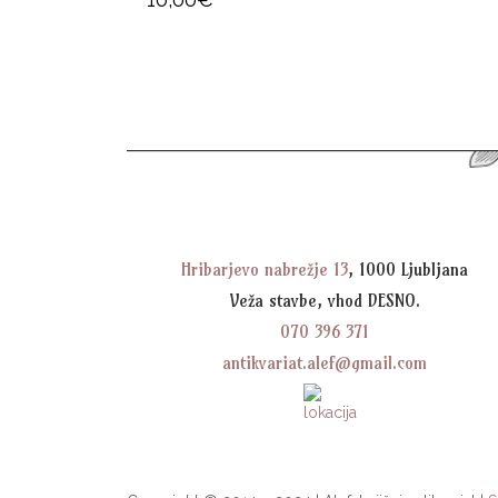
Hribarjevo nabrežje 13
, 1000 Ljubljana
Veža stavbe, vhod DESNO.
070 396 371
antikvariat.alef@gmail.com