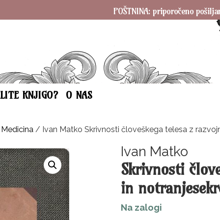
POŠTNINA: priporočeno pošiljanje SAM
ELITE KNJIGO?
O NAS
/
Medicina
/ Ivan Matko Skrivnosti človeškega telesa z razvoj
Ivan Matko
Skrivnosti člov
in notranjesekr
Na zalogi