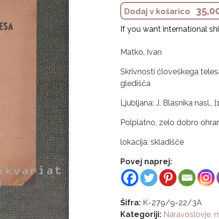
35,0
Dodaj v košarico
If you want international s
Matko, Ivan
Skrivnosti človeškega teles
gledišča
Ljubljana: J. Blasnika nasl., [1
Polplatno, zelo dobro ohran
lokacija: skladišče
Povej naprej:
Šifra:
K-279/9-22/3A
Kategoriji:
Naravoslovje, m