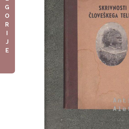
G
O
R
I
J
E