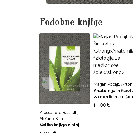
Podobne knjige
Marjan Pocajt, Anton
Anatomija in fiziol
za medicinske šol
15,00
€
Alessandro Bassetti,
Stefano Sala
Velika knjiga o aloji
10,00
€