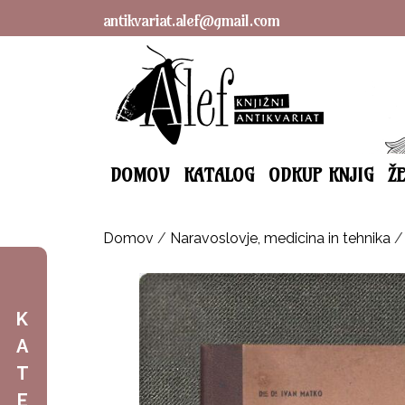
antikvariat.alef@gmail.com
DOMOV
KATALOG
ODKUP KNJIG
Ž
Domov
/
Naravoslovje, medicina in tehnika
K
A
T
E