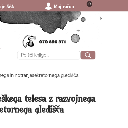
0
O 3 € (za povzetje 4 €) - ne glede na količino in težo knjig!
Moj račun
Išči:
nega in notranjesekretornega gledišča
eškega telesa z razvojnega
etornega gledišča