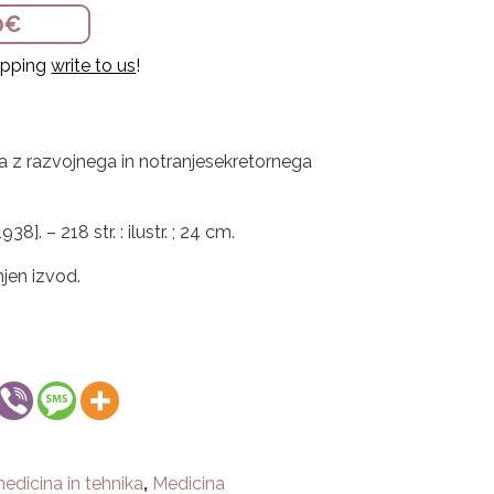
0
€
hipping
write to us
!
a z razvojnega in notranjesekretornega
938]. – 218 str. : ilustr. ; 24 cm.
jen izvod.
edicina in tehnika
,
Medicina