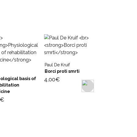
Paul De Kruif
Borci proti smrti
ological basis of
4,00
€
ilitation
cine
€
Vladimir Hudolin, 
Rugelj
Kaj je alkoholiz
4,00
€