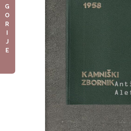
G
O
R
I
J
E