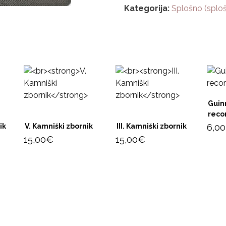
Kategorija:
Splošno (splošn
Guin
reco
ik
V. Kamniški zbornik
III. Kamniški zbornik
6,00
15,00
€
15,00
€