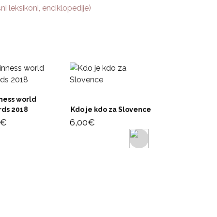
i leksikoni, enciklopedije)
ness world
rds 2018
Kdo je kdo za Slovence
€
6,00
€
Letopis Matice
Slovenske za let