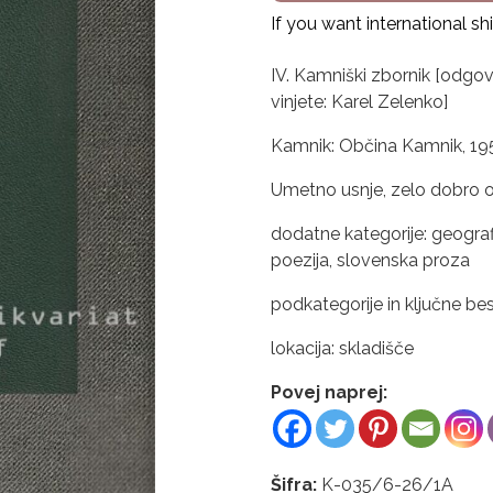
If you want international s
IV. Kamniški zbornik [odgo
vinjete: Karel Zelenko]
Kamnik: Občina Kamnik, 1958. 
Umetno usnje, zelo dobro o
dodatne kategorije: geografij
poezija, slovenska proza
podkategorije in ključne b
lokacija: skladišče
Povej naprej:
Šifra:
K-035/6-26/1A