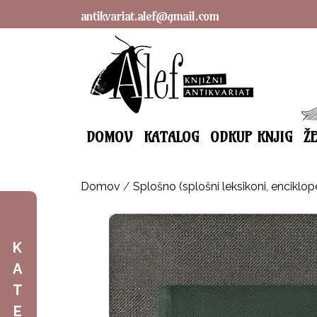
antikvariat.alef@gmail.com
DOMOV
KATALOG
ODKUP KNJIG
Ž
Domov
/
Splošno (splošni leksikoni, enciklop
K
A
T
E