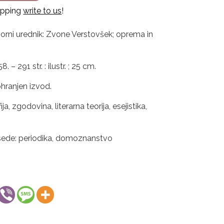
hipping
write to us
!
vorni urednik: Zvone Verstovšek; oprema in
– 291 str. : ilustr. ; 25 cm.
hranjen izvod.
a, zgodovina, literarna teorija, esejistika,
esede: periodika, domoznanstvo