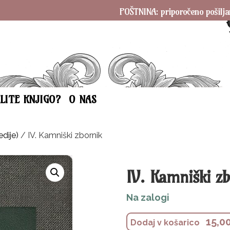
POŠTNINA: priporočeno pošiljanje SA
ELITE KNJIGO?
O NAS
edije)
/ IV. Kamniški zbornik
IV. Kamniški z
Na zalogi
15,0
Dodaj v košarico