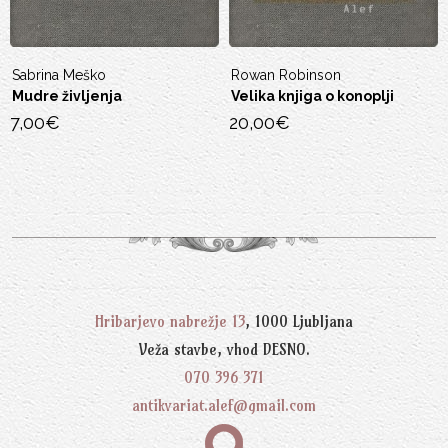
Sabrina Meško
Rowan Robinson
Mudre življenja
Velika knjiga o konoplji
7,00
€
20,00
€
Hribarjevo nabrežje 13
, 1000 Ljubljana
Veža stavbe, vhod DESNO.
070 396 371
antikvariat.alef@gmail.com