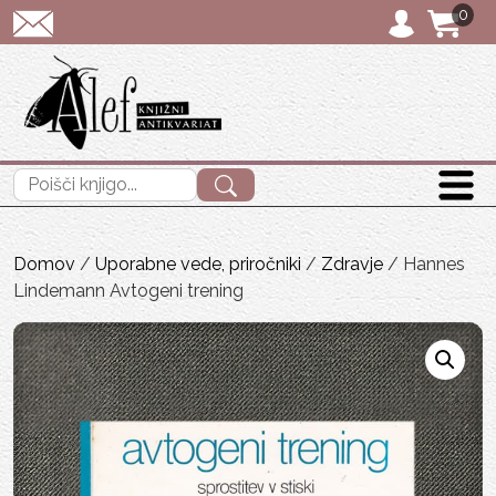
0
POŠTNINA: priporoče
Išči:
Domov
/
Uporabne vede, priročniki
/
Zdravje
/ Hannes
Lindemann Avtogeni trening