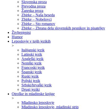
Slovenska proza
Prevodna proza
Žanrska proza
Zbirke – Naša beseda
Zbirke – Nobelovci
Zbirke – Sto romanov
Zbirke – Zbrana dela slovenskih pesnikov in pisateljev
Življenjepisi
Humor
Leposlovje v tujih jezikih
>
Italijanski jezik
Latinski jezik
Angleški jezik
Nemški jezik
Francoski jezik
Španski jezik
Ruski jezik
Poljski jezik
Srbski/hrvaški jezik
Drugi jeziki
Otroške in mladinske knjige
>
Mladinsko leposlovje
Mladinsko leposlovje, mladinski strip