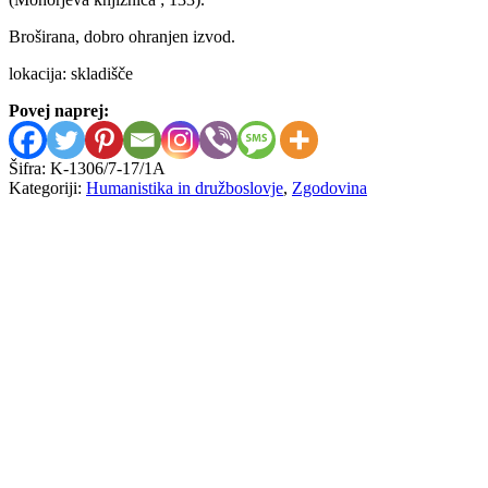
Broširana, dobro ohranjen izvod.
lokacija: skladišče
Povej naprej:
Šifra:
K-1306/7-17/1A
Kategoriji:
Humanistika in družboslovje
,
Zgodovina