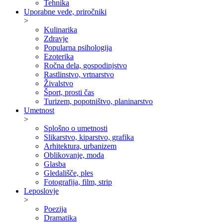
Tehnika
Uporabne vede, priročniki
>
Kulinarika
Zdravje
Popularna psihologija
Ezoterika
Ročna dela, gospodinjstvo
Rastlinstvo, vrtnarstvo
Živalstvo
Šport, prosti čas
Turizem, popotništvo, planinarstvo
Umetnost
>
Splošno o umetnosti
Slikarstvo, kiparstvo, grafika
Arhitektura, urbanizem
Oblikovanje, moda
Glasba
Gledališče, ples
Fotografija, film, strip
Leposlovje
>
Poezija
Dramatika