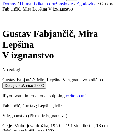
Domov
/
Humanistika in družboslovje
/
Zgodovina
/ Gustav
Fabjančič, Mira Lepšina V izgnanstvo
Gustav Fabjančič, Mira
Lepšina
V izgnanstvo
Na zalogi
Gustav Fabjančič, Mira Lepšina V izgnanstvo količina
Dodaj v košarico
3,00
€
If you want international shipping
write to us
!
Fabjančič, Gustav; Lepšina, Mira
V izgnanstvo (Pisma iz izgnanstva)
Celje: Mohorjeva družba, 1959. – 191 str. : ilustr. ; 18 cm. –
(Mohorjeva knjižnica ; 133).