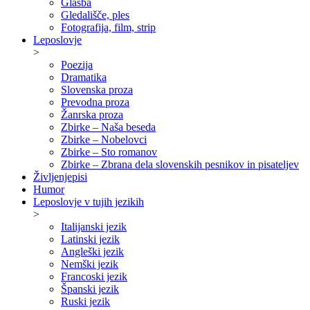
Glasba
Gledališče, ples
Fotografija, film, strip
Leposlovje
>
Poezija
Dramatika
Slovenska proza
Prevodna proza
Žanrska proza
Zbirke – Naša beseda
Zbirke – Nobelovci
Zbirke – Sto romanov
Zbirke – Zbrana dela slovenskih pesnikov in pisateljev
Življenjepisi
Humor
Leposlovje v tujih jezikih
>
Italijanski jezik
Latinski jezik
Angleški jezik
Nemški jezik
Francoski jezik
Španski jezik
Ruski jezik