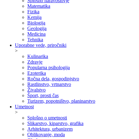
Splošno naravoslovje
Matematika
Fizika
Kemija
Biologija
Geologija
Medicina
Tehnika
Uporabne vede, priročniki
>
Kulinarika
Zdravje
Popularna psihologija
Ezoterika
Ročna dela, gospodinjstvo
Rastlinstvo, vrtnarstvo
Živalstvo
Šport, prosti čas
Turizem, popotništvo, planinarstvo
Umetnost
>
Splošno o umetnosti
Slikarstvo, kiparstvo, grafika
Arhitektura, urbanizem
Oblikovanje, moda