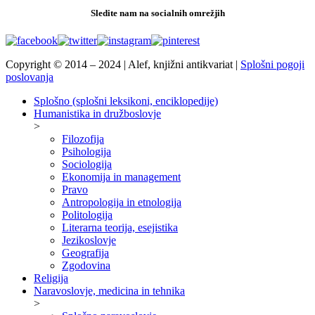
Sledite nam na socialnih omrežjih
Copyright © 2014 – 2024 | Alef, knjižni antikvariat |
Splošni pogoji
poslovanja
Splošno (splošni leksikoni, enciklopedije)
Humanistika in družboslovje
>
Filozofija
Psihologija
Sociologija
Ekonomija in management
Pravo
Antropologija in etnologija
Politologija
Literarna teorija, esejistika
Jezikoslovje
Geografija
Zgodovina
Religija
Naravoslovje, medicina in tehnika
>