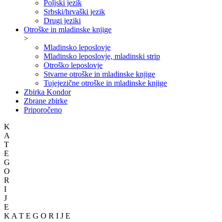
Poljski jezik
Srbski/hrvaški jezik
Drugi jeziki
Otroške in mladinske knjige
>
Mladinsko leposlovje
Mladinsko leposlovje, mladinski strip
Otroško leposlovje
Stvarne otroške in mladinske knjige
Tujejezične otroške in mladinske knjige
Zbirka Kondor
Zbrane zbirke
Priporočeno
K
A
T
E
G
O
R
I
J
E
K A T E G O R I J E