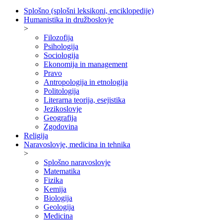
Splošno (splošni leksikoni, enciklopedije)
Humanistika in družboslovje
>
Filozofija
Psihologija
Sociologija
Ekonomija in management
Pravo
Antropologija in etnologija
Politologija
Literarna teorija, esejistika
Jezikoslovje
Geografija
Zgodovina
Religija
Naravoslovje, medicina in tehnika
>
Splošno naravoslovje
Matematika
Fizika
Kemija
Biologija
Geologija
Medicina