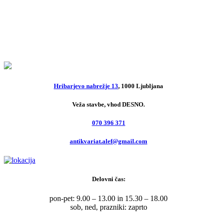
Bili so uporni
7,00
€
Hribarjevo nabrežje 13
, 1000 Ljubljana
Veža stavbe, vhod DESNO.
070 396 371
antikvariat.alef@gmail.com
Delovni čas:
pon-pet: 9.00 – 13.00 in 15.30 – 18.00
sob, ned, prazniki: zaprto