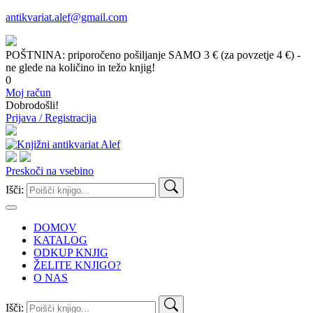
antikvariat.alef@gmail.com
POŠTNINA: priporočeno pošiljanje SAMO 3 € (za povzetje 4 €) -
ne glede na količino in težo knjig!
0
Moj račun
Dobrodošli!
Prijava / Registracija
Preskoči na vsebino
Išči:
DOMOV
KATALOG
ODKUP KNJIG
ŽELITE KNJIGO?
O NAS
Išči: