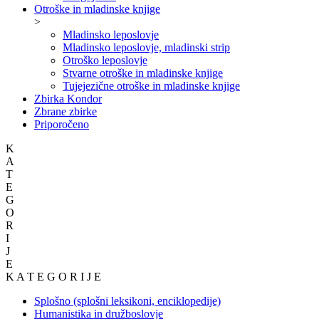
Otroške in mladinske knjige
>
Mladinsko leposlovje
Mladinsko leposlovje, mladinski strip
Otroško leposlovje
Stvarne otroške in mladinske knjige
Tujejezične otroške in mladinske knjige
Zbirka Kondor
Zbrane zbirke
Priporočeno
K
A
T
E
G
O
R
I
J
E
K A T E G O R I J E
Splošno (splošni leksikoni, enciklopedije)
Humanistika in družboslovje