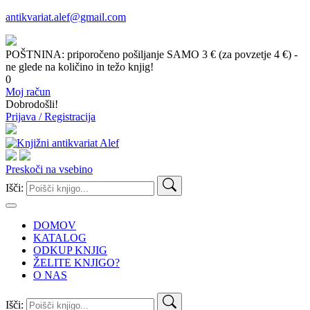
antikvariat.alef@gmail.com
POŠTNINA: priporočeno pošiljanje SAMO 3 € (za povzetje 4 €) -
ne glede na količino in težo knjig!
0
Moj račun
Dobrodošli!
Prijava / Registracija
Preskoči na vsebino
Išči:
DOMOV
KATALOG
ODKUP KNJIG
ŽELITE KNJIGO?
O NAS
Išči: