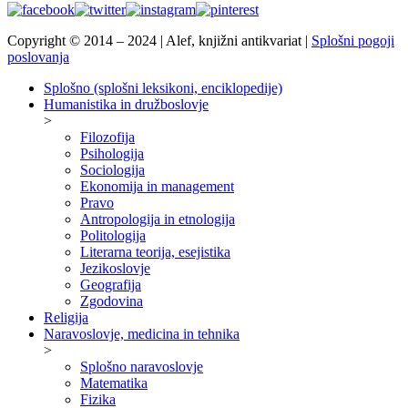
Copyright © 2014 – 2024 | Alef, knjižni antikvariat |
Splošni pogoji
poslovanja
Splošno (splošni leksikoni, enciklopedije)
Humanistika in družboslovje
>
Filozofija
Psihologija
Sociologija
Ekonomija in management
Pravo
Antropologija in etnologija
Politologija
Literarna teorija, esejistika
Jezikoslovje
Geografija
Zgodovina
Religija
Naravoslovje, medicina in tehnika
>
Splošno naravoslovje
Matematika
Fizika