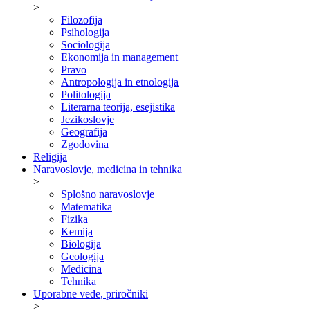
>
Filozofija
Psihologija
Sociologija
Ekonomija in management
Pravo
Antropologija in etnologija
Politologija
Literarna teorija, esejistika
Jezikoslovje
Geografija
Zgodovina
Religija
Naravoslovje, medicina in tehnika
>
Splošno naravoslovje
Matematika
Fizika
Kemija
Biologija
Geologija
Medicina
Tehnika
Uporabne vede, priročniki
>