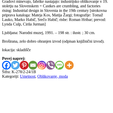
Gradovi minevajo, fabrike nastajajo: industrijsko oblikovanje v 19.
stoletju na Slovenskem = Castkes are crumbling, and factories
rising: Industrial design in Slovenia in the 19th century [strokovna
priprava kataloga: Mateja Kos, Matija Žargi; fotografije: Tomaž
Lauko, Marko Habič, Srečo Habič; risbe: Roman Hribar; prevod:
Lynda Culp, Cirila Jurman]
Ljubljana: Narodni muzej, 1991. – 198 str. : ilustr. ; 30 cm.
Broširana, zelo dobro ohranjen izvod (odpisan knjižnični izvod).
lokacija: skladišče
Povej naprej:
Šifra:
K-278/2-24/1B
Kategoriji:
Umetnost
,
Oblikovanje, moda
Emil Ruder