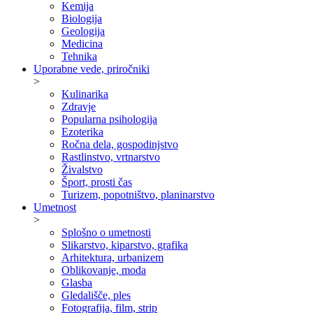
Kemija
Biologija
Geologija
Medicina
Tehnika
Uporabne vede, priročniki
>
Kulinarika
Zdravje
Popularna psihologija
Ezoterika
Ročna dela, gospodinjstvo
Rastlinstvo, vrtnarstvo
Živalstvo
Šport, prosti čas
Turizem, popotništvo, planinarstvo
Umetnost
>
Splošno o umetnosti
Slikarstvo, kiparstvo, grafika
Arhitektura, urbanizem
Oblikovanje, moda
Glasba
Gledališče, ples
Fotografija, film, strip