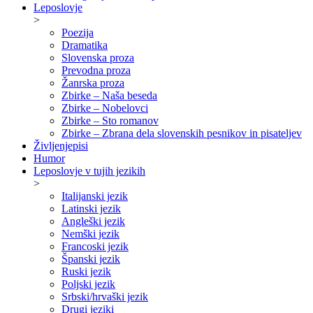
Leposlovje
>
Poezija
Dramatika
Slovenska proza
Prevodna proza
Žanrska proza
Zbirke – Naša beseda
Zbirke – Nobelovci
Zbirke – Sto romanov
Zbirke – Zbrana dela slovenskih pesnikov in pisateljev
Življenjepisi
Humor
Leposlovje v tujih jezikih
>
Italijanski jezik
Latinski jezik
Angleški jezik
Nemški jezik
Francoski jezik
Španski jezik
Ruski jezik
Poljski jezik
Srbski/hrvaški jezik
Drugi jeziki