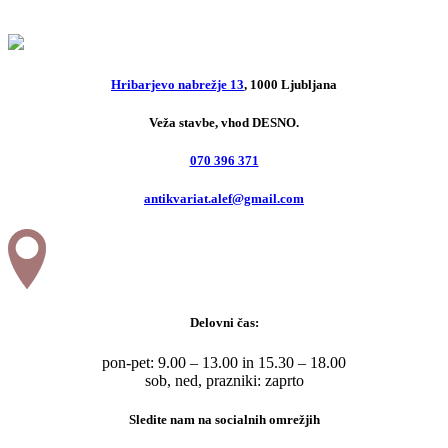
10,00
€
Hribarjevo nabrežje 13
, 1000 Ljubljana
Veža stavbe, vhod DESNO.
070 396 371
antikvariat.alef@gmail.com
Delovni čas:
pon-pet: 9.00 – 13.00 in 15.30 – 18.00
sob, ned, prazniki: zaprto
Sledite nam na socialnih omrežjih