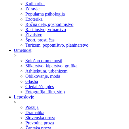
Kulinarika
Zdravje
Popularna psihologija
Ezoterika
Ročna dela, gospodinjstvo
Rastlinstvo, vrtnarstvo
Živalstvo
Šport, prosti čas
Turizem, popotništvo, planinarstvo
Umetnost
>
Splošno o umetnosti
Slikarstvo, kiparstvo, grafika
Arhitektura, urbanizem
Oblikovanje, moda
Glasba
Gledališče, ples
Fotografija, film, strip
Leposlovje
>
Poezija
Dramatika
Slovenska proza
Prevodna proza
Žanrska proza