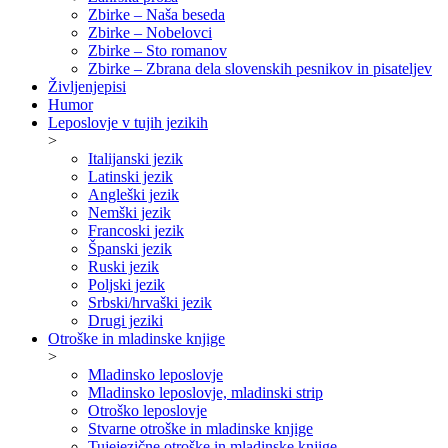
Zbirke – Naša beseda
Zbirke – Nobelovci
Zbirke – Sto romanov
Zbirke – Zbrana dela slovenskih pesnikov in pisateljev
Življenjepisi
Humor
Leposlovje v tujih jezikih
>
Italijanski jezik
Latinski jezik
Angleški jezik
Nemški jezik
Francoski jezik
Španski jezik
Ruski jezik
Poljski jezik
Srbski/hrvaški jezik
Drugi jeziki
Otroške in mladinske knjige
>
Mladinsko leposlovje
Mladinsko leposlovje, mladinski strip
Otroško leposlovje
Stvarne otroške in mladinske knjige
Tujejezične otroške in mladinske knjige