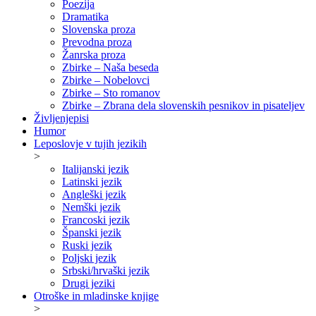
Poezija
Dramatika
Slovenska proza
Prevodna proza
Žanrska proza
Zbirke – Naša beseda
Zbirke – Nobelovci
Zbirke – Sto romanov
Zbirke – Zbrana dela slovenskih pesnikov in pisateljev
Življenjepisi
Humor
Leposlovje v tujih jezikih
>
Italijanski jezik
Latinski jezik
Angleški jezik
Nemški jezik
Francoski jezik
Španski jezik
Ruski jezik
Poljski jezik
Srbski/hrvaški jezik
Drugi jeziki
Otroške in mladinske knjige
>