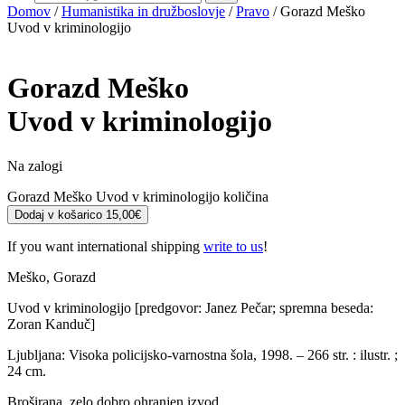
Domov
/
Humanistika in družboslovje
/
Pravo
/ Gorazd Meško
Uvod v kriminologijo
Gorazd Meško
Uvod v kriminologijo
Na zalogi
Gorazd Meško Uvod v kriminologijo količina
Dodaj v košarico
15,00
€
If you want international shipping
write to us
!
Meško, Gorazd
Uvod v kriminologijo [predgovor: Janez Pečar; spremna beseda:
Zoran Kanduč]
Ljubljana: Visoka policijsko-varnostna šola, 1998. – 266 str. : ilustr. ;
24 cm.
Broširana, zelo dobro ohranjen izvod.