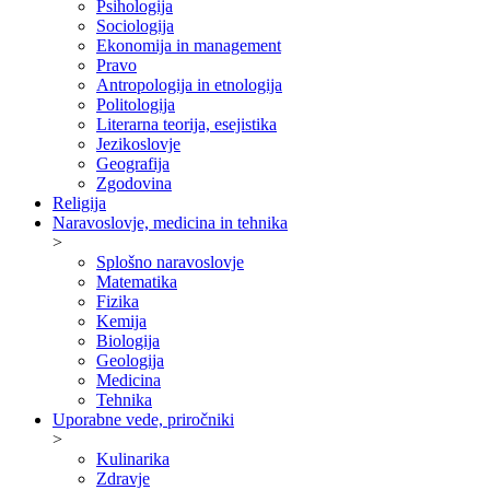
Psihologija
Sociologija
Ekonomija in management
Pravo
Antropologija in etnologija
Politologija
Literarna teorija, esejistika
Jezikoslovje
Geografija
Zgodovina
Religija
Naravoslovje, medicina in tehnika
>
Splošno naravoslovje
Matematika
Fizika
Kemija
Biologija
Geologija
Medicina
Tehnika
Uporabne vede, priročniki
>
Kulinarika
Zdravje