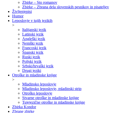
Zbirke – Sto romanov
Zbirke – Zbrana dela slovenskih pesnikov in pisateljev
Življenjepisi
Humor
Leposlovje v tujih jezikih
>
Italijanski jezik
Latinski jezik
Angleški jezik
Nemški jezik
Francoski jezik
Španski jezik
Ruski jezik
Poljski jezik
Srbski/hrvaški jezik
Drugi jeziki
Otroške in mladinske knjige
>
Mladinsko leposlovje
Mladinsko leposlovje, mladinski strip
Otroško leposlovje
Stvarne otroške in mladinske knjige
Tujejezične otroške in mladinske knjige
Zbirka Kondor
Zbrane zbirke