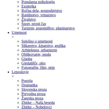
Popularna psihologija
Ezoterika
Ročna dela, gospodinjstvo
Rastlinstvo, vrtnarstvo
Živalstvo
Šport, prosti čas
Turizem, popotništvo, planinarstvo
Umetnost
>
Splošno o umetnosti
Slikarstvo, kiparstvo, grafika
Arhitektura, urbanizem
Oblikovanje, moda
Glasba
Gledališče, ples
Fotografija, film, strip
Leposlovje
>
Poezija
Dramatika
Slovenska proza
Prevodna proza
Žanrska proza
Zbirke – Naša beseda
Zbirke – Nobelovci