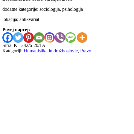
dodatne kategorije: sociologija, psihologija
lokacija: antikvariat
Povej naprej:
Šifra:
K-1342/6-20/1A
Kategoriji:
Humanistika in družboslovje
,
Pravo
Stojan Cigoj
Nuklearno odškodninsko pravo
20,00
€