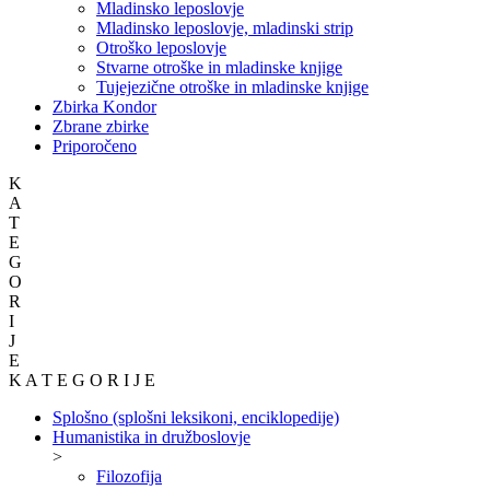
Mladinsko leposlovje
Mladinsko leposlovje, mladinski strip
Otroško leposlovje
Stvarne otroške in mladinske knjige
Tujejezične otroške in mladinske knjige
Zbirka Kondor
Zbrane zbirke
Priporočeno
K
A
T
E
G
O
R
I
J
E
K A T E G O R I J E
Splošno (splošni leksikoni, enciklopedije)
Humanistika in družboslovje
>
Filozofija