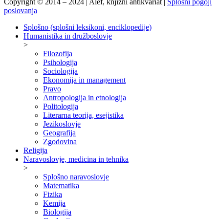
Copyright © 2014 – 2024 | Alef, knjižni antikvariat |
Splošni pogoji
poslovanja
Splošno (splošni leksikoni, enciklopedije)
Humanistika in družboslovje
>
Filozofija
Psihologija
Sociologija
Ekonomija in management
Pravo
Antropologija in etnologija
Politologija
Literarna teorija, esejistika
Jezikoslovje
Geografija
Zgodovina
Religija
Naravoslovje, medicina in tehnika
>
Splošno naravoslovje
Matematika
Fizika
Kemija
Biologija