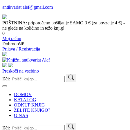
antikvariat.alef@gmail.com
POŠTNINA: priporočeno pošiljanje SAMO 3 € (za povzetje 4 €) -
ne glede na količino in težo knjig!
0
Moj račun
Dobrodošli!
Prijava / Registracija
Preskoči na vsebino
Išči:
DOMOV
KATALOG
ODKUP KNJIG
ŽELITE KNJIGO?
O NAS
Išči: