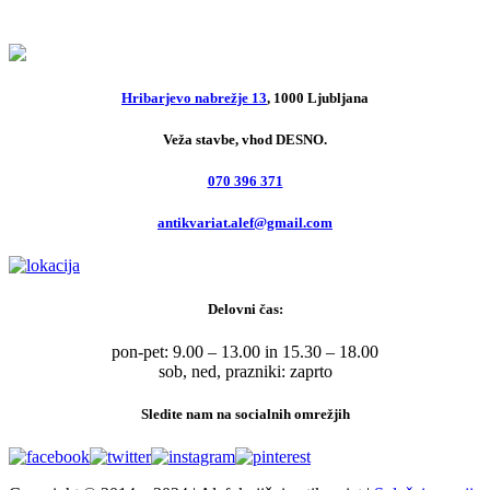
30,00
€
Hribarjevo nabrežje 13
, 1000 Ljubljana
Veža stavbe, vhod DESNO.
070 396 371
antikvariat.alef@gmail.com
Delovni čas:
pon-pet: 9.00 – 13.00 in 15.30 – 18.00
sob, ned, prazniki: zaprto
Sledite nam na socialnih omrežjih