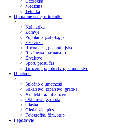
Geologija
Medicina
Tehnika
Uporabne vede, priročniki
>
Kulinarika
Zdravje
Popularna psihologija
Ezoterika
Ročna dela, gospodinjstvo
Rastlinstvo, vrtnarstvo
Živalstvo
Šport, prosti čas
Turizem, popotništvo, planinarstvo
Umetnost
>
Splošno o umetnosti
Slikarstvo, kiparstvo, grafika
Arhitektura, urbanizem
Oblikovanje, moda
Glasba
Gledališče, ples
Fotografija, film, strip
Leposlovje
>