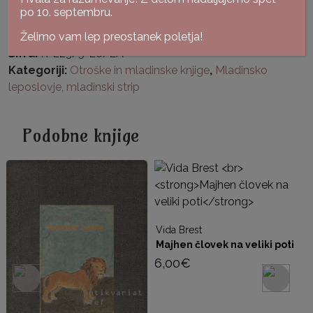
po 10. septembru.
Želimo vam lep preostanek poletja!
Šifra:
K-223/5-26/2A
Kategoriji:
Otroške in mladinske knjige
,
Mladinsko
leposlovje, mladinski strip
Podobne knjige
Vida Brest
Majhen človek na veliki poti
6,00
€