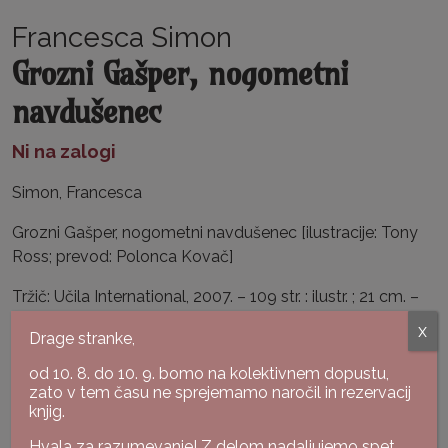
Francesca Simon
Grozni Gašper, nogometni
navdušenec
Ni na zalogi
Simon, Francesca
Grozni Gašper, nogometni navdušenec [ilustracije: Tony
Ross; prevod: Polonca Kovač]
Tržič: Učila International, 2007. – 109 str. : ilustr. ; 21 cm. –
(Zbirka Grozni Gašper).
x
Drage stranke,
Karton, zelo dobro ohranjen izvod.
od 10. 8. do 10. 9. bomo na kolektivnem dopustu,
zato v tem času ne sprejemamo naročil in rezervacij
lokacija: antikvariat
knjig.
Povej naprej:
Hvala za razumevanje! Z delom nadaljujemo spet