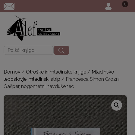
0
POŠTNINA: priporoč
Išči:
Domov
/
Otroške in mladinske knjige
/
Mladinsko
leposlovje, mladinski strip
/ Francesca Simon Grozni
Gašper, nogometni navdušenec