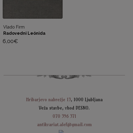
Vlado Firm
To
Radovedni Leónida
M
6,00
€
6
Hribarjevo nabrežje 13
, 1000 Ljubljana
Veža stavbe, vhod DESNO.
070 396 371
antikvariat.alef@gmail.com